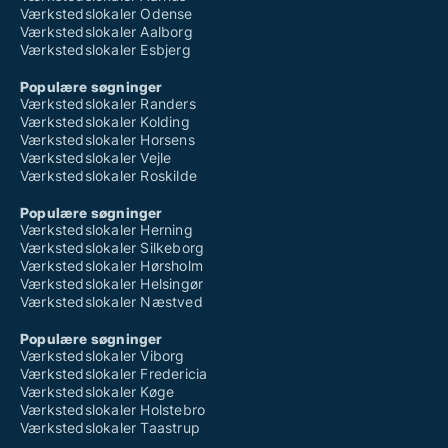
Værkstedslokaler Odense
Værkstedslokaler Aalborg
Værkstedslokaler Esbjerg
Populære søgninger
Værkstedslokaler Randers
Værkstedslokaler Kolding
Værkstedslokaler Horsens
Værkstedslokaler Vejle
Værkstedslokaler Roskilde
Populære søgninger
Værkstedslokaler Herning
Værkstedslokaler Silkeborg
Værkstedslokaler Hørsholm
Værkstedslokaler Helsingør
Værkstedslokaler Næstved
Populære søgninger
Værkstedslokaler Viborg
Værkstedslokaler Fredericia
Værkstedslokaler Køge
Værkstedslokaler Holstebro
Værkstedslokaler Taastrup