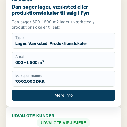
1 mdr siden
Dan søger lager, værksted eller produktionslokaler til salg i 
Dan søger lager, værksted eller
produktionslokaler til salg i Fyn
Dan søger 600-1500 m2 lager / værksted /
produktionslokaler til salg
Type
Lager, Værksted, Produktionslokaler
Areal
2
600 - 1.500 m
Max. per måned
7.000.000 DKK
Mere info
UDVALGTE KUNDER
UDVALGTE VIP-LEJERE