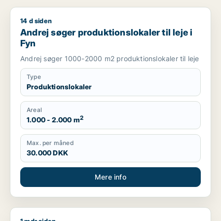
14 d siden
Andrej søger produktionslokaler til leje i Fyn
Andrej søger produktionslokaler til leje i
Fyn
Andrej søger 1000-2000 m2 produktionslokaler til leje
Type
Produktionslokaler
Areal
2
1.000 - 2.000 m
Max. per måned
30.000 DKK
Mere info