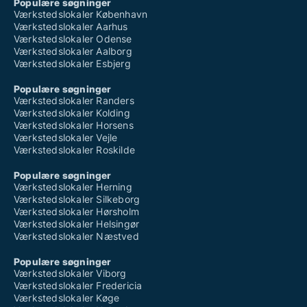
Populære søgninger
Værkstedslokaler København
Værkstedslokaler Aarhus
Værkstedslokaler Odense
Værkstedslokaler Aalborg
Værkstedslokaler Esbjerg
Populære søgninger
Værkstedslokaler Randers
Værkstedslokaler Kolding
Værkstedslokaler Horsens
Værkstedslokaler Vejle
Værkstedslokaler Roskilde
Populære søgninger
Værkstedslokaler Herning
Værkstedslokaler Silkeborg
Værkstedslokaler Hørsholm
Værkstedslokaler Helsingør
Værkstedslokaler Næstved
Populære søgninger
Værkstedslokaler Viborg
Værkstedslokaler Fredericia
Værkstedslokaler Køge