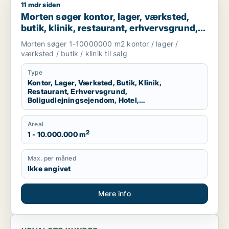
11 mdr siden
Morten søger kontor, lager, værksted, butik, klinik, restauran
Morten søger kontor, lager, værksted,
butik, klinik, restaurant, erhvervsgrund,
boligudlejningsejendom, hotel eller
Morten søger 1-10000000 m2 kontor / lager /
produktionslokaler til salg i Region
værksted / butik / klinik til salg
Nordjylland
Type
Kontor, Lager, Værksted, Butik, Klinik,
Restaurant, Erhvervsgrund,
Boligudlejningsejendom, Hotel,
Produktionslokaler
Areal
2
1 - 10.000.000 m
Max. per måned
Ikke angivet
Mere info