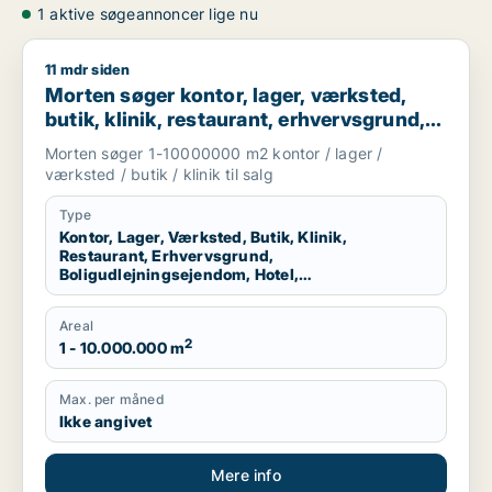
1 aktive søgeannoncer lige nu
11 mdr siden
Morten søger kontor, lager, værksted, butik, klinik, restauran
Morten søger kontor, lager, værksted,
butik, klinik, restaurant, erhvervsgrund,
boligudlejningsejendom, hotel eller
Morten søger 1-10000000 m2 kontor / lager /
produktionslokaler til salg i Region
værksted / butik / klinik til salg
Nordjylland
Type
Kontor, Lager, Værksted, Butik, Klinik,
Restaurant, Erhvervsgrund,
Boligudlejningsejendom, Hotel,
Produktionslokaler
Areal
2
1 - 10.000.000 m
Max. per måned
Ikke angivet
Mere info