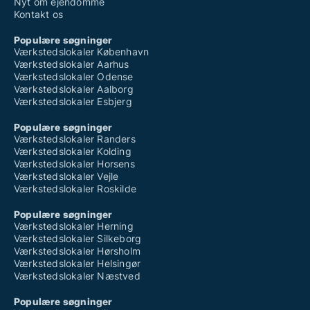
Nyt om ejendomme
Kontakt os
Populære søgninger
Værkstedslokaler København
Værkstedslokaler Aarhus
Værkstedslokaler Odense
Værkstedslokaler Aalborg
Værkstedslokaler Esbjerg
Populære søgninger
Værkstedslokaler Randers
Værkstedslokaler Kolding
Værkstedslokaler Horsens
Værkstedslokaler Vejle
Værkstedslokaler Roskilde
Populære søgninger
Værkstedslokaler Herning
Værkstedslokaler Silkeborg
Værkstedslokaler Hørsholm
Værkstedslokaler Helsingør
Værkstedslokaler Næstved
Populære søgninger