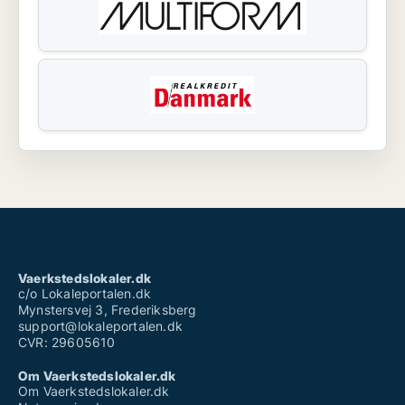
Vaerkstedslokaler.dk
c/o Lokaleportalen.dk
Mynstersvej 3, Frederiksberg
support@lokaleportalen.dk
CVR: 29605610
Om Vaerkstedslokaler.dk
Om Vaerkstedslokaler.dk