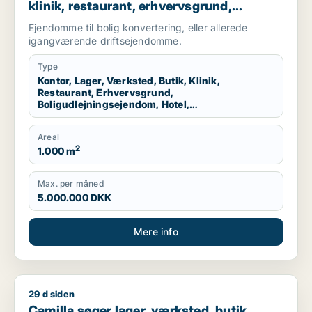
klinik, restaurant, erhvervsgrund,
boligudlejningsejendom, hotel,
Ejendomme til bolig konvertering, eller allerede
produktionslokaler eller garage til salg i
igangværende driftsejendomme.
Nordsjælland
Type
Kontor, Lager, Værksted, Butik, Klinik,
Restaurant, Erhvervsgrund,
Boligudlejningsejendom, Hotel,
Produktionslokaler, Garage
Areal
2
1.000 m
Max. per måned
5.000.000 DKK
Mere info
29 d siden
Camilla søger lager, værksted, butik, showroom, produktionslo
Camilla søger lager, værksted, butik,