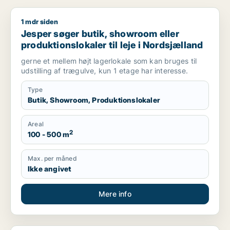
1 mdr siden
Jesper søger butik, showroom eller produktionslokaler til lej
Jesper søger butik, showroom eller
produktionslokaler til leje i Nordsjælland
gerne et mellem højt lagerlokale som kan bruges til
udstilling af trægulve, kun 1 etage har interesse.
Type
Butik, Showroom, Produktionslokaler
Areal
2
100 - 500 m
Max. per måned
Ikke angivet
Mere info