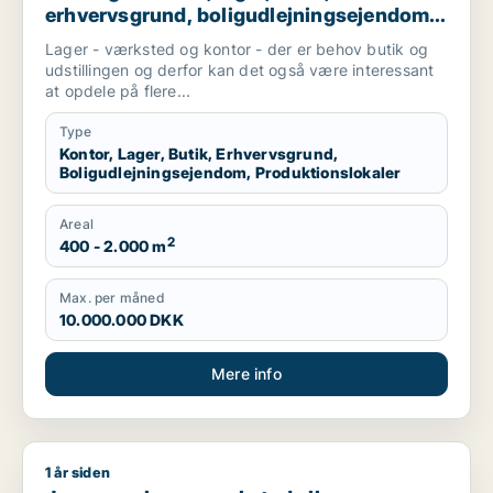
erhvervsgrund, boligudlejningsejendom
eller produktionslokaler til salg i
Lager - værksted og kontor - der er behov butik og
Helsinge, Græsted eller Gilleleje
udstillingen og derfor kan det også være interessant
at opdele på flere...
Type
Kontor, Lager, Butik, Erhvervsgrund,
Boligudlejningsejendom, Produktionslokaler
Areal
2
400 - 2.000 m
Max. per måned
10.000.000 DKK
Mere info
1 år siden
Jeg søger lager, værksted eller produktionslokaler til salg i Gr