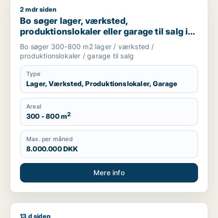
2 mdr siden
Bo søger lager, værksted, produktionslokaler eller garage til
Bo søger lager, værksted,
produktionslokaler eller garage til salg i
Nordsjælland
Bo søger 300-800 m2 lager / værksted /
produktionslokaler / garage til salg
Type
Lager, Værksted, Produktionslokaler, Garage
Areal
2
300 - 800 m
Max. per måned
8.000.000 DKK
Mere info
13 d siden
Cicilie søger kontor, lager, værksted, butik, undervisningslo