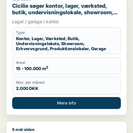
Cicilie søger kontor, lager, værksted,
butik, undervisningslokale, showroom,
erhvervsgrund, produktionslokaler eller
Lager / garage / kontor
garage til leje i Region Sjælland eller
Nordsjælland
Type
Kontor, Lager, Værksted, Butik,
Undervisningslokale, Showroom,
Erhvervsgrund, Produktionslokaler, Garage
Areal
2
15 - 100.000 m
Max. per måned
2.000 DKK
Mere info
5 mdr siden
Christian søger kontor, lager, værksted, boligudlejningsejend