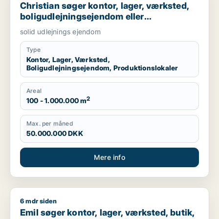
Christian søger kontor, lager, værksted,
boligudlejningsejendom eller
produktionslokaler til salg i Nordsjælland,
solid udlejnings ejendom
Roskilde eller Holbæk
Type
Kontor, Lager, Værksted,
Boligudlejningsejendom, Produktionslokaler
Areal
2
100 - 1.000.000 m
Max. per måned
50.000.000 DKK
Mere info
6 mdr siden
Emil søger kontor, lager, værksted, butik, klinik, restaurant,
Emil søger kontor, lager, værksted, butik,