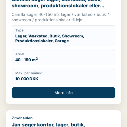
showroom, produktionslokaler eller
garage til leje i Nordsjælland
Camilla søger 40-150 m2 lager / værksted / butik /
showroom / produktionslokaler til leje
Type
Lager, Værksted, Butik, Showroom,
Produktionslokaler, Garage
Areal
2
40 - 150 m
Max. per måned
10.000 DKK
Mere info
7 mdr siden
Jan søger kontor, lager, butik, erhvervsgrund, boligudlejnings
Jan søger kontor, lager, butik,