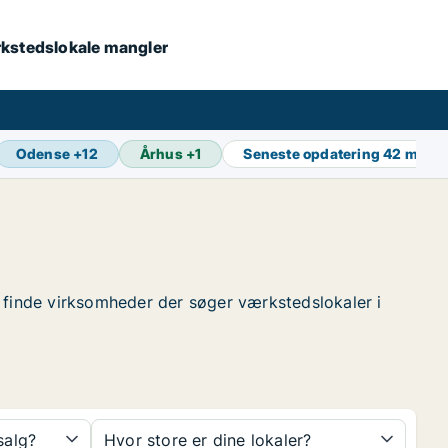
værkstedslokale mangler
Odense
+
12
Århus
+
1
Seneste opdatering
42 min s
at finde virksomheder der søger værkstedslokaler i
 salg?
Hvor store er dine lokaler?