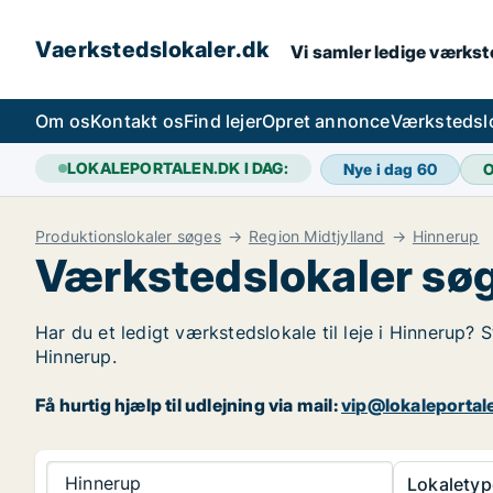
Vaerkstedslokaler.dk
Vi samler ledige værkste
Om os
Kontakt os
Find lejer
Opret annonce
Værkstedsl
LOKALEPORTALEN.DK I DAG:
Nye i dag
60
O
Produktionslokaler søges
Region Midtjylland
Hinnerup
Værkstedslokaler søg
Har du et ledigt værkstedslokale til leje i Hinnerup? 
Hinnerup.
Få hurtig hjælp til udlejning via mail:
vip@lokaleportal
Hinnerup
Lokaletyp