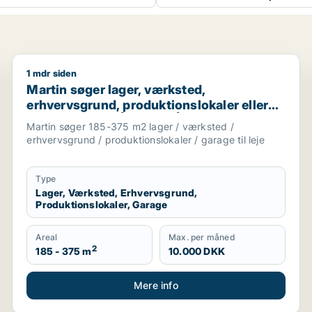
1 mdr siden
r eller garage til leje i Hadsten, Hinnerup eller Hammel m.
Martin søger lager, værksted, erhvervsgrund, produktio
Martin søger lager, værksted,
erhvervsgrund, produktionslokaler eller
garage til leje i Århus N, Århus V eller
Martin søger 185-375 m2 lager / værksted /
Risskov m.fl.
erhvervsgrund / produktionslokaler / garage til leje
Type
Lager, Værksted, Erhvervsgrund,
Produktionslokaler, Garage
Areal
Max. per måned
2
185 - 375 m
10.000 DKK
Mere info