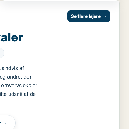
Se flere lejere
→
aler
usindvis af
og andre, der
 erhvervslokaler
itte udsnit af de
e →