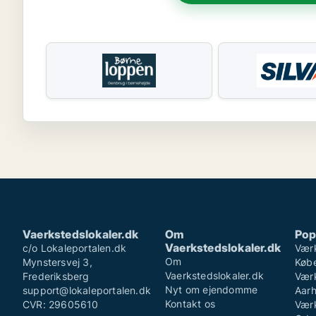
Vaerkstedslokaler.dk
Om
Pop
Vaerkstedslokaler.dk
c/o Lokaleportalen.dk
Værk
Om
Mynstersvej 3,
Køb
Vaerkstedslokaler.dk
Frederiksberg
Værk
Nyt om ejendomme
support@lokaleportalen.dk
Aar
Kontakt os
CVR: 29605610
Værk