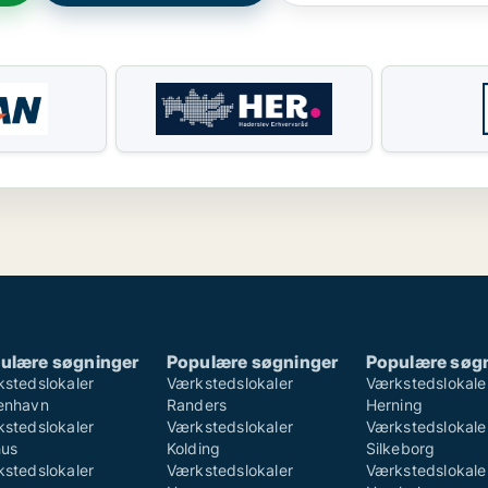
ulære søgninger
Populære søgninger
Populære søg
stedslokaler
Værkstedslokaler
Værkstedslokale
enhavn
Randers
Herning
stedslokaler
Værkstedslokaler
Værkstedslokale
hus
Kolding
Silkeborg
stedslokaler
Værkstedslokaler
Værkstedslokale