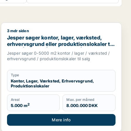
3 mdr siden
fl.
nslokaler eller garage til leje i Århus N, Århus V eller Ri
Jesper søger kontor, lager, værksted, erhvervsgrund ell
Jesper søger kontor, lager, værksted,
erhvervsgrund eller produktionslokaler til
salg i Århus C, Århus N eller Århus V m.fl.
Jesper søger 0-5000 m2 kontor / lager / værksted /
erhvervsgrund / produktionslokaler til salg
Type
Kontor, Lager, Værksted, Erhvervsgrund,
Produktionslokaler
Areal
Max. per måned
2
5.000 m
8.000.000 DKK
Mere info