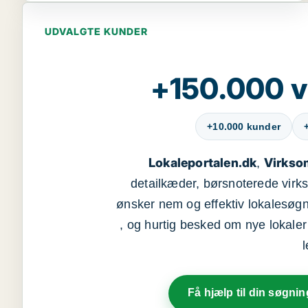
UDVALGTE KUNDER
+150.000 v
+10.000 kunder
Lokaleportalen.dk
Virkso
,
detailkæder, børsnoterede vir
ønsker nem og effektiv lokalesøg
, og hurtig besked om nye lokaler t
Få hjælp til din søgnin