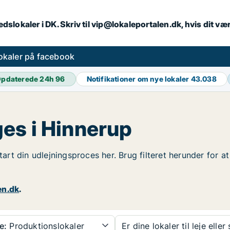
dslokaler i DK. Skriv til vip@lokaleportalen.dk, hvis dit 
okaler på facebook
pdaterede 24h
96
Notifikationer om nye lokaler
43.038
es i Hinnerup
Start din udlejningsproces her. Brug filteret herunder for 
en.dk
.
e:
Produktionslokaler
Er dine lokaler til leje eller