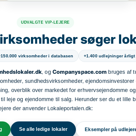
UDVALGTE VIP-LEJERE
irksomheder søger lok
+150.000 virksomheder i databasen
+1.400 udlejninger årligt
mhedslokaler.dk
Companyspace.com
, og
bruges af t
ksomheder, sundhedsvirksomheder, ejendomsinvestorer 
ning, overblik over markedet for erhvervsejendomme og
il leje og ejendomme til salg. Herunder ser du et lille b
lejere der anvender Lokaleportalen.dk:
g
Se alle ledige lokaler
Eksempler på udlejer