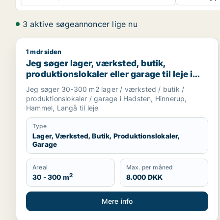
3 aktive søgeannoncer lige nu
1 mdr siden
Jeg søger lager, værksted, butik, produktionslokale
Jeg søger lager, værksted, butik,
produktionslokaler eller garage til leje i
Hadsten, Hinnerup eller Hammel m.fl.
Jeg søger 30-300 m2 lager / værksted / butik /
produktionslokaler / garage i Hadsten, Hinnerup,
Hammel, Langå til leje
Type
Lager, Værksted, Butik, Produktionslokaler,
Garage
Areal
Max. per måned
2
30 - 300 m
8.000 DKK
Mere info