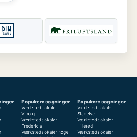
ninger
Populære søgninger
Populære søgninger
r
Værkstedslokaler
Værkstedslokaler
Viborg
Slagelse
r
Værkstedslokaler
Værkstedslokaler
Fredericia
Hillerød
r
Værkstedslokaler Køge
Værkstedslokaler