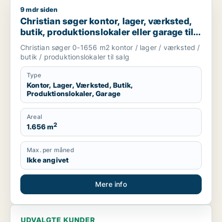
9 mdr siden
Christian søger kontor, lager, værksted, butik, produktionsloka
Christian søger kontor, lager, værksted,
butik, produktionslokaler eller garage til
salg i Karup J, Skive eller Højslev m.fl.
Christian søger 0-1656 m2 kontor / lager / værksted /
butik / produktionslokaler til salg
Type
Kontor, Lager, Værksted, Butik,
Produktionslokaler, Garage
Areal
2
1.656 m
Max. per måned
Ikke angivet
Mere info
UDVALGTE KUNDER