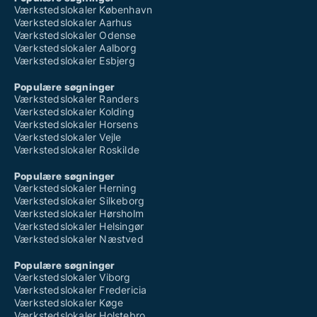
Værkstedslokaler København
Værkstedslokaler Aarhus
Værkstedslokaler Odense
Værkstedslokaler Aalborg
Værkstedslokaler Esbjerg
Populære søgninger
Værkstedslokaler Randers
Værkstedslokaler Kolding
Værkstedslokaler Horsens
Værkstedslokaler Vejle
Værkstedslokaler Roskilde
Populære søgninger
Værkstedslokaler Herning
Værkstedslokaler Silkeborg
Værkstedslokaler Hørsholm
Værkstedslokaler Helsingør
Værkstedslokaler Næstved
Populære søgninger
Værkstedslokaler Viborg
Værkstedslokaler Fredericia
Værkstedslokaler Køge
Værkstedslokaler Holstebro