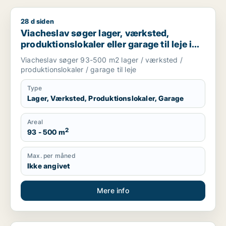
28 d siden
Viacheslav søger lager, værksted, produktionslokaler eller gara
Viacheslav søger lager, værksted,
produktionslokaler eller garage til leje i
Karup J, Skive eller Højslev m.fl.
Viacheslav søger 93-500 m2 lager / værksted /
produktionslokaler / garage til leje
Type
Lager, Værksted, Produktionslokaler, Garage
Areal
2
93 - 500 m
Max. per måned
Ikke angivet
Mere info