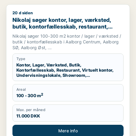
20 d siden
Nikolaj søger kontor, lager, værksted, butik, kontorfællesska
Nikolaj søger kontor, lager, værksted,
butik, kontorfællesskab, restaurant,
virtuelt kontor, undervisningslokale,
Nikolaj søger 100-300 m2 kontor / lager / værksted /
showroom, erhvervsgrund,
butik / kontorfællesskab i Aalborg Centrum, Aalborg
produktionslokaler eller garage til leje i
SØ, Aalborg Øst, ...
Aalborg Centrum, Aalborg SØ eller
Type
Aalborg Øst m.fl.
Kontor, Lager, Værksted, Butik,
Kontorfællesskab, Restaurant, Virtuelt kontor,
Undervisningslokale, Showroom,
Erhvervsgrund, Produktionslokaler, Garage
Areal
2
100 - 300 m
Max. per måned
11.000 DKK
Mere info