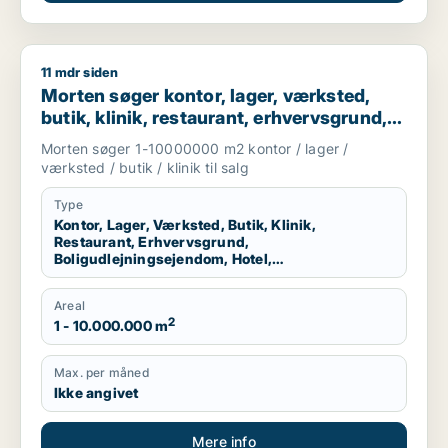
11 mdr siden
Morten søger kontor, lager, værksted, butik, klinik, restauran
Morten søger kontor, lager, værksted,
butik, klinik, restaurant, erhvervsgrund,
boligudlejningsejendom, hotel eller
Morten søger 1-10000000 m2 kontor / lager /
produktionslokaler til salg i Region
værksted / butik / klinik til salg
Nordjylland
Type
Kontor, Lager, Værksted, Butik, Klinik,
Restaurant, Erhvervsgrund,
Boligudlejningsejendom, Hotel,
Produktionslokaler
Areal
2
1 - 10.000.000 m
Max. per måned
Ikke angivet
Mere info