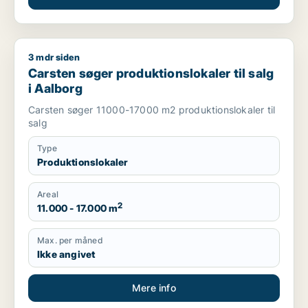
3 mdr siden
Carsten søger produktionslokaler til salg i Aalborg
Carsten søger produktionslokaler til salg
i Aalborg
Carsten søger 11000-17000 m2 produktionslokaler til
salg
Type
Produktionslokaler
Areal
2
11.000 - 17.000 m
Max. per måned
Ikke angivet
Mere info