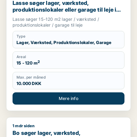
Lasse søger lager, værksted,
produktionslokaler eller garage til leje i
Storkøbenhavn
Lasse søger 15-120 m2 lager / værksted /
produktionslokaler / garage til leje
Type
Lager, Værksted, Produktionslokaler, Garage
Areal
2
15 - 120 m
Max. per måned
10.000 DKK
Mere info
1 mdr siden
Bo søger lager, værksted, produktionslokaler eller garage til
Bo søger lager, værksted,