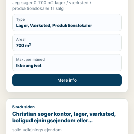
Jeg søger 0-700 m2 lager / værksted /
produktionslokaler til salg
Type
Lager, Værksted, Produktionslokaler
Areal
2
700 m
Max. per måned
Ikke angivet
Mere info
5 mdr siden
Christian søger kontor, lager, værksted, boligudlejningsejend
Christian søger kontor, lager, værksted,
boligudlejningsejendom eller
produktionslokaler til salg i Nordsjælland,
solid udlejnings ejendom
Roskilde eller Holbæk