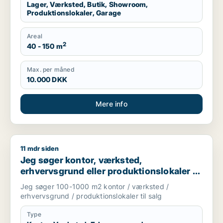
Lager, Værksted, Butik, Showroom,
Produktionslokaler, Garage
Areal
2
40 - 150 m
Max. per måned
10.000 DKK
Mere info
11 mdr siden
Jeg søger kontor, værksted, erhvervsgrund eller produktionsl
Jeg søger kontor, værksted,
erhvervsgrund eller produktionslokaler til
salg i Storkøbenhavn
Jeg søger 100-1000 m2 kontor / værksted /
erhvervsgrund / produktionslokaler til salg
Type