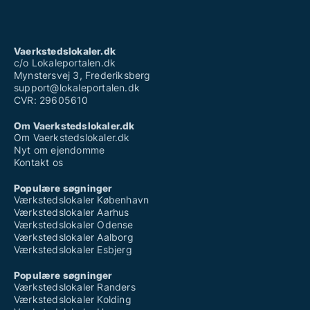
Vaerkstedslokaler.dk
c/o Lokaleportalen.dk
Mynstersvej 3, Frederiksberg
support@lokaleportalen.dk
CVR: 29605610
Om Vaerkstedslokaler.dk
Om Vaerkstedslokaler.dk
Nyt om ejendomme
Kontakt os
Populære søgninger
Værkstedslokaler København
Værkstedslokaler Aarhus
Værkstedslokaler Odense
Værkstedslokaler Aalborg
Værkstedslokaler Esbjerg
Populære søgninger
Værkstedslokaler Randers
Værkstedslokaler Kolding