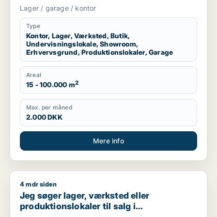
erhvervsgrund, produktionslokaler eller
Lager / garage / kontor
garage til leje i Region Sjælland eller
Nordsjælland
Type
Kontor, Lager, Værksted, Butik,
Undervisningslokale, Showroom,
Erhvervsgrund, Produktionslokaler, Garage
Areal
2
15 - 100.000 m
Max. per måned
2.000 DKK
Mere info
4 mdr siden
Jeg søger lager, værksted eller produktionslokaler til salg 
Jeg søger lager, værksted eller
produktionslokaler til salg i
Storkøbenhavn