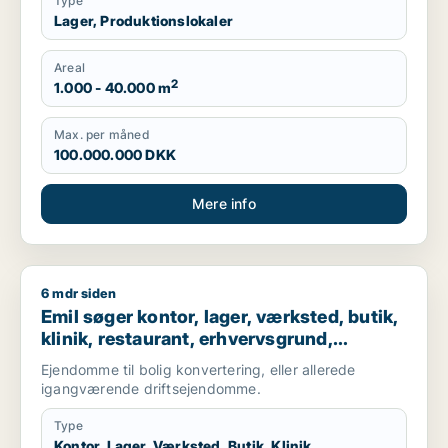
Type
Lager, Produktionslokaler
Areal
2
1.000 - 40.000 m
Max. per måned
100.000.000 DKK
Mere info
6 mdr siden
Emil søger kontor, lager, værksted, butik, klinik, restaurant,
Emil søger kontor, lager, værksted, butik,
klinik, restaurant, erhvervsgrund,
boligudlejningsejendom, hotel,
Ejendomme til bolig konvertering, eller allerede
produktionslokaler eller garage til salg i
igangværende driftsejendomme.
Nordsjælland
Type
Kontor, Lager, Værksted, Butik, Klinik,