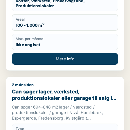
Kontor, Værksted, Erhvervsgrund,
Produktionslokaler
Areal
2
100 - 1.000 m
Max. per måned
Ikke angivet
Mere info
2 mdr siden
Can søger lager, værksted, produktionslokaler eller garage t
Can søger lager, værksted,
produktionslokaler eller garage til salg i
Nivå, Humlebæk eller Espergærde m.fl.
Can søger 694-848 m2 lager / værksted /
produktionslokaler / garage i Nivå, Humlebæk,
Espergærde, Fredensborg, Kvistgård t...
Type