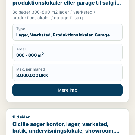
produktionslokaler eller garage til salg i
Nordsjælland
Bo søger 300-800 m2 lager / værksted /
produktionslokaler / garage til salg
Type
Lager, Værksted, Produktionslokaler, Garage
Areal
2
300 - 800 m
Max. per måned
8.000.000 DKK
Mere info
11 d siden
Cicilie søger kontor, lager, værksted, butik, undervisningslo
Cicilie søger kontor, lager, værksted,
butik, undervisningslokale, showroom,