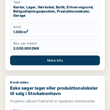
Type
Kontor, Lager, Værksted, Butik, Erhvervsgrund,
Boligudlejningsejendom, Produktionslokaler,
Garage
Areal
2
1.000 m
Max. per måned
2.500.000 DKK
Mere info
6 mdr siden
Eske søger lager eller produktionslokaler til salg i Storkøbe
Eske søger lager eller produktionslokaler
til salg i Storkøbenhavn
Projekter såsom Flakfortet er ligeledes interessante