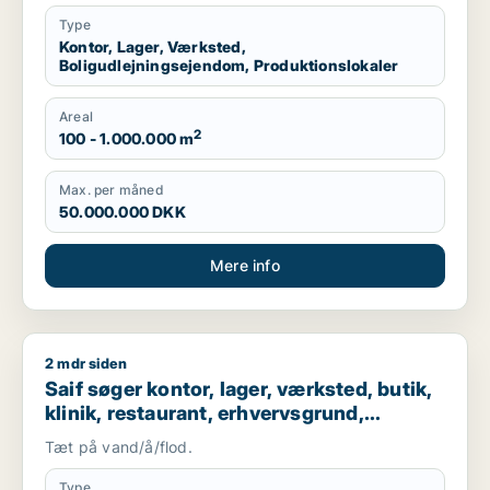
Type
Kontor, Lager, Værksted,
Boligudlejningsejendom, Produktionslokaler
Areal
2
100 - 1.000.000 m
Max. per måned
50.000.000 DKK
Mere info
2 mdr siden
Saif søger kontor, lager, værksted, butik, klinik, restaurant
Saif søger kontor, lager, værksted, butik,
klinik, restaurant, erhvervsgrund,
boligudlejningsejendom, hotel,
Tæt på vand/å/flod.
produktionslokaler eller garage til salg i
Storkøbenhavn
Type