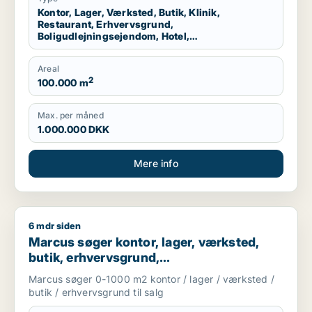
Kontor, Lager, Værksted, Butik, Klinik,
Restaurant, Erhvervsgrund,
Boligudlejningsejendom, Hotel,
Produktionslokaler, Garage
Areal
2
100.000 m
Max. per måned
1.000.000 DKK
Mere info
6 mdr siden
Marcus søger kontor, lager, værksted, butik, erhvervsgrund, 
Marcus søger kontor, lager, værksted,
butik, erhvervsgrund,
boligudlejningsejendom,
Marcus søger 0-1000 m2 kontor / lager / værksted /
produktionslokaler eller garage til salg i
butik / erhvervsgrund til salg
Storkøbenhavn