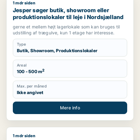
1 mdr siden
Jesper søger butik, showroom eller produktionslokaler til lej
Jesper søger butik, showroom eller
produktionslokaler til leje i Nordsjælland
gerne et mellem højt lagerlokale som kan bruges til
udstilling af trægulve, kun 1 etage har interesse.
Type
Butik, Showroom, Produktionslokaler
Areal
2
100 - 500 m
Max. per måned
Ikke angivet
Mere info
1 mdr siden
Lasse søger lager, værksted, produktionslokaler eller garage 