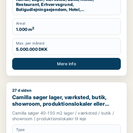
Restaurant, Erhvervsgrund,
Boligudlejningsejendom, Hotel,
Produktionslokaler, Garage
Areal
2
1.000 m
Max. per måned
5.000.000 DKK
Mere info
27 d siden
Camilla søger lager, værksted, butik, showroom, produktionslo
Camilla søger lager, værksted, butik,
showroom, produktionslokaler eller
garage til leje i Nordsjælland
Camilla søger 40-150 m2 lager / værksted / butik /
showroom / produktionslokaler til leje
Type