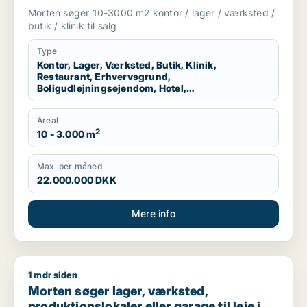
boligudlejningsejendom, hotel,
Morten søger 10-3000 m2 kontor / lager / værksted /
produktionslokaler eller garage til salg i
butik / klinik til salg
Odense
Type
Kontor, Lager, Værksted, Butik, Klinik,
Restaurant, Erhvervsgrund,
Boligudlejningsejendom, Hotel,
Produktionslokaler, Garage
Areal
2
10 - 3.000 m
Max. per måned
22.000.000 DKK
Mere info
1 mdr siden
Morten søger lager, værksted, produktionslokaler eller garag
Morten søger lager, værksted,
produktionslokaler eller garage til leje i