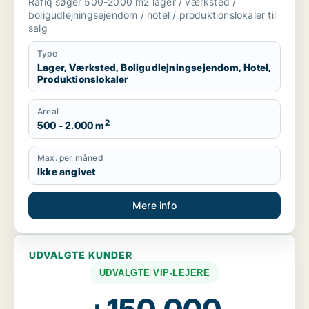
Rafiq søger 500-2000 m2 lager / værksted /
boligudlejningsejendom / hotel / produktionslokaler til
salg
Type
Lager, Værksted, Boligudlejningsejendom, Hotel,
Produktionslokaler
Areal
2
500 - 2.000 m
Max. per måned
Ikke angivet
Mere info
UDVALGTE KUNDER
UDVALGTE VIP-LEJERE