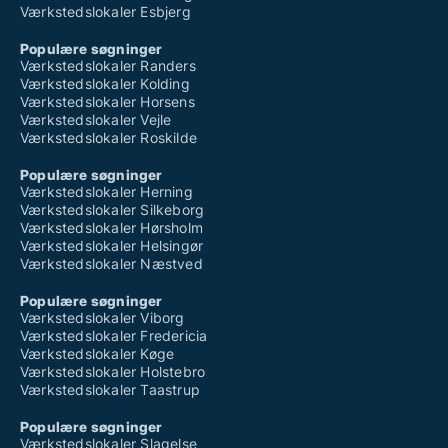
Værkstedslokaler Esbjerg
Populære søgninger
Værkstedslokaler Randers
Værkstedslokaler Kolding
Værkstedslokaler Horsens
Værkstedslokaler Vejle
Værkstedslokaler Roskilde
Populære søgninger
Værkstedslokaler Herning
Værkstedslokaler Silkeborg
Værkstedslokaler Hørsholm
Værkstedslokaler Helsingør
Værkstedslokaler Næstved
Populære søgninger
Værkstedslokaler Viborg
Værkstedslokaler Fredericia
Værkstedslokaler Køge
Værkstedslokaler Holstebro
Værkstedslokaler Taastrup
Populære søgninger
Værkstedslokaler Slagelse