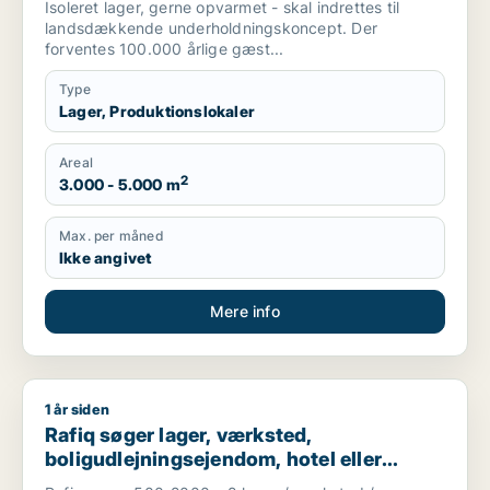
Isoleret lager, gerne opvarmet - skal indrettes til
landsdækkende underholdningskoncept. Der
forventes 100.000 årlige gæst...
Type
Lager, Produktionslokaler
Areal
2
3.000 - 5.000 m
Max. per måned
Ikke angivet
Mere info
1 år siden
Rafiq søger lager, værksted, boligudlejningsejendom, hotel el
Rafiq søger lager, værksted,
boligudlejningsejendom, hotel eller
produktionslokaler til salg i Odense