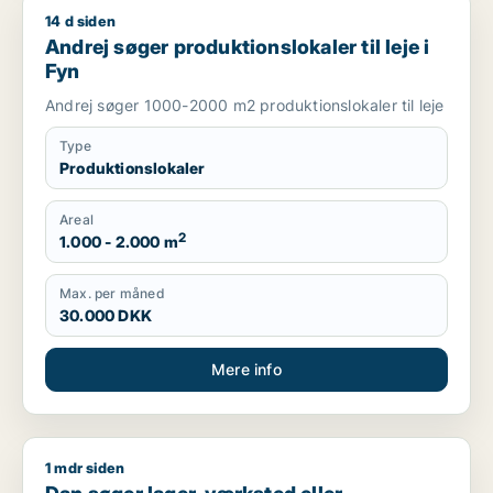
14 d siden
Andrej søger produktionslokaler til leje i Fyn
Andrej søger produktionslokaler til leje i
Fyn
Andrej søger 1000-2000 m2 produktionslokaler til leje
Type
Produktionslokaler
Areal
2
1.000 - 2.000 m
Max. per måned
30.000 DKK
Mere info
1 mdr siden
Dan søger lager, værksted eller produktionslokaler til salg i 