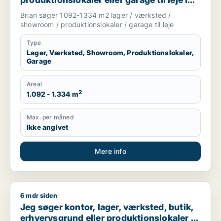
Odense C, Odense SØ eller Odense M
Brian søger 1092-1334 m2 lager / værksted /
m.fl.
showroom / produktionslokaler / garage til leje
Type
Lager, Værksted, Showroom, Produktionslokaler,
Garage
Areal
2
1.092 - 1.334 m
Max. per måned
Ikke angivet
Mere info
6 mdr siden
Jeg søger kontor, lager, værksted, butik, erhvervsgrund eller
Jeg søger kontor, lager, værksted, butik,
erhvervsgrund eller produktionslokaler til