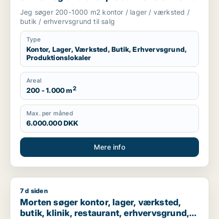
salg i Odense
Jeg søger 200-1000 m2 kontor / lager / værksted /
butik / erhvervsgrund til salg
Type
Kontor, Lager, Værksted, Butik, Erhvervsgrund,
Produktionslokaler
Areal
2
200 - 1.000 m
Max. per måned
6.000.000 DKK
Mere info
7 d siden
Morten søger kontor, lager, værksted, butik, klinik, restaura
Morten søger kontor, lager, værksted,
butik, klinik, restaurant, erhvervsgrund,