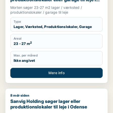
Odense C, Odense V eller Odense NV m.fl.
Morten søger 23-27 m2 lager / værksted /
produktionslokaler / garage til leje
Type
Lager, Værksted, Produktionslokaler, Garage
Areal
2
23 - 27 m
Max. per måned
Ikke angivet
Mere info
8 mdr siden
Sanvig Holding søger lager eller produktionslokaler til leje i
Sanvig Holding søger lager eller
produktionslokaler til leje i Odense