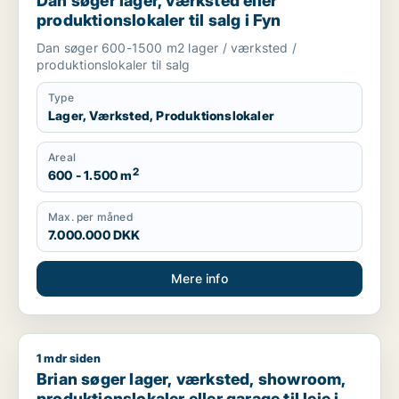
Dan søger lager, værksted eller
produktionslokaler til salg i Fyn
Dan søger 600-1500 m2 lager / værksted /
produktionslokaler til salg
Type
Lager, Værksted, Produktionslokaler
Areal
2
600 - 1.500 m
Max. per måned
7.000.000 DKK
Mere info
1 mdr siden
Brian søger lager, værksted, showroom, produktionslokaler el
Brian søger lager, værksted, showroom,
produktionslokaler eller garage til leje i