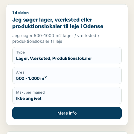
1 d siden
Jeg søger lager, værksted eller produktionslokaler til leje i 
Jeg søger lager, værksted eller
produktionslokaler til leje i Odense
Jeg søger 500-1000 m2 lager / værksted /
produktionslokaler til leje
Type
Lager, Værksted, Produktionslokaler
Areal
2
500 - 1.000 m
Max. per måned
Ikke angivet
Mere info