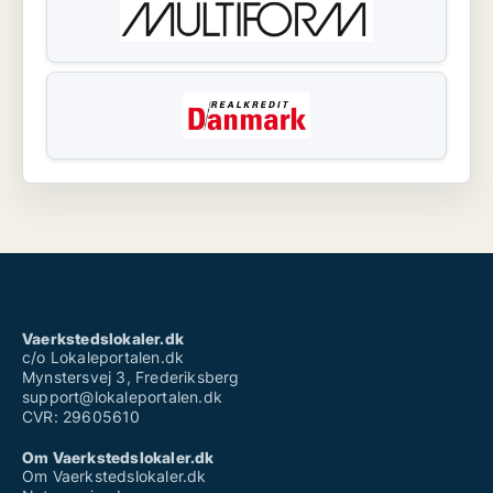
Vaerkstedslokaler.dk
c/o Lokaleportalen.dk
Mynstersvej 3, Frederiksberg
support@lokaleportalen.dk
CVR: 29605610
Om Vaerkstedslokaler.dk
Om Vaerkstedslokaler.dk