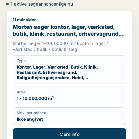
1 aktive søgeannoncer lige nu
11 mdr siden
Morten søger kontor, lager, værksted, butik, klinik, restauran
Morten søger kontor, lager, værksted,
butik, klinik, restaurant, erhvervsgrund,
boligudlejningsejendom, hotel eller
Morten søger 1-10000000 m2 kontor / lager /
produktionslokaler til salg i Region
værksted / butik / klinik til salg
Nordjylland
Type
Kontor, Lager, Værksted, Butik, Klinik,
Restaurant, Erhvervsgrund,
Boligudlejningsejendom, Hotel,
Produktionslokaler
Areal
2
1 - 10.000.000 m
Max. per måned
Ikke angivet
Mere info