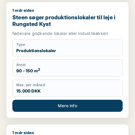
1 mdr siden
Steen søger produktionslokaler til leje i Rungsted Kyst
Steen søger produktionslokaler til leje i
Rungsted Kyst
fødevare godkende lokaler eller industrikøkken
Type
Produktionslokaler
Areal
2
90 - 150 m
Max. per måned
15.000 DKK
Mere info
1 mdr siden
Jesper søger butik, showroom eller produktionslokaler til lej