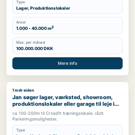
Type
Lager, Produktionslokaler
Areal
2
1.000 - 40.000 m
Max. per måned
100.000.000 DKK
Mere info
1 mdr siden
Jan søger lager, værksted, showroom, produktionslokaler eller
Jan søger lager, værksted, showroom,
produktionslokaler eller garage til leje i
Hørsholm eller Kokkedal
ca 100-200m til Crossfit træningslokale. rådt.
Parkeringsmuligheder.
Type