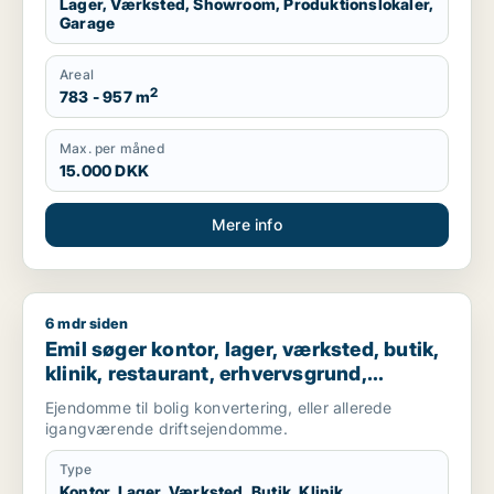
Lager, Værksted, Showroom, Produktionslokaler,
Garage
Areal
2
783 - 957 m
Max. per måned
15.000 DKK
Mere info
6 mdr siden
Emil søger kontor, lager, værksted, butik, klinik, restaurant,
Emil søger kontor, lager, værksted, butik,
klinik, restaurant, erhvervsgrund,
boligudlejningsejendom, hotel,
Ejendomme til bolig konvertering, eller allerede
produktionslokaler eller garage til salg i
igangværende driftsejendomme.
Nordsjælland
Type
Kontor, Lager, Værksted, Butik, Klinik,