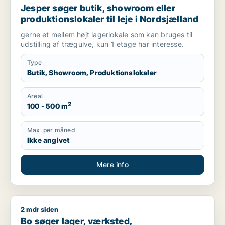
Jesper søger butik, showroom eller
produktionslokaler til leje i Nordsjælland
gerne et mellem højt lagerlokale som kan bruges til
udstilling af trægulve, kun 1 etage har interesse.
Type
Butik, Showroom, Produktionslokaler
Areal
2
100 - 500 m
Max. per måned
Ikke angivet
Mere info
2 mdr siden
Bo søger lager, værksted, produktionslokaler eller garage til
Bo søger lager, værksted,