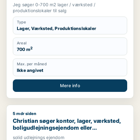
Storkøbenhavn
Jeg søger 0-700 m2 lager / værksted /
produktionslokaler til salg
Type
Lager, Værksted, Produktionslokaler
Areal
2
700 m
Max. per måned
Ikke angivet
Mere info
5 mdr siden
Christian søger kontor, lager, værksted, boligudlejningsejend
Christian søger kontor, lager, værksted,
boligudlejningsejendom eller
produktionslokaler til salg i Nordsjælland,
solid udlejnings ejendom