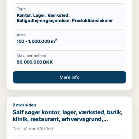
Roskilde eller Holbæk
Type
Kontor, Lager, Værksted,
Boligudlejningsejendom, Produktionslokaler
Areal
2
100 - 1.000.000 m
Max. per måned
50.000.000 DKK
Mere info
2 mdr siden
Saif søger kontor, lager, værksted, butik, klinik, restaurant
Saif søger kontor, lager, værksted, butik,
klinik, restaurant, erhvervsgrund,
boligudlejningsejendom, hotel,
Tæt på vand/å/flod.
produktionslokaler eller garage til salg i