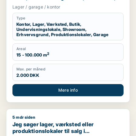
erhvervsgrund, produktionslokaler eller
Lager / garage / kontor
garage til leje i Region Sjælland eller
Nordsjælland
Type
Kontor, Lager, Værksted, Butik,
Undervisningslokale, Showroom,
Erhvervsgrund, Produktionslokaler, Garage
Areal
2
15 - 100.000 m
Max. per måned
2.000 DKK
Mere info
5 mdr siden
Jeg søger lager, værksted eller produktionslokaler til salg 
Jeg søger lager, værksted eller
produktionslokaler til salg i