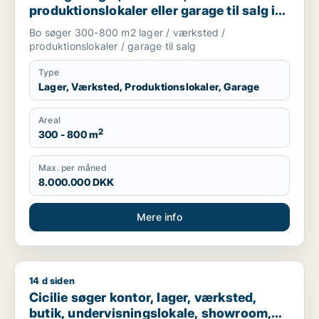
produktionslokaler eller garage til salg i
Nordsjælland
Bo søger 300-800 m2 lager / værksted /
produktionslokaler / garage til salg
Type
Lager, Værksted, Produktionslokaler, Garage
Areal
2
300 - 800 m
Max. per måned
8.000.000 DKK
Mere info
14 d siden
Cicilie søger kontor, lager, værksted, butik, undervisningslo
Cicilie søger kontor, lager, værksted,
butik, undervisningslokale, showroom,