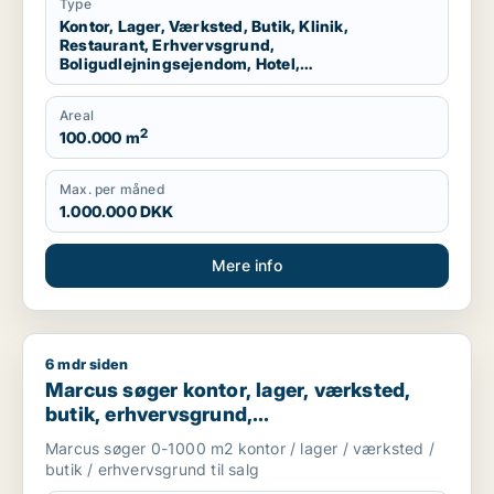
Storkøbenhavn
Type
Kontor, Lager, Værksted, Butik, Klinik,
Restaurant, Erhvervsgrund,
Boligudlejningsejendom, Hotel,
Produktionslokaler, Garage
Areal
2
100.000 m
Max. per måned
1.000.000 DKK
Mere info
6 mdr siden
Marcus søger kontor, lager, værksted, butik, erhvervsgrund, 
Marcus søger kontor, lager, værksted,
butik, erhvervsgrund,
boligudlejningsejendom,
Marcus søger 0-1000 m2 kontor / lager / værksted /
produktionslokaler eller garage til salg i
butik / erhvervsgrund til salg
Storkøbenhavn