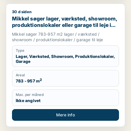
30 d siden
Mikkel søger lager, værksted, showroom, produktionslokaler el
Mikkel søger lager, værksted, showroom,
produktionslokaler eller garage til leje i
Holte, Vedbæk eller Hørsholm m.fl.
Mikkel søger 783-957 m2 lager / værksted /
showroom / produktionslokaler / garage til leje
Type
Lager, Værksted, Showroom, Produktionslokaler,
Garage
Areal
2
783 - 957 m
Max. per måned
Ikke angivet
Mere info