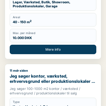
Lager, Værksted, Butik, Showroom,
Produktionslokaler, Garage
Areal
2
40 - 150 m
Max. per måned
10.000 DKK
Mere info
11 mdr siden
Jeg søger kontor, værksted, erhvervsgrund eller produktionsl
Jeg søger kontor, værksted,
erhvervsgrund eller produktionslokaler til
salg i Storkøbenhavn
Jeg søger 100-1000 m2 kontor / værksted /
erhvervsgrund / produktionslokaler til salg
Type