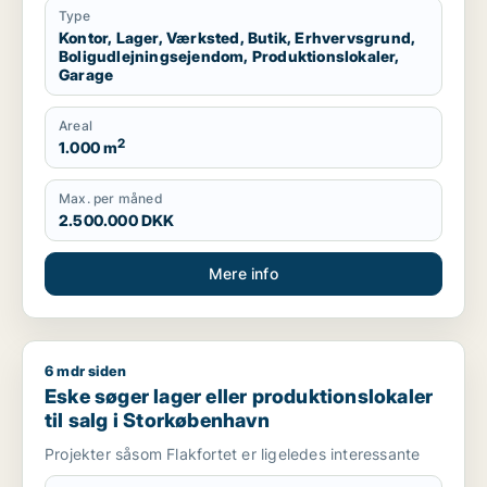
Type
Kontor, Lager, Værksted, Butik, Erhvervsgrund,
Boligudlejningsejendom, Produktionslokaler,
Garage
Areal
2
1.000 m
Max. per måned
2.500.000 DKK
Mere info
6 mdr siden
Eske søger lager eller produktionslokaler til salg i Storkøbe
Eske søger lager eller produktionslokaler
til salg i Storkøbenhavn
Projekter såsom Flakfortet er ligeledes interessante