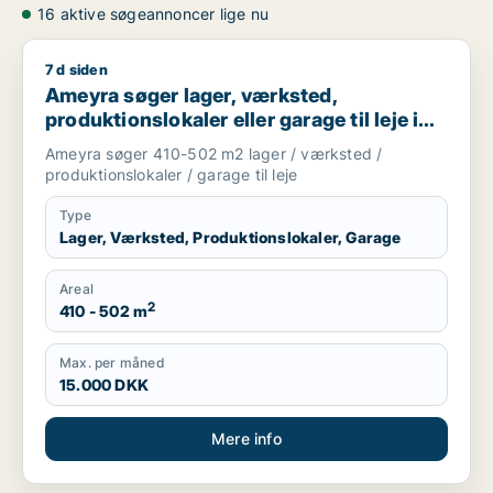
16 aktive søgeannoncer lige nu
7 d siden
Ameyra søger lager, værksted, produktionslokaler eller garage
Ameyra søger lager, værksted,
produktionslokaler eller garage til leje i
Holte, Vedbæk eller Hørsholm m.fl.
Ameyra søger 410-502 m2 lager / værksted /
produktionslokaler / garage til leje
Type
Lager, Værksted, Produktionslokaler, Garage
Areal
2
410 - 502 m
Max. per måned
15.000 DKK
Mere info