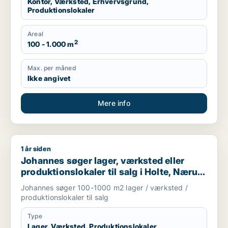
Kontor, Værksted, Erhvervsgrund,
Produktionslokaler
Areal
2
100 - 1.000 m
Max. per måned
Ikke angivet
Mere info
1 år siden
Johannes søger lager, værksted eller produktionslokaler til 
Johannes søger lager, værksted eller
produktionslokaler til salg i Holte, Nærum
eller Skodsborg m.fl.
Johannes søger 100-1000 m2 lager / værksted /
produktionslokaler til salg
Type
Lager, Værksted, Produktionslokaler