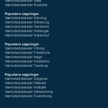
Værkstedslokaler Vejle
Værkstedslokaler Roskilde
Populære søgninger
Værkstedslokaler Herning
Værkstedslokaler Silkeborg
Værkstedslokaler Hørsholm
Værkstedslokaler Helsingør
Værkstedslokaler Næstved
Populære søgninger
Værkstedslokaler Viborg
Værkstedslokaler Fredericia
Værkstedslokaler Køge
Værkstedslokaler Holstebro
Værkstedslokaler Taastrup
Populære søgninger
Værkstedslokaler Slagelse
Værkstedslokaler Hillerød
Værkstedslokaler Holbæk
Værkstedslokaler Sønderborg
Værkstedslokaler Svendborg