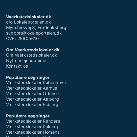
Vaerkstedslokaler.dk
c/o Lokaleportalen.dk
Mynstersvej 3, Frederiksberg
support@lokaleportalen.dk
CVR: 29605610
Om Vaerkstedslokaler.dk
Om Vaerkstedslokaler.dk
Nyt om ejendomme
Kontakt os
Populære søgninger
Værkstedslokaler København
Værkstedslokaler Aarhus
Værkstedslokaler Odense
Værkstedslokaler Aalborg
Værkstedslokaler Esbjerg
Populære søgninger
Værkstedslokaler Randers
Værkstedslokaler Kolding
Værkstedslokaler Horsens