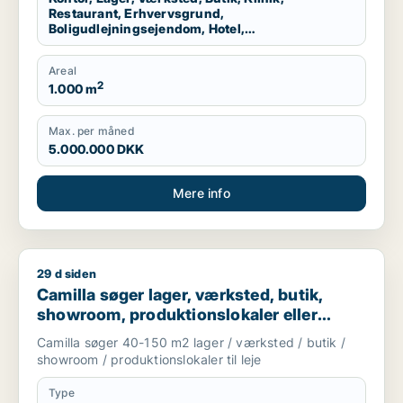
Restaurant, Erhvervsgrund,
Boligudlejningsejendom, Hotel,
Produktionslokaler, Garage
Areal
2
1.000 m
Max. per måned
5.000.000 DKK
Mere info
29 d siden
Camilla søger lager, værksted, butik, showroom, produktionslo
Camilla søger lager, værksted, butik,
showroom, produktionslokaler eller
garage til leje i Nordsjælland
Camilla søger 40-150 m2 lager / værksted / butik /
showroom / produktionslokaler til leje
Type