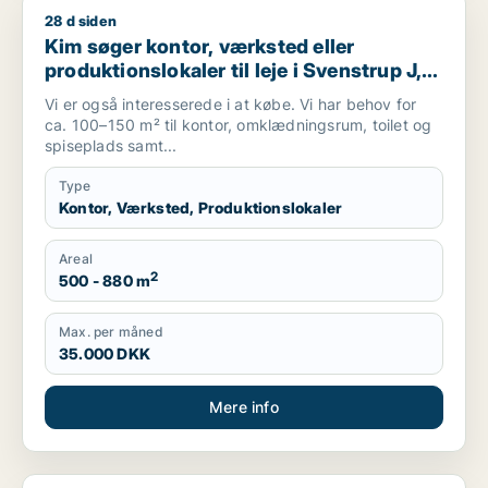
28 d siden
Kim søger kontor, værksted eller produktionslokaler til leje i 
Kim søger kontor, værksted eller
produktionslokaler til leje i Svenstrup J,
Nibe eller Gistrup m.fl.
Vi er også interesserede i at købe. Vi har behov for
ca. 100–150 m² til kontor, omklædningsrum, toilet og
spiseplads samt...
Type
Kontor, Værksted, Produktionslokaler
Areal
2
500 - 880 m
Max. per måned
35.000 DKK
Mere info