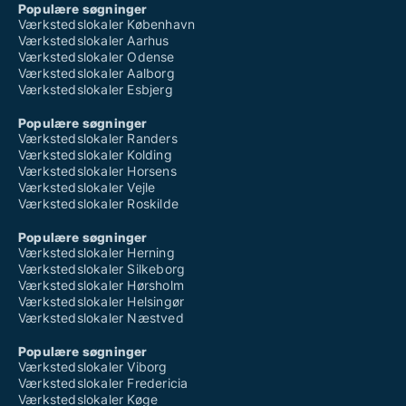
Populære søgninger
Værkstedslokaler København
Værkstedslokaler Aarhus
Værkstedslokaler Odense
Værkstedslokaler Aalborg
Værkstedslokaler Esbjerg
Populære søgninger
Værkstedslokaler Randers
Værkstedslokaler Kolding
Værkstedslokaler Horsens
Værkstedslokaler Vejle
Værkstedslokaler Roskilde
Populære søgninger
Værkstedslokaler Herning
Værkstedslokaler Silkeborg
Værkstedslokaler Hørsholm
Værkstedslokaler Helsingør
Værkstedslokaler Næstved
Populære søgninger
Værkstedslokaler Viborg
Værkstedslokaler Fredericia
Værkstedslokaler Køge