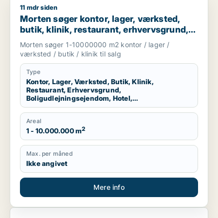
11 mdr siden
Morten søger kontor, lager, værksted, butik, klinik, restauran
Morten søger kontor, lager, værksted,
butik, klinik, restaurant, erhvervsgrund,
boligudlejningsejendom, hotel eller
Morten søger 1-10000000 m2 kontor / lager /
produktionslokaler til salg i Region
værksted / butik / klinik til salg
Nordjylland
Type
Kontor, Lager, Værksted, Butik, Klinik,
Restaurant, Erhvervsgrund,
Boligudlejningsejendom, Hotel,
Produktionslokaler
Areal
2
1 - 10.000.000 m
Max. per måned
Ikke angivet
Mere info