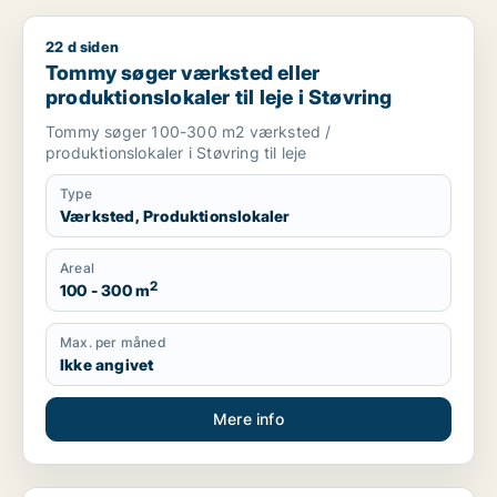
22 d siden
Tommy søger værksted eller produktionslokaler til leje i Støv
Tommy søger værksted eller
produktionslokaler til leje i Støvring
Tommy søger 100-300 m2 værksted /
produktionslokaler i Støvring til leje
Type
Værksted, Produktionslokaler
Areal
2
100 - 300 m
Max. per måned
Ikke angivet
Mere info