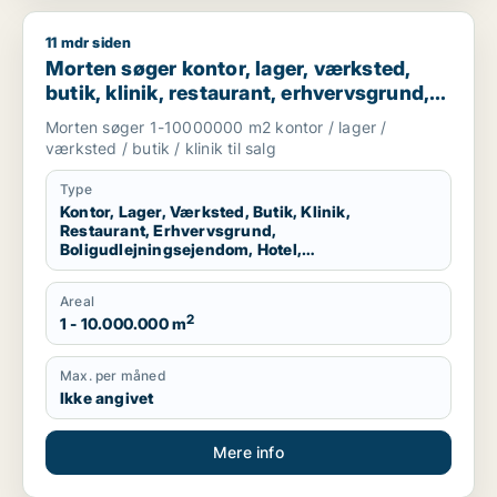
11 mdr siden
Morten søger kontor, lager, værksted, butik, klinik, restauran
Morten søger kontor, lager, værksted,
butik, klinik, restaurant, erhvervsgrund,
boligudlejningsejendom, hotel eller
Morten søger 1-10000000 m2 kontor / lager /
produktionslokaler til salg i Region
værksted / butik / klinik til salg
Nordjylland
Type
Kontor, Lager, Værksted, Butik, Klinik,
Restaurant, Erhvervsgrund,
Boligudlejningsejendom, Hotel,
Produktionslokaler
Areal
2
1 - 10.000.000 m
Max. per måned
Ikke angivet
Mere info