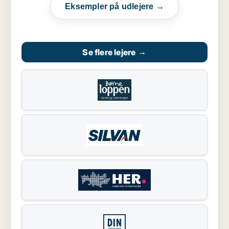
Eksempler på udlejere →
Se flere lejere
→