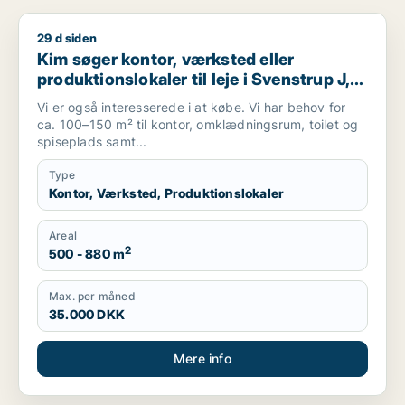
29 d siden
Kim søger kontor, værksted eller produktionslokaler til leje i 
Kim søger kontor, værksted eller
produktionslokaler til leje i Svenstrup J,
Nibe eller Gistrup m.fl.
Vi er også interesserede i at købe. Vi har behov for
ca. 100–150 m² til kontor, omklædningsrum, toilet og
spiseplads samt...
Type
Kontor, Værksted, Produktionslokaler
Areal
2
500 - 880 m
Max. per måned
35.000 DKK
Mere info