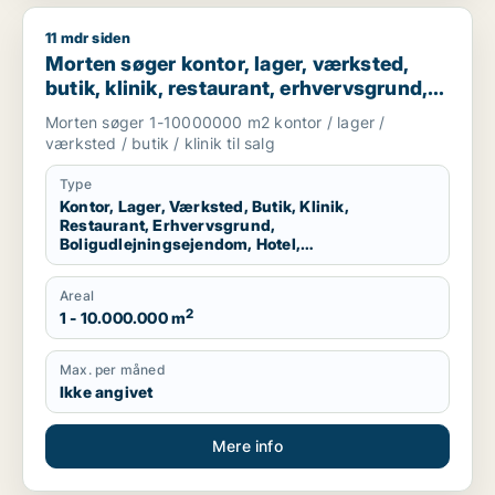
11 mdr siden
Morten søger kontor, lager, værksted, butik, klinik, restauran
Morten søger kontor, lager, værksted,
butik, klinik, restaurant, erhvervsgrund,
boligudlejningsejendom, hotel eller
Morten søger 1-10000000 m2 kontor / lager /
produktionslokaler til salg i Region
værksted / butik / klinik til salg
Nordjylland
Type
Kontor, Lager, Værksted, Butik, Klinik,
Restaurant, Erhvervsgrund,
Boligudlejningsejendom, Hotel,
Produktionslokaler
Areal
2
1 - 10.000.000 m
Max. per måned
Ikke angivet
Mere info