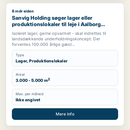
8 mdr siden
Sanvig Holding søger lager eller produktionslokaler til leje i
Sanvig Holding søger lager eller
produktionslokaler til leje i Aalborg
Centrum, Aalborg SV eller Aalborg SØ
Isoleret lager, gerne opvarmet - skal indrettes til
m.fl.
landsdækkende underholdningskoncept. Der
forventes 100.000 årlige gæst...
Type
Lager, Produktionslokaler
Areal
2
3.000 - 5.000 m
Max. per måned
Ikke angivet
Mere info