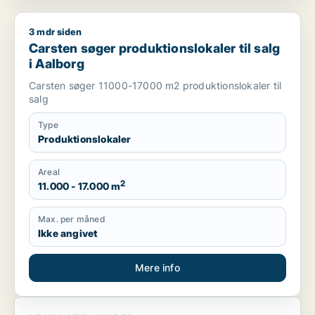
3 mdr siden
Carsten søger produktionslokaler til salg i Aalborg
Carsten søger produktionslokaler til salg
i Aalborg
Carsten søger 11000-17000 m2 produktionslokaler til
salg
Type
Produktionslokaler
Areal
2
11.000 - 17.000 m
Max. per måned
Ikke angivet
Mere info