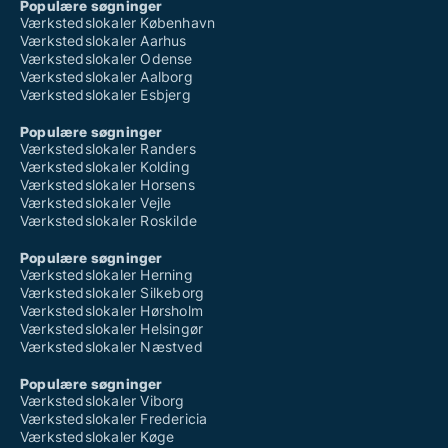
Populære søgninger
Værkstedslokaler København
Værkstedslokaler Aarhus
Værkstedslokaler Odense
Værkstedslokaler Aalborg
Værkstedslokaler Esbjerg
Populære søgninger
Værkstedslokaler Randers
Værkstedslokaler Kolding
Værkstedslokaler Horsens
Værkstedslokaler Vejle
Værkstedslokaler Roskilde
Populære søgninger
Værkstedslokaler Herning
Værkstedslokaler Silkeborg
Værkstedslokaler Hørsholm
Værkstedslokaler Helsingør
Værkstedslokaler Næstved
Populære søgninger
Værkstedslokaler Viborg
Værkstedslokaler Fredericia
Værkstedslokaler Køge