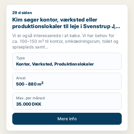
29 d siden
Kim søger kontor, værksted eller produktionslokaler til leje i 
Kim søger kontor, værksted eller
produktionslokaler til leje i Svenstrup J,
Nibe eller Gistrup m.fl.
Vi er også interesserede i at købe. Vi har behov for
ca. 100–150 m² til kontor, omklædningsrum, toilet og
spiseplads samt...
Type
Kontor, Værksted, Produktionslokaler
Areal
2
500 - 880 m
Max. per måned
35.000 DKK
Mere info