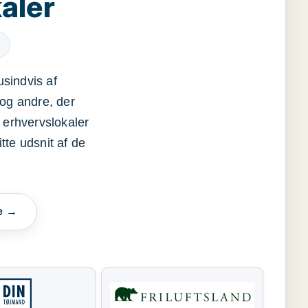
aler
usindvis af
og andre, der
 erhvervslokaler
itte udsnit af de
e →