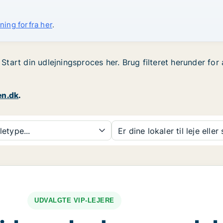
ning forfra her
.
? Start din udlejningsproces her. Brug filteret herunder fo
en.dk
.
etype...
Er dine lokaler til leje eller
UDVALGTE VIP-LEJERE