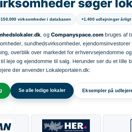
irksomheder søger lok
+150.000 virksomheder i databasen
+1.400 udlejninger årligt
mhedslokaler.dk
Companyspace.com
, og
bruges af t
ksomheder, sundhedsvirksomheder, ejendomsinvestorer 
ning, overblik over markedet for erhvervsejendomme og
il leje og ejendomme til salg. Herunder ser du et lille b
lejere der anvender Lokaleportalen.dk:
g
Se alle ledige lokaler
Eksempler på udlejer