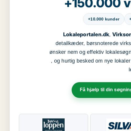
+150.000 v
+10.000 kunder
Lokaleportalen.dk
Virkso
,
detailkæder, børsnoterede vir
ønsker nem og effektiv lokalesøg
, og hurtig besked om nye lokaler t
Få hjælp til din søgnin