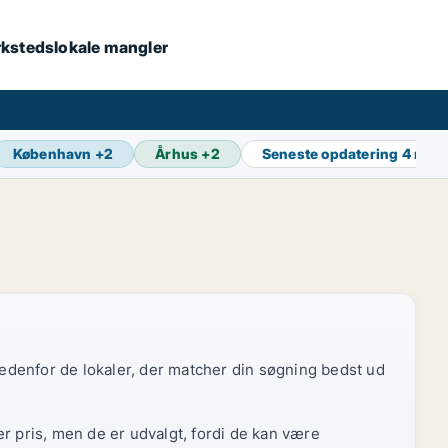
værkstedslokale mangler
København
+
2
Århus
+
2
Seneste opdatering
4 min 
 nedenfor de lokaler, der matcher din søgning bedst ud
r pris, men de er udvalgt, fordi de kan være