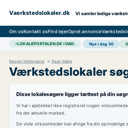
Vaerkstedslokaler.dk
Vi samler ledige værkste
Om os
Kontakt os
Find lejer
Opret annonce
Værkstedsl
LOKALEPORTALEN.DK I DAG:
Nye i dag
30
O
Region Midtjylland
Rask Mølle
Værkstedslokaler søg
Disse lokalesøgere ligger tættest på din søg
Vi har i øjeblikket ikke registreret nogen virksomhed
fra det aktuelle marked.
De viste virksomheder kan afvige fra din oprindelige 