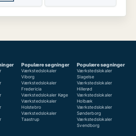
ninger
Populære søgninger
Populære søgninger
r
Værkstedslokaler
Værkstedslokaler
Viborg
Slagelse
r
Værkstedslokaler
Værkstedslokaler
Fredericia
Hillerød
r
Værkstedslokaler Køge
Værkstedslokaler
Værkstedslokaler
Holbæk
r
Holstebro
Værkstedslokaler
Værkstedslokaler
Sønderborg
r
Taastrup
Værkstedslokaler
Svendborg