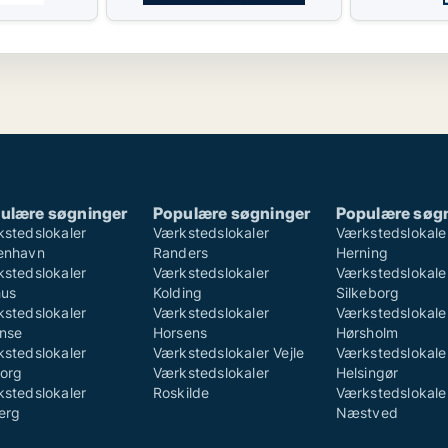
ulære søgninger
Populære søgninger
Populære søg
stedslokaler
Værkstedslokaler
Værkstedslokale
enhavn
Randers
Herning
stedslokaler
Værkstedslokaler
Værkstedslokale
hus
Kolding
Silkeborg
stedslokaler
Værkstedslokaler
Værkstedslokale
nse
Horsens
Hørsholm
stedslokaler
Værkstedslokaler Vejle
Værkstedslokale
org
Værkstedslokaler
Helsingør
stedslokaler
Roskilde
Værkstedslokale
erg
Næstved