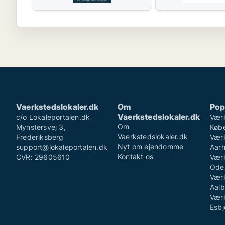
Vaerkstedslokaler.dk
Om
Pop
Vaerkstedslokaler.dk
c/o Lokaleportalen.dk
Værk
Om
Mynstersvej 3,
Køb
Vaerkstedslokaler.dk
Frederiksberg
Værk
Nyt om ejendomme
support@lokaleportalen.dk
Aar
Kontakt os
CVR: 29605610
Værk
Ode
Værk
Aalb
Værk
Esbj