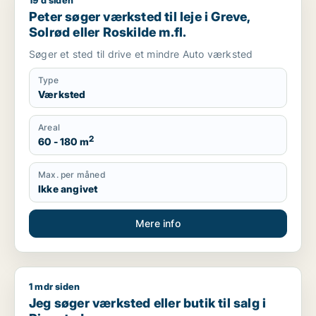
19 d siden
Peter søger værksted til leje i Greve, Solrød eller Roskilde m.f
Peter søger værksted til leje i Greve,
Solrød eller Roskilde m.fl.
Søger et sted til drive et mindre Auto værksted
Type
Værksted
Areal
2
60 - 180 m
Max. per måned
Ikke angivet
Mere info
1 mdr siden
Jeg søger værksted eller butik til salg i Ringsted
Jeg søger værksted eller butik til salg i