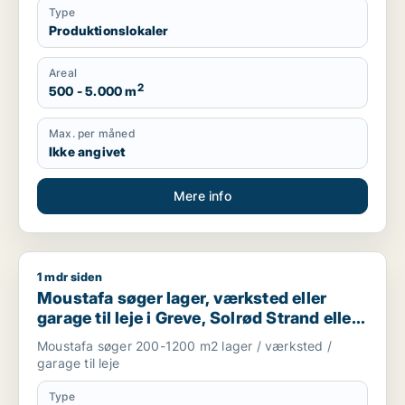
Type
Produktionslokaler
Areal
2
500 - 5.000 m
Max. per måned
Ikke angivet
Mere info
1 mdr siden
Moustafa søger lager, værksted eller garage til leje i Greve, 
Moustafa søger lager, værksted eller
garage til leje i Greve, Solrød Strand eller
Roskilde m.fl.
Moustafa søger 200-1200 m2 lager / værksted /
garage til leje
Type