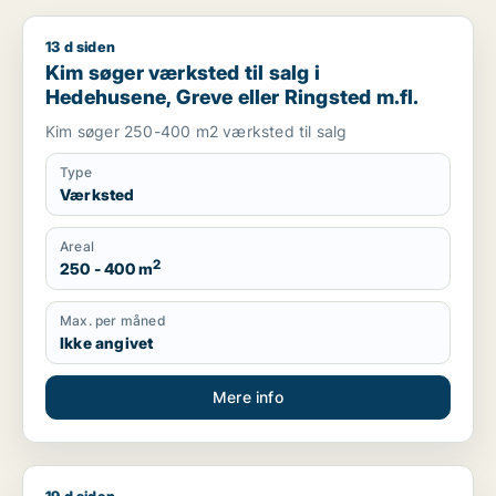
13 d siden
Kim søger værksted til salg i Hedehusene, Greve eller Ringst
Kim søger værksted til salg i
Hedehusene, Greve eller Ringsted m.fl.
Kim søger 250-400 m2 værksted til salg
Type
Værksted
Areal
2
250 - 400 m
Max. per måned
Ikke angivet
Mere info