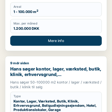
Areal
2
1 - 100.000 m
Max. per måned
1.200.000 DKK
Mere info
9 mdr siden
Hans søger kontor, lager, værksted, butik, klinik, erhvervsgr
Hans søger kontor, lager, værksted, butik,
klinik, erhvervsgrund,
boligudlejningsejendom, hotel,
Hans søger 50-100000 m2 kontor / lager / værksted /
produktionslokaler eller garage til salg i
butik / klinik til salg
Region Sjælland
Type
Kontor, Lager, Værksted, Butik, Klinik,
Erhvervsgrund, Boligudlejningsejendom, Hotel,
Produktionslokaler, Garage