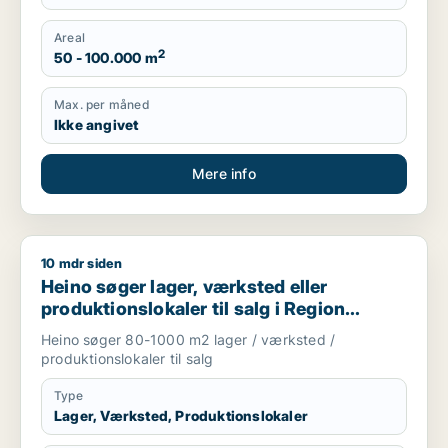
Areal
2
50 - 100.000 m
Max. per måned
Ikke angivet
Mere info
10 mdr siden
Heino søger lager, værksted eller produktionslokaler til salg
Heino søger lager, værksted eller
produktionslokaler til salg i Region
Sjælland
Heino søger 80-1000 m2 lager / værksted /
produktionslokaler til salg
Type
Lager, Værksted, Produktionslokaler