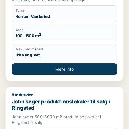
Type
Kontor, Værksted
Areal
2
100 - 500 m
Max. per måned
Ikke angivet
Mere info
5 mdr siden
John søger produktionslokaler til salg i Ringsted
John søger produktionslokaler til salg i
Ringsted
John søger 500-5000 m2 produktionslokaler i
Ringsted til salg