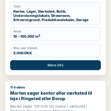
garage til leje i Region Sjælland eller
Nordsjælland
Type
Kontor, Lager, Værksted, Butik,
Undervisningslokale, Showroom,
Erhvervsgrund, Produktionslokaler, Garage
Areal
2
15 - 100.000 m
Max. per måned
2.000 DKK
Mere info
11 d siden
Morten søger kontor eller værksted til leje i Ringsted eller B
Morten søger kontor eller værksted til
leje i Ringsted eller Borup
Morten søger 100-500 m2 kontor / værksted i
Ringsted, Borup, Jystrup Midtsj til leje