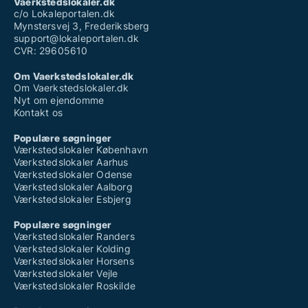
Vaerkstedslokaler.dk
c/o Lokaleportalen.dk
Mynstersvej 3, Frederiksberg
support@lokaleportalen.dk
CVR: 29605610
Om Vaerkstedslokaler.dk
Om Vaerkstedslokaler.dk
Nyt om ejendomme
Kontakt os
Populære søgninger
Værkstedslokaler København
Værkstedslokaler Aarhus
Værkstedslokaler Odense
Værkstedslokaler Aalborg
Værkstedslokaler Esbjerg
Populære søgninger
Værkstedslokaler Randers
Værkstedslokaler Kolding
Værkstedslokaler Horsens
Værkstedslokaler Vejle
Værkstedslokaler Roskilde