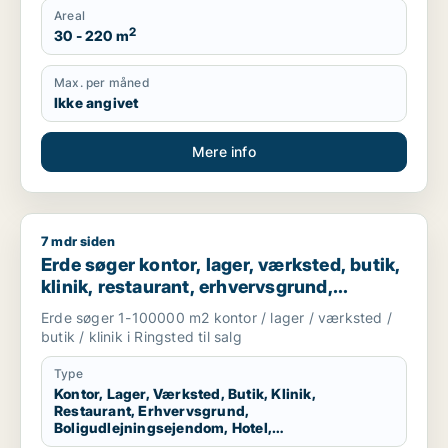
Areal
2
30 - 220 m
Max. per måned
Ikke angivet
Mere info
7 mdr siden
Erde søger kontor, lager, værksted, butik, klinik, restaurant,
Erde søger kontor, lager, værksted, butik,
klinik, restaurant, erhvervsgrund,
boligudlejningsejendom, hotel,
Erde søger 1-100000 m2 kontor / lager / værksted /
produktionslokaler eller garage til salg i
butik / klinik i Ringsted til salg
Ringsted
Type
Kontor, Lager, Værksted, Butik, Klinik,
Restaurant, Erhvervsgrund,
Boligudlejningsejendom, Hotel,
Produktionslokaler, Garage