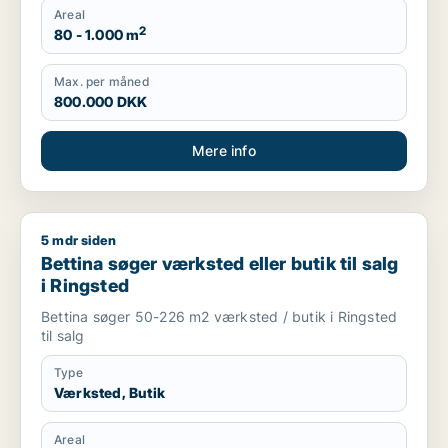
Areal
2
80 - 1.000 m
Max. per måned
800.000 DKK
Mere info
5 mdr siden
Bettina søger værksted eller butik til salg i Ringsted
Bettina søger værksted eller butik til salg
i Ringsted
Bettina søger 50-226 m2 værksted / butik i Ringsted
til salg
Type
Værksted, Butik
Areal