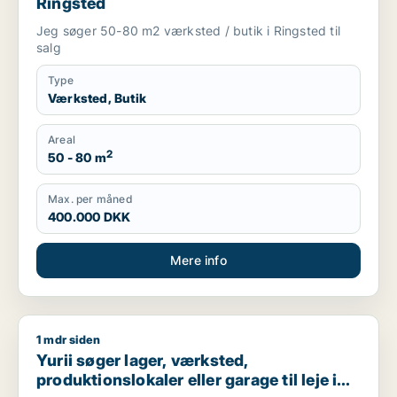
Ringsted
Jeg søger 50-80 m2 værksted / butik i Ringsted til
salg
Type
Værksted, Butik
Areal
2
50 - 80 m
Max. per måned
400.000 DKK
Mere info
1 mdr siden
Yurii søger lager, værksted, produktionslokaler eller garage ti
Yurii søger lager, værksted,
produktionslokaler eller garage til leje i