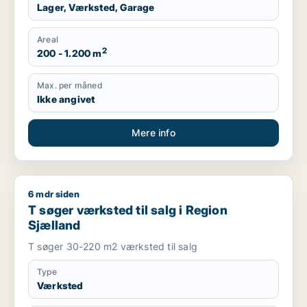
Lager, Værksted, Garage
Areal
2
200 - 1.200 m
Max. per måned
Ikke angivet
Mere info
6 mdr siden
T søger værksted til salg i Region Sjælland
T søger værksted til salg i Region
Sjælland
T søger 30-220 m2 værksted til salg
Type
Værksted