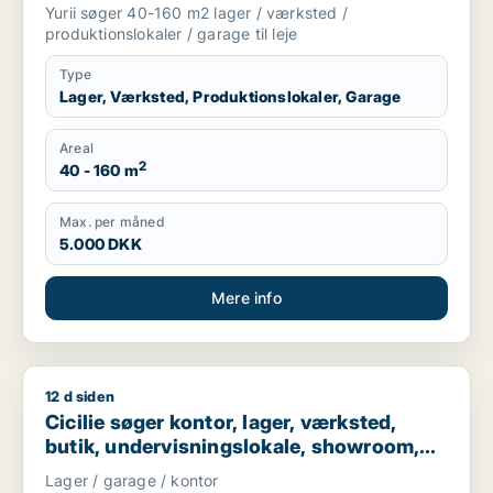
Region Sjælland
Yurii søger 40-160 m2 lager / værksted /
produktionslokaler / garage til leje
Type
Lager, Værksted, Produktionslokaler, Garage
Areal
2
40 - 160 m
Max. per måned
5.000 DKK
Mere info
12 d siden
Cicilie søger kontor, lager, værksted, butik, undervisningslo
Cicilie søger kontor, lager, værksted,
butik, undervisningslokale, showroom,
erhvervsgrund, produktionslokaler eller
Lager / garage / kontor