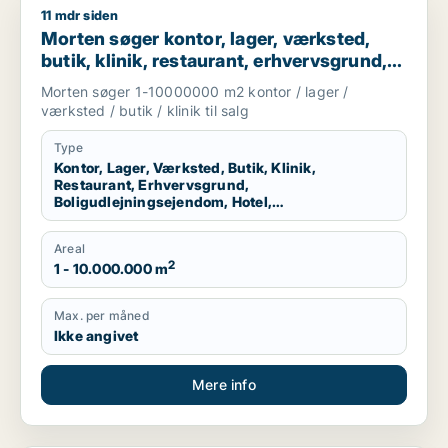
11 mdr siden
Morten søger kontor, lager, værksted, butik, klinik, restauran
Morten søger kontor, lager, værksted,
butik, klinik, restaurant, erhvervsgrund,
boligudlejningsejendom, hotel eller
Morten søger 1-10000000 m2 kontor / lager /
produktionslokaler til salg i Region
værksted / butik / klinik til salg
Nordjylland
Type
Kontor, Lager, Værksted, Butik, Klinik,
Restaurant, Erhvervsgrund,
Boligudlejningsejendom, Hotel,
Produktionslokaler
Areal
2
1 - 10.000.000 m
Max. per måned
Ikke angivet
Mere info