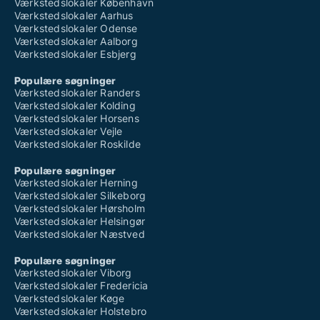
Værkstedslokaler København
Værkstedslokaler Aarhus
Værkstedslokaler Odense
Værkstedslokaler Aalborg
Værkstedslokaler Esbjerg
Populære søgninger
Værkstedslokaler Randers
Værkstedslokaler Kolding
Værkstedslokaler Horsens
Værkstedslokaler Vejle
Værkstedslokaler Roskilde
Populære søgninger
Værkstedslokaler Herning
Værkstedslokaler Silkeborg
Værkstedslokaler Hørsholm
Værkstedslokaler Helsingør
Værkstedslokaler Næstved
Populære søgninger
Værkstedslokaler Viborg
Værkstedslokaler Fredericia
Værkstedslokaler Køge
Værkstedslokaler Holstebro