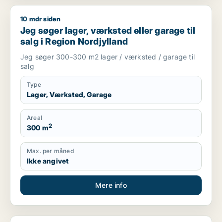
10 mdr siden
Jeg søger lager, værksted eller garage til salg i Region Nord
Jeg søger lager, værksted eller garage til
salg i Region Nordjylland
Jeg søger 300-300 m2 lager / værksted / garage til
salg
Type
Lager, Værksted, Garage
Areal
2
300 m
Max. per måned
Ikke angivet
Mere info