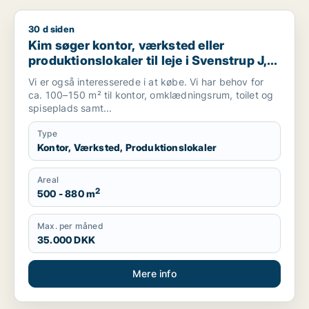
30 d siden
Kim søger kontor, værksted eller produktionslokaler til leje i 
Kim søger kontor, værksted eller
produktionslokaler til leje i Svenstrup J,
Nibe eller Gistrup m.fl.
Vi er også interesserede i at købe. Vi har behov for
ca. 100–150 m² til kontor, omklædningsrum, toilet og
spiseplads samt...
Type
Kontor, Værksted, Produktionslokaler
Areal
2
500 - 880 m
Max. per måned
35.000 DKK
Mere info