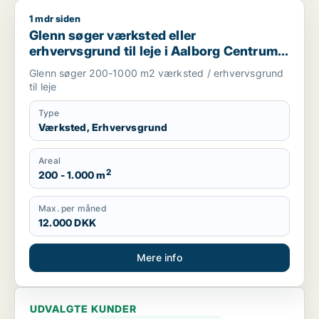
1 mdr siden
Glenn søger værksted eller erhvervsgrund til leje i Aalborg 
Glenn søger værksted eller
erhvervsgrund til leje i Aalborg Centrum,
Aalborg SV eller Aalborg SØ m.fl.
Glenn søger 200-1000 m2 værksted / erhvervsgrund
til leje
Type
Værksted, Erhvervsgrund
Areal
2
200 - 1.000 m
Max. per måned
12.000 DKK
Mere info
UDVALGTE KUNDER