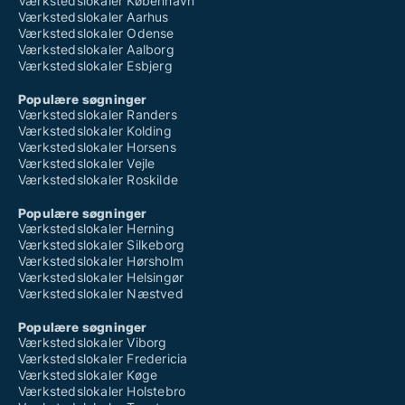
Værkstedslokaler København
Værkstedslokaler Aarhus
Værkstedslokaler Odense
Værkstedslokaler Aalborg
Værkstedslokaler Esbjerg
Populære søgninger
Værkstedslokaler Randers
Værkstedslokaler Kolding
Værkstedslokaler Horsens
Værkstedslokaler Vejle
Værkstedslokaler Roskilde
Populære søgninger
Værkstedslokaler Herning
Værkstedslokaler Silkeborg
Værkstedslokaler Hørsholm
Værkstedslokaler Helsingør
Værkstedslokaler Næstved
Populære søgninger
Værkstedslokaler Viborg
Værkstedslokaler Fredericia
Værkstedslokaler Køge
Værkstedslokaler Holstebro