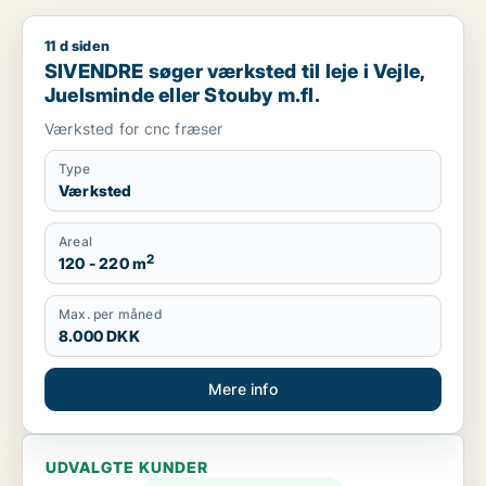
11 d siden
SIVENDRE søger værksted til leje i Vejle, Juelsminde eller St
SIVENDRE søger værksted til leje i Vejle,
Juelsminde eller Stouby m.fl.
Værksted for cnc fræser
Type
Værksted
Areal
2
120 - 220 m
Max. per måned
8.000 DKK
Mere info
UDVALGTE KUNDER