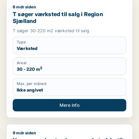
6 mdr siden
T søger værksted til salg i Region Sjælland
T søger værksted til salg i Region
Sjælland
T søger 30-220 m2 værksted til salg
Type
Værksted
Areal
2
30 - 220 m
Max. per måned
Ikke angivet
Mere info
9 mdr siden
Hans søger kontor, lager, værksted, butik, klinik, erhvervsgr