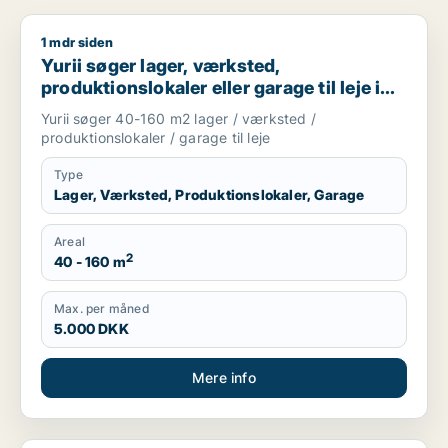
1 mdr siden
Yurii søger lager, værksted, produktionslokaler eller garage ti
Yurii søger lager, værksted,
produktionslokaler eller garage til leje i
Region Sjælland
Yurii søger 40-160 m2 lager / værksted /
produktionslokaler / garage til leje
Type
Lager, Værksted, Produktionslokaler, Garage
Areal
2
40 - 160 m
Max. per måned
5.000 DKK
Mere info