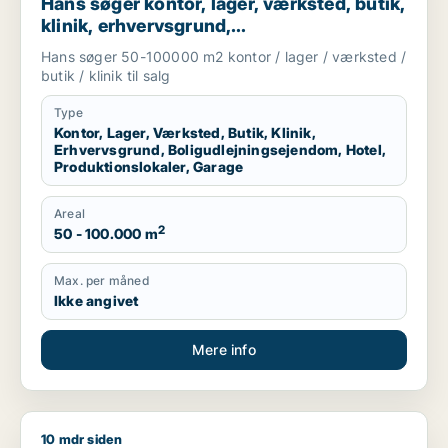
Hans søger kontor, lager, værksted, butik,
klinik, erhvervsgrund,
boligudlejningsejendom, hotel,
Hans søger 50-100000 m2 kontor / lager / værksted /
produktionslokaler eller garage til salg i
butik / klinik til salg
Region Sjælland
Type
Kontor, Lager, Værksted, Butik, Klinik,
Erhvervsgrund, Boligudlejningsejendom, Hotel,
Produktionslokaler, Garage
Areal
2
50 - 100.000 m
Max. per måned
Ikke angivet
Mere info
10 mdr siden
Heino søger lager, værksted eller produktionslokaler til salg