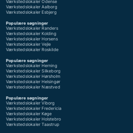
Værkstedslokaler Odense
Værkstedslokaler Aalborg
Værkstedslokaler Esbjerg
Populære søgninger
Værkstedslokaler Randers
Værkstedslokaler Kolding
Værkstedslokaler Horsens
Værkstedslokaler Vejle
Værkstedslokaler Roskilde
Populære søgninger
Værkstedslokaler Herning
Værkstedslokaler Silkeborg
Værkstedslokaler Hørsholm
Værkstedslokaler Helsingør
Værkstedslokaler Næstved
Populære søgninger
Værkstedslokaler Viborg
Værkstedslokaler Fredericia
Værkstedslokaler Køge
Værkstedslokaler Holstebro
Værkstedslokaler Taastrup