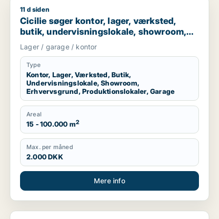
11 d siden
Cicilie søger kontor, lager, værksted, butik, undervisningslo
Cicilie søger kontor, lager, værksted,
butik, undervisningslokale, showroom,
erhvervsgrund, produktionslokaler eller
Lager / garage / kontor
garage til leje i Region Sjælland eller
Nordsjælland
Type
Kontor, Lager, Værksted, Butik,
Undervisningslokale, Showroom,
Erhvervsgrund, Produktionslokaler, Garage
Areal
2
15 - 100.000 m
Max. per måned
2.000 DKK
Mere info