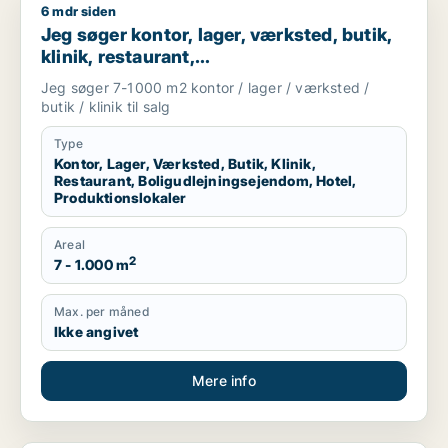
6 mdr siden
Jeg søger kontor, lager, værksted, butik, klinik, restaurant, 
Jeg søger kontor, lager, værksted, butik,
klinik, restaurant,
boligudlejningsejendom, hotel eller
Jeg søger 7-1000 m2 kontor / lager / værksted /
produktionslokaler til salg i Vordingborg,
butik / klinik til salg
Guldborgsund eller Lolland
Type
Kontor, Lager, Værksted, Butik, Klinik,
Restaurant, Boligudlejningsejendom, Hotel,
Produktionslokaler
Areal
2
7 - 1.000 m
Max. per måned
Ikke angivet
Mere info