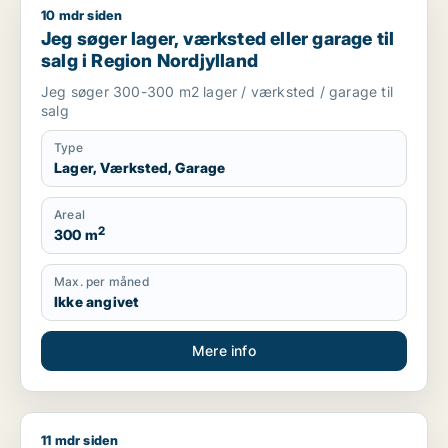
10 mdr siden
Jeg søger lager, værksted eller garage til salg i Region Nord
Jeg søger lager, værksted eller garage til
salg i Region Nordjylland
Jeg søger 300-300 m2 lager / værksted / garage til
salg
Type
Lager, Værksted, Garage
Areal
2
300 m
Max. per måned
Ikke angivet
Mere info
11 mdr siden
Morten søger kontor, lager, værksted, butik, klinik, restauran