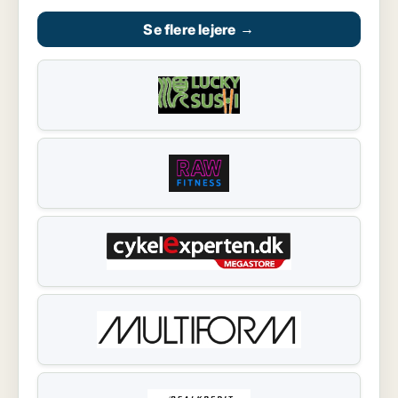
Se flere lejere
→