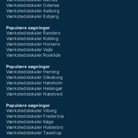
Værkstedslokaler Odense
Værkstedslokaler Aalborg
Værkstedslokaler Esbjerg
Populære søgninger
Værkstedslokaler Randers
Værkstedslokaler Kolding
Værkstedslokaler Horsens
Værkstedslokaler Vejle
Værkstedslokaler Roskilde
Populære søgninger
Værkstedslokaler Herning
Værkstedslokaler Silkeborg
Værkstedslokaler Hørsholm
Værkstedslokaler Helsingør
Værkstedslokaler Næstved
Populære søgninger
Værkstedslokaler Viborg
Værkstedslokaler Fredericia
Værkstedslokaler Køge
Værkstedslokaler Holstebro
Værkstedslokaler Taastrup