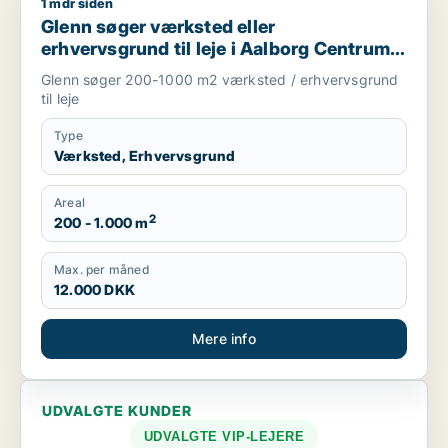
1 mdr siden
Glenn søger værksted eller erhvervsgrund til leje i Aalborg 
Glenn søger værksted eller
erhvervsgrund til leje i Aalborg Centrum,
Aalborg SV eller Aalborg SØ m.fl.
Glenn søger 200-1000 m2 værksted / erhvervsgrund
til leje
Type
Værksted, Erhvervsgrund
Areal
2
200 - 1.000 m
Max. per måned
12.000 DKK
Mere info
UDVALGTE KUNDER
UDVALGTE VIP-LEJERE