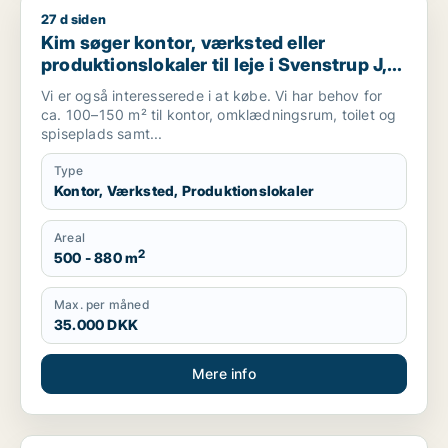
27 d siden
Kim søger kontor, værksted eller produktionslokaler til leje i 
Kim søger kontor, værksted eller
produktionslokaler til leje i Svenstrup J,
Nibe eller Gistrup m.fl.
Vi er også interesserede i at købe. Vi har behov for
ca. 100–150 m² til kontor, omklædningsrum, toilet og
spiseplads samt...
Type
Kontor, Værksted, Produktionslokaler
Areal
2
500 - 880 m
Max. per måned
35.000 DKK
Mere info