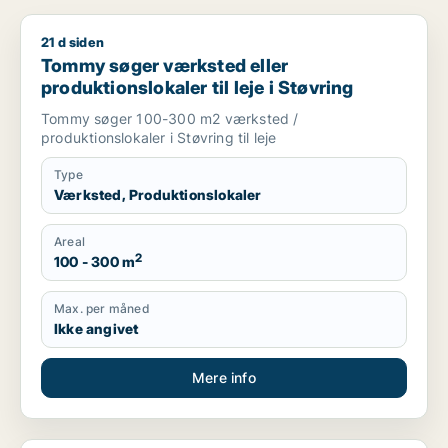
21 d siden
Tommy søger værksted eller produktionslokaler til leje i Støv
Tommy søger værksted eller
produktionslokaler til leje i Støvring
Tommy søger 100-300 m2 værksted /
produktionslokaler i Støvring til leje
Type
Værksted, Produktionslokaler
Areal
2
100 - 300 m
Max. per måned
Ikke angivet
Mere info