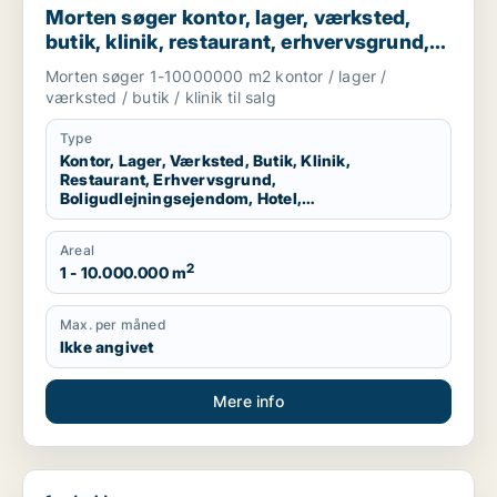
Morten søger kontor, lager, værksted,
butik, klinik, restaurant, erhvervsgrund,
boligudlejningsejendom, hotel eller
Morten søger 1-10000000 m2 kontor / lager /
produktionslokaler til salg i Region
værksted / butik / klinik til salg
Nordjylland
Type
Kontor, Lager, Værksted, Butik, Klinik,
Restaurant, Erhvervsgrund,
Boligudlejningsejendom, Hotel,
Produktionslokaler
Areal
2
1 - 10.000.000 m
Max. per måned
Ikke angivet
Mere info