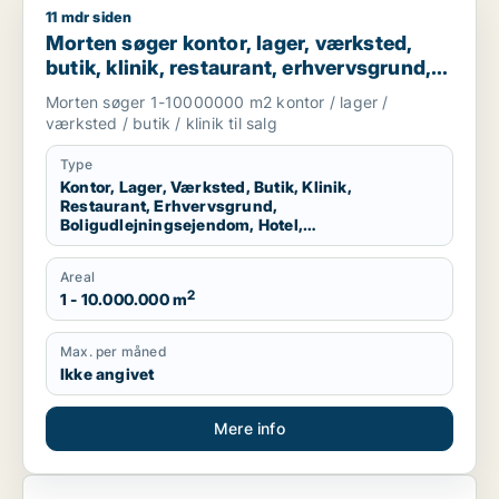
11 mdr siden
Morten søger kontor, lager, værksted, butik, klinik, restauran
Morten søger kontor, lager, værksted,
butik, klinik, restaurant, erhvervsgrund,
boligudlejningsejendom, hotel eller
Morten søger 1-10000000 m2 kontor / lager /
produktionslokaler til salg i Region
værksted / butik / klinik til salg
Nordjylland
Type
Kontor, Lager, Værksted, Butik, Klinik,
Restaurant, Erhvervsgrund,
Boligudlejningsejendom, Hotel,
Produktionslokaler
Areal
2
1 - 10.000.000 m
Max. per måned
Ikke angivet
Mere info