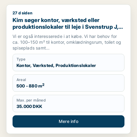
27 d siden
Kim søger kontor, værksted eller produktionslokaler til leje i 
Kim søger kontor, værksted eller
produktionslokaler til leje i Svenstrup J,
Nibe eller Gistrup m.fl.
Vi er også interesserede i at købe. Vi har behov for
ca. 100–150 m² til kontor, omklædningsrum, toilet og
spiseplads samt...
Type
Kontor, Værksted, Produktionslokaler
Areal
2
500 - 880 m
Max. per måned
35.000 DKK
Mere info