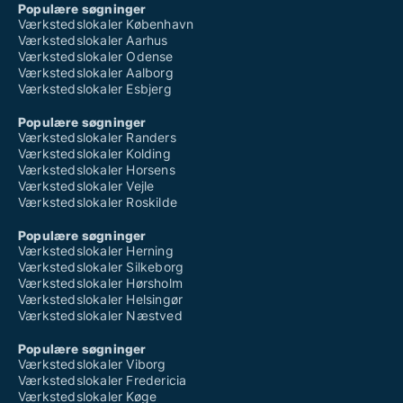
Populære søgninger
Værkstedslokaler København
Værkstedslokaler Aarhus
Værkstedslokaler Odense
Værkstedslokaler Aalborg
Værkstedslokaler Esbjerg
Populære søgninger
Værkstedslokaler Randers
Værkstedslokaler Kolding
Værkstedslokaler Horsens
Værkstedslokaler Vejle
Værkstedslokaler Roskilde
Populære søgninger
Værkstedslokaler Herning
Værkstedslokaler Silkeborg
Værkstedslokaler Hørsholm
Værkstedslokaler Helsingør
Værkstedslokaler Næstved
Populære søgninger
Værkstedslokaler Viborg
Værkstedslokaler Fredericia
Værkstedslokaler Køge