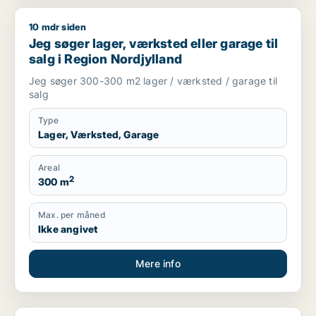
10 mdr siden
Jeg søger lager, værksted eller garage til salg i Region Nord
Jeg søger lager, værksted eller garage til
salg i Region Nordjylland
Jeg søger 300-300 m2 lager / værksted / garage til
salg
Type
Lager, Værksted, Garage
Areal
2
300 m
Max. per måned
Ikke angivet
Mere info