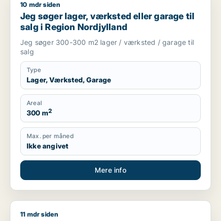
10 mdr siden
Jeg søger lager, værksted eller garage til salg i Region Nord
Jeg søger lager, værksted eller garage til
salg i Region Nordjylland
Jeg søger 300-300 m2 lager / værksted / garage til
salg
Type
Lager, Værksted, Garage
Areal
2
300 m
Max. per måned
Ikke angivet
Mere info
11 mdr siden
Morten søger kontor, lager, værksted, butik, klinik, restauran