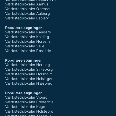
Værkstedslokaler Aarhus
Værkstedslokaler Odense
Værkstedslokaler Aalborg
Værkstedslokaler Esbjerg
Populære søgninger
Værkstedslokaler Randers
Værkstedslokaler Kolding
Værkstedslokaler Horsens
Værkstedslokaler Vejle
Værkstedslokaler Roskilde
Populære søgninger
Værkstedslokaler Herning
Værkstedslokaler Silkeborg
Værkstedslokaler Hørsholm
Værkstedslokaler Helsingør
Værkstedslokaler Næstved
Populære søgninger
Værkstedslokaler Viborg
Værkstedslokaler Fredericia
Værkstedslokaler Køge
Værkstedslokaler Holstebro
Værkstedslokaler Taastrup