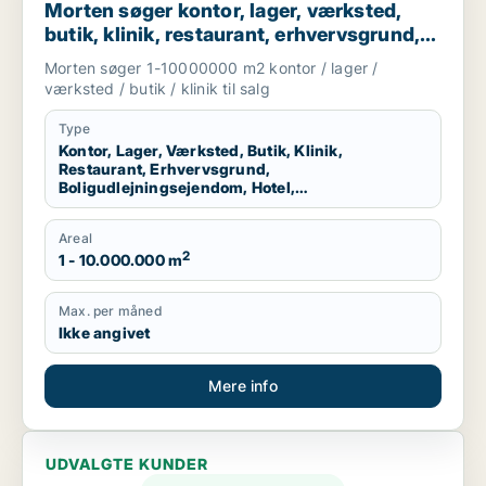
Morten søger kontor, lager, værksted,
butik, klinik, restaurant, erhvervsgrund,
boligudlejningsejendom, hotel eller
Morten søger 1-10000000 m2 kontor / lager /
produktionslokaler til salg i Region
værksted / butik / klinik til salg
Nordjylland
Type
Kontor, Lager, Værksted, Butik, Klinik,
Restaurant, Erhvervsgrund,
Boligudlejningsejendom, Hotel,
Produktionslokaler
Areal
2
1 - 10.000.000 m
Max. per måned
Ikke angivet
Mere info
UDVALGTE KUNDER