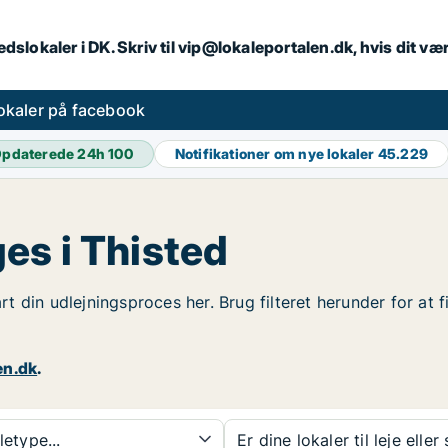
dslokaler i DK. Skriv til vip@lokaleportalen.dk, hvis dit 
okaler på facebook
pdaterede 24h
100
Notifikationer om nye lokaler
45.229
es i Thisted
tart din udlejningsproces her. Brug filteret herunder for a
en.dk
.
etype...
Er dine lokaler til leje eller