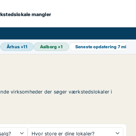
værkstedslokale mangler
Århus
+
11
Aalborg
+
1
Seneste opdatering
7 min si
t finde virksomheder der søger værkstedslokaler i
 salg?
Hvor store er dine lokaler?