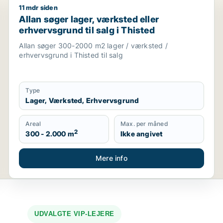
11 mdr siden
, restaurant, erhvervsgrund, boligudlejningsejendom, hotel 
Allan søger lager, værksted eller erhvervsgrund til sa
Allan søger lager, værksted eller
erhvervsgrund til salg i Thisted
Allan søger 300-2000 m2 lager / værksted /
erhvervsgrund i Thisted til salg
Type
Lager, Værksted, Erhvervsgrund
Areal
Max. per måned
2
300 - 2.000 m
Ikke angivet
Mere info
UDVALGTE VIP-LEJERE