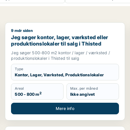
9 mdr siden
Jeg søger kontor, lager, værksted eller produktionslok
Jeg søger kontor, lager, værksted eller
produktionslokaler til salg i Thisted
Jeg søger 500-800 m2 kontor / lager / værksted /
produktionslokaler i Thisted til salg
Type
Kontor, Lager, Værksted, Produktionslokaler
Areal
Max. per måned
2
500 - 800 m
Ikke angivet
Mere info