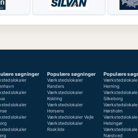
ulære søgninger
Populære søgninger
Populære søg
stedslokaler
Værkstedslokaler
Værkstedslokale
enhavn
Randers
Herning
stedslokaler
Værkstedslokaler
Værkstedslokale
hus
Kolding
Silkeborg
stedslokaler
Værkstedslokaler
Værkstedslokale
nse
Horsens
Hørsholm
stedslokaler
Værkstedslokaler Vejle
Værkstedslokale
org
Værkstedslokaler
Helsingør
stedslokaler
Roskilde
Værkstedslokale
erg
Næstved