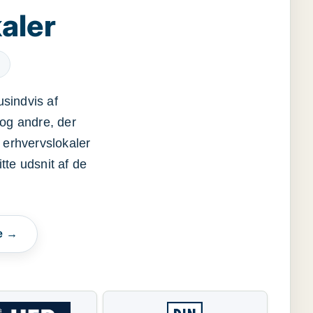
aler
usindvis af
og andre, der
 erhvervslokaler
itte udsnit af de
e →