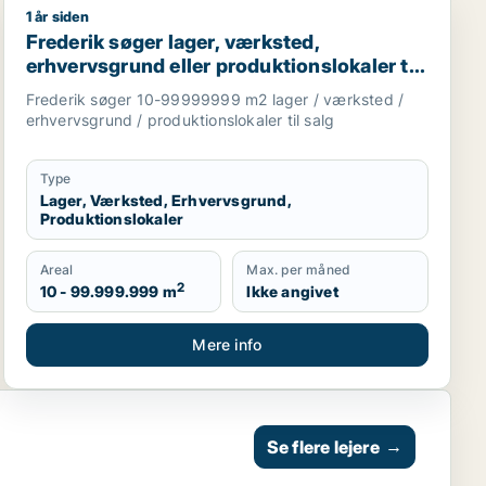
1 år siden
eller produktionslokaler til salg i Region Nordjylland
lg i Thisted
Frederik søger lager, værksted, erhvervsgrund eller prod
Frederik søger lager, værksted,
erhvervsgrund eller produktionslokaler til
salg i Holstebro, Thisted eller Skive m.fl.
Frederik søger 10-99999999 m2 lager / værksted /
erhvervsgrund / produktionslokaler til salg
Type
Lager, Værksted, Erhvervsgrund,
Produktionslokaler
Areal
Max. per måned
2
10 - 99.999.999 m
Ikke angivet
Mere info
Se flere lejere
→