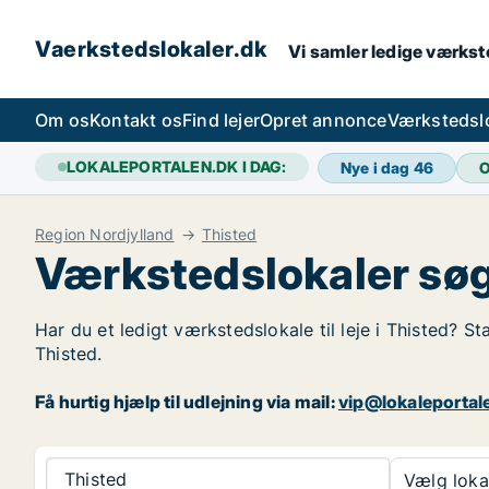
Vaerkstedslokaler.dk
Vi samler ledige værkste
Om os
Kontakt os
Find lejer
Opret annonce
Værkstedsl
LOKALEPORTALEN.DK I DAG:
Nye i dag
46
O
Region Nordjylland
Thisted
Værkstedslokaler søg
Har du et ledigt værkstedslokale til leje i Thisted? S
Thisted.
Få hurtig hjælp til udlejning via mail:
vip@lokaleportal
Thisted
Vælg lokal