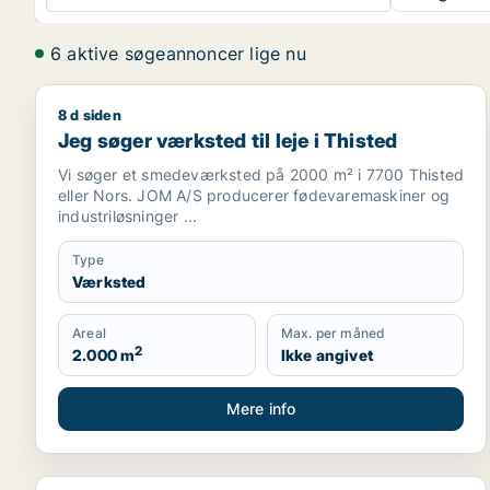
6 aktive søgeannoncer lige nu
8 d siden
Jeg søger værksted til leje i Thisted
Jeg søger værksted til leje i Thisted
Vi søger et smedeværksted på 2000 m² i 7700 Thisted
eller Nors. JOM A/S producerer fødevaremaskiner og
industriløsninger ...
Type
Værksted
Areal
Max. per måned
2
2.000 m
Ikke angivet
Mere info