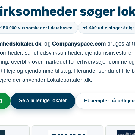
irksomheder søger lok
+150.000 virksomheder i databasen
+1.400 udlejninger årligt
mhedslokaler.dk
Companyspace.com
, og
bruges af t
ksomheder, sundhedsvirksomheder, ejendomsinvestorer 
ning, overblik over markedet for erhvervsejendomme og
il leje og ejendomme til salg. Herunder ser du et lille b
lejere der anvender Lokaleportalen.dk:
g
Se alle ledige lokaler
Eksempler på udlejer