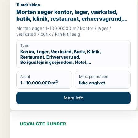
11 mdr siden
Morten søger kontor, lager, værksted, butik, klinik
Morten søger kontor, lager, værksted,
butik, klinik, restaurant, erhvervsgrund,
boligudlejningsejendom, hotel eller
Morten søger 1-10000000 m2 kontor / lager /
produktionslokaler til salg i Region
værksted / butik / klinik til salg
Nordjylland
Type
Kontor, Lager, Værksted, Butik, Klinik,
Restaurant, Erhvervsgrund,
Boligudlejningsejendom, Hotel,
Produktionslokaler
Areal
Max. per måned
2
1 - 10.000.000 m
Ikke angivet
Mere info
UDVALGTE KUNDER