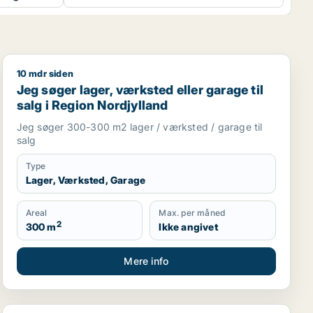
10 mdr siden
aler til salg i Thisted
Jeg søger lager, værksted eller garage til salg i Regio
Jeg søger lager, værksted eller garage til
salg i Region Nordjylland
Jeg søger 300-300 m2 lager / værksted / garage til
salg
Type
Lager, Værksted, Garage
Areal
Max. per måned
2
300 m
Ikke angivet
Mere info