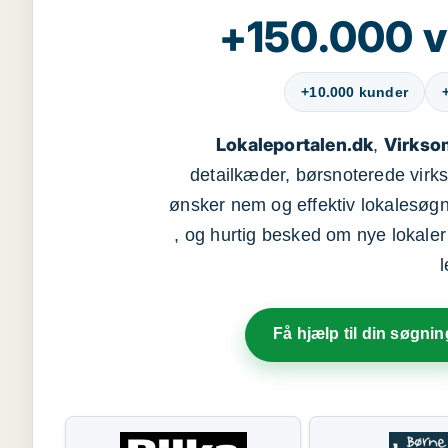
+150.000 v
+10.000 kunder
Lokaleportalen.dk
Virkso
,
detailkæder, børsnoterede vir
ønsker nem og effektiv lokalesøg
, og hurtig besked om nye lokaler t
Få hjælp til din søgnin