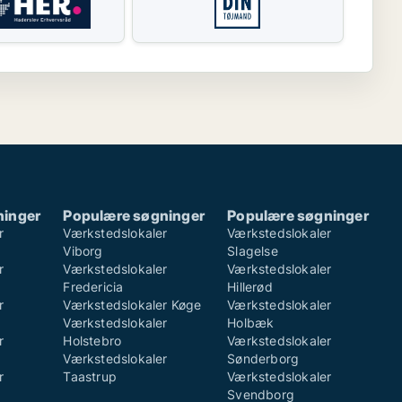
ninger
Populære søgninger
Populære søgninger
r
Værkstedslokaler
Værkstedslokaler
Viborg
Slagelse
r
Værkstedslokaler
Værkstedslokaler
Fredericia
Hillerød
r
Værkstedslokaler Køge
Værkstedslokaler
Værkstedslokaler
Holbæk
r
Holstebro
Værkstedslokaler
Værkstedslokaler
Sønderborg
r
Taastrup
Værkstedslokaler
Svendborg