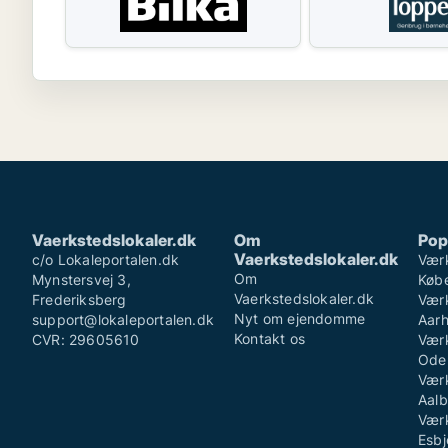
Vaerkstedslokaler.dk
Om
Pop
Vaerkstedslokaler.dk
c/o Lokaleportalen.dk
Værk
Om
Mynstersvej 3,
Køb
Vaerkstedslokaler.dk
Frederiksberg
Værk
Nyt om ejendomme
support@lokaleportalen.dk
Aar
Kontakt os
CVR: 29605610
Værk
Ode
Værk
Aalb
Værk
Esbj