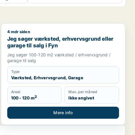
4 mdr siden
 salg i Fyn
Jeg søger værksted, erhvervsgrund eller garage til sal
Jeg søger værksted, erhvervsgrund eller
garage til salg i Fyn
Jeg søger 100-120 m2 værksted / erhvervsgrund /
garage til salg
Type
Værksted, Erhvervsgrund, Garage
Areal
Max. per måned
2
100 - 120 m
Ikke angivet
Mere info