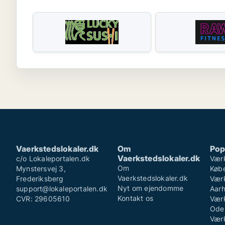
Vaerkstedslokaler.dk
Om
Pop
Vaerkstedslokaler.dk
c/o Lokaleportalen.dk
Værk
Om
Mynstersvej 3,
Køb
Vaerkstedslokaler.dk
Frederiksberg
Værk
Nyt om ejendomme
support@lokaleportalen.dk
Aar
Kontakt os
CVR: 29605610
Værk
Ode
Værk