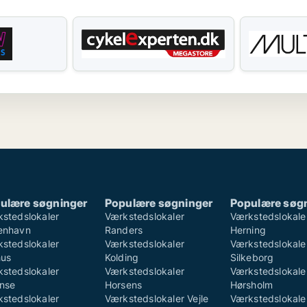
ulære søgninger
Populære søgninger
Populære søg
stedslokaler
Værkstedslokaler
Værkstedslokale
enhavn
Randers
Herning
stedslokaler
Værkstedslokaler
Værkstedslokale
hus
Kolding
Silkeborg
stedslokaler
Værkstedslokaler
Værkstedslokale
nse
Horsens
Hørsholm
stedslokaler
Værkstedslokaler Vejle
Værkstedslokale