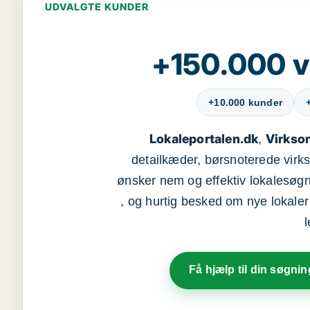
UDVALGTE KUNDER
+150.000 v
+10.000 kunder
Lokaleportalen.dk
Virkso
,
detailkæder, børsnoterede vir
ønsker nem og effektiv lokalesøg
, og hurtig besked om nye lokaler t
Få hjælp til din søgnin