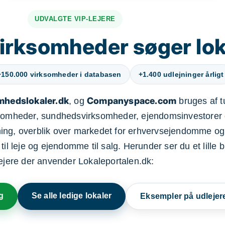
UDVALGTE VIP-LEJERE
irksomheder søger lok
+150.000 virksomheder i databasen
+1.400 udlejninger årligt
mhedslokaler.dk
Companyspace.com
, og
bruges af t
ksomheder, sundhedsvirksomheder, ejendomsinvestorer 
ning, overblik over markedet for erhvervsejendomme og
il leje og ejendomme til salg. Herunder ser du et lille b
lejere der anvender Lokaleportalen.dk:
g
Se alle ledige lokaler
Eksempler på udlejer