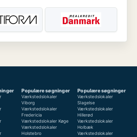
ninger
Populære søgninger
Populære søgninger
r
Værkstedslokaler
Værkstedslokaler
Viborg
Slagelse
r
Værkstedslokaler
Værkstedslokaler
Fredericia
Hillerød
r
Værkstedslokaler Køge
Værkstedslokaler
Værkstedslokaler
Holbæk
r
Holstebro
Værkstedslokaler