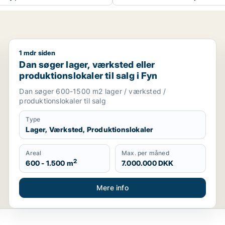
1 mdr siden
Dan søger lager, værksted eller produktionslokaler til
Dan søger lager, værksted eller
produktionslokaler til salg i Fyn
Dan søger 600-1500 m2 lager / værksted /
produktionslokaler til salg
Type
Lager, Værksted, Produktionslokaler
Areal
Max. per måned
2
600 - 1.500 m
7.000.000 DKK
Mere info