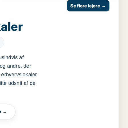
Se flere lejere
→
aler
usindvis af
og andre, der
 erhvervslokaler
itte udsnit af de
e →