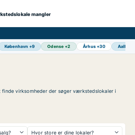
værkstedslokale mangler
København
+
9
Odense
+
2
Århus
+
30
Aalborg
 at finde virksomheder der søger værkstedslokaler i
 salg?
Hvor store er dine lokaler?