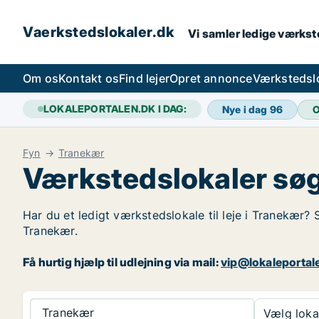
Vaerkstedslokaler.dk
Vi samler ledige værkste
Om os
Kontakt os
Find lejer
Opret annonce
Værkstedsl
LOKALEPORTALEN.DK I DAG:
Nye i dag
96
O
Fyn
Tranekær
Værkstedslokaler søg
Har du et ledigt værkstedslokale til leje i Tranekær? 
Tranekær.
Få hurtig hjælp til udlejning via mail:
vip@lokaleportal
Tranekær
Vælg lokal