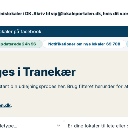
dslokaler i DK. Skriv til vip@lokaleportalen.dk, hvis dit 
okaler på facebook
pdaterede 24h
96
Notifikationer om nye lokaler
69.708
es i Tranekær
Start din udlejningsproces her. Brug filteret herunder for
en.dk
.
etype...
Er dine lokaler til leje eller