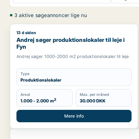
3 aktive søgeannoncer lige nu
13 d siden
Andrej søger produktionslokaler til leje i Fyn
Andrej søger produktionslokaler til leje i
Fyn
Andrej søger 1000-2000 m2 produktionslokaler til leje
Type
Produktionslokaler
Areal
Max. per måned
2
1.000 - 2.000 m
30.000 DKK
Mere info