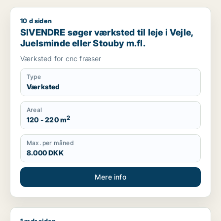
10 d siden
SIVENDRE søger værksted til leje i Vejle, Juelsminde eller St
SIVENDRE søger værksted til leje i Vejle,
Juelsminde eller Stouby m.fl.
Værksted for cnc fræser
Type
Værksted
Areal
2
120 - 220 m
Max. per måned
8.000 DKK
Mere info