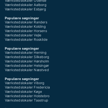
Værkstedslokaler Odense
Værkstedslokaler Aalborg
Værkstedslokaler Esbjerg
Populære søgninger
Værkstedslokaler Randers
Værkstedslokaler Kolding
Værkstedslokaler Horsens
Værkstedslokaler Vejle
Værkstedslokaler Roskilde
Populære søgninger
Værkstedslokaler Herning
Værkstedslokaler Silkeborg
Værkstedslokaler Hørsholm
Værkstedslokaler Helsingør
Værkstedslokaler Næstved
Populære søgninger
Værkstedslokaler Viborg
Værkstedslokaler Fredericia
Værkstedslokaler Køge
Værkstedslokaler Holstebro
Værkstedslokaler Taastrup