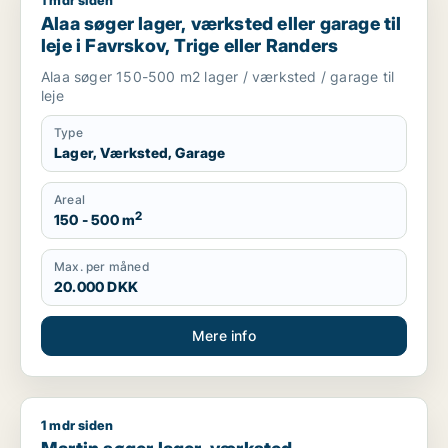
1 mdr siden
Alaa søger lager, værksted eller garage til leje i Favrskov, Tr
Alaa søger lager, værksted eller garage til
leje i Favrskov, Trige eller Randers
Alaa søger 150-500 m2 lager / værksted / garage til
leje
Type
Lager, Værksted, Garage
Areal
2
150 - 500 m
Max. per måned
20.000 DKK
Mere info
1 mdr siden
Martin søger lager, værksted, erhvervsgrund, produktionslokale