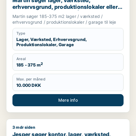
Martin søger lager, værksted,
erhvervsgrund, produktionslokaler eller
garage til leje i Århus N, Århus V eller
Martin søger 185-375 m2 lager / værksted /
Risskov m.fl.
erhvervsgrund / produktionslokaler / garage til leje
Type
Lager, Værksted, Erhvervsgrund,
Produktionslokaler, Garage
Areal
2
185 - 375 m
Max. per måned
10.000 DKK
Mere info
3 mdr siden
Jesper søger kontor, lager, værksted, erhvervsgrund eller prod
Jesper søger kontor, lager, værksted,