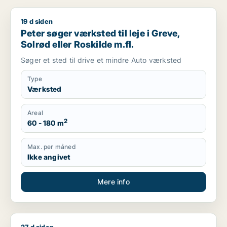
19 d siden
Peter søger værksted til leje i Greve, Solrød eller Roskilde m.f
Peter søger værksted til leje i Greve,
Solrød eller Roskilde m.fl.
Søger et sted til drive et mindre Auto værksted
Type
Værksted
Areal
2
60 - 180 m
Max. per måned
Ikke angivet
Mere info