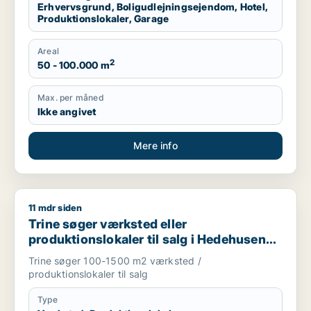
Erhvervsgrund, Boligudlejningsejendom, Hotel,
Produktionslokaler, Garage
Areal
2
50 - 100.000 m
Max. per måned
Ikke angivet
Mere info
11 mdr siden
Trine søger værksted eller produktionslokaler til salg i Hede
Trine søger værksted eller
produktionslokaler til salg i Hedehusene,
Greve eller Ølstykke m.fl.
Trine søger 100-1500 m2 værksted /
produktionslokaler til salg
Type