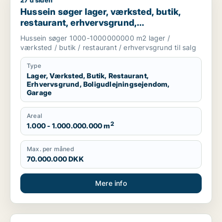
27 d siden
Hussein søger lager, værksted, butik, restaurant, erhvervsgru
Hussein søger lager, værksted, butik,
restaurant, erhvervsgrund,
boligudlejningsejendom eller garage til
Hussein søger 1000-1000000000 m2 lager /
salg i Greve, Solrød eller Roskilde m.fl.
værksted / butik / restaurant / erhvervsgrund til salg
Type
Lager, Værksted, Butik, Restaurant,
Erhvervsgrund, Boligudlejningsejendom,
Garage
Areal
2
1.000 - 1.000.000.000 m
Max. per måned
70.000.000 DKK
Mere info