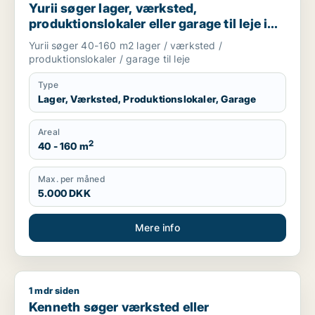
Yurii søger lager, værksted,
produktionslokaler eller garage til leje i
Region Sjælland
Yurii søger 40-160 m2 lager / værksted /
produktionslokaler / garage til leje
Type
Lager, Værksted, Produktionslokaler, Garage
Areal
2
40 - 160 m
Max. per måned
5.000 DKK
Mere info
1 mdr siden
Kenneth søger værksted eller produktionslokaler til leje i He
Kenneth søger værksted eller