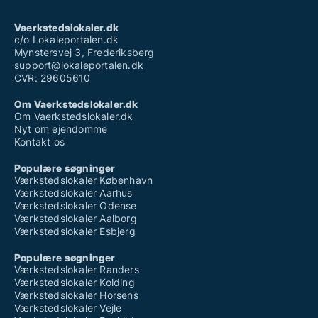
Vaerkstedslokaler.dk
c/o Lokaleportalen.dk
Mynstersvej 3, Frederiksberg
support@lokaleportalen.dk
CVR: 29605610
Om Vaerkstedslokaler.dk
Om Vaerkstedslokaler.dk
Nyt om ejendomme
Kontakt os
Populære søgninger
Værkstedslokaler København
Værkstedslokaler Aarhus
Værkstedslokaler Odense
Værkstedslokaler Aalborg
Værkstedslokaler Esbjerg
Populære søgninger
Værkstedslokaler Randers
Værkstedslokaler Kolding
Værkstedslokaler Horsens
Værkstedslokaler Vejle