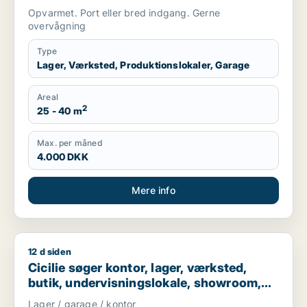
Høje Taastrup, Roskilde eller Tune
Opvarmet. Port eller bred indgang. Gerne
overvågning
Type
Lager, Værksted, Produktionslokaler, Garage
Areal
2
25 - 40 m
Max. per måned
4.000 DKK
Mere info
12 d siden
Cicilie søger kontor, lager, værksted, butik, undervisningslo
Cicilie søger kontor, lager, værksted,
butik, undervisningslokale, showroom,
erhvervsgrund, produktionslokaler eller
Lager / garage / kontor