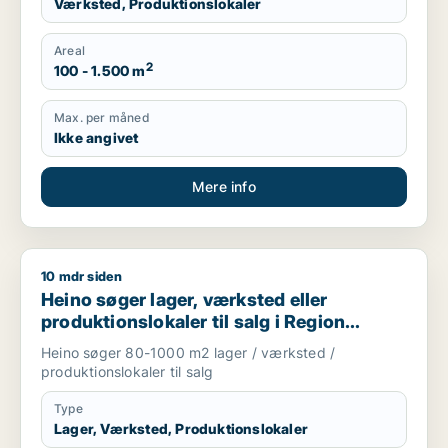
Værksted, Produktionslokaler
Areal
2
100 - 1.500 m
Max. per måned
Ikke angivet
Mere info
10 mdr siden
Heino søger lager, værksted eller produktionslokaler til salg
Heino søger lager, værksted eller
produktionslokaler til salg i Region
Sjælland
Heino søger 80-1000 m2 lager / værksted /
produktionslokaler til salg
Type
Lager, Værksted, Produktionslokaler