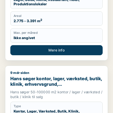
Produktionslokaler
Areal
2
2.775 - 3.391 m
Max. per måned
Ikke angivet
Mere info
9 mdr siden
Hans søger kontor, lager, værksted, butik, klinik, erhvervsgr
Hans søger kontor, lager, værksted, butik,
klinik, erhvervsgrund,
boligudlejningsejendom, hotel,
Hans søger 50-100000 m2 kontor / lager / værksted /
produktionslokaler eller garage til salg i
butik / klinik til salg
Region Sjælland
Type
Kontor, Lager, Værksted, Butik, Klinik,