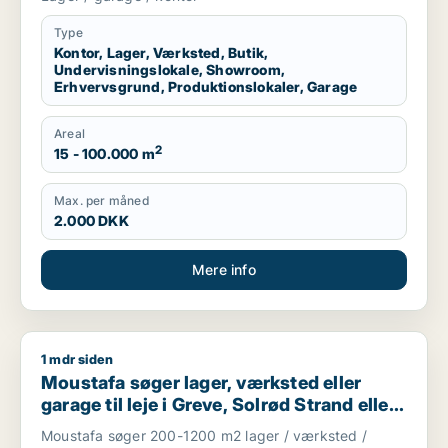
garage til leje i Region Sjælland eller
Nordsjælland
Type
Kontor, Lager, Værksted, Butik,
Undervisningslokale, Showroom,
Erhvervsgrund, Produktionslokaler, Garage
Areal
2
15 - 100.000 m
Max. per måned
2.000 DKK
Mere info
1 mdr siden
Moustafa søger lager, værksted eller garage til leje i Greve, 
Moustafa søger lager, værksted eller
garage til leje i Greve, Solrød Strand eller
Roskilde m.fl.
Moustafa søger 200-1200 m2 lager / værksted /