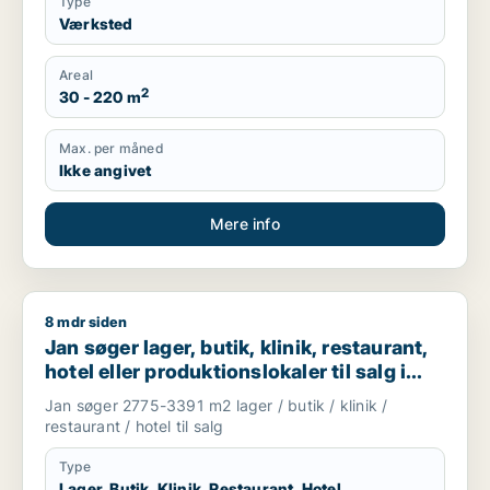
Type
Værksted
Areal
2
30 - 220 m
Max. per måned
Ikke angivet
Mere info
8 mdr siden
Jan søger lager, butik, klinik, restaurant, hotel eller produktio
Jan søger lager, butik, klinik, restaurant,
hotel eller produktionslokaler til salg i
Høje Taastrup, Ishøj eller Greve m.fl.
Jan søger 2775-3391 m2 lager / butik / klinik /
restaurant / hotel til salg
Type
Lager, Butik, Klinik, Restaurant, Hotel,