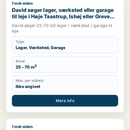
1 mdr siden
David søger lager, værksted eller garage til leje i Høje Taastr
David søger lager, værksted eller garage
til leje i Høje Taastrup, Ishøj eller Greve
m.fl.
David søger 25-70 m2 lager / værksted / garage til
leje
Type
Lager, Værksted, Garage
Areal
2
25 - 70 m
Max. per måned
Ikke angivet
Mere info
1 mdr siden
Yurii søger lager, værksted, produktionslokaler eller garage ti