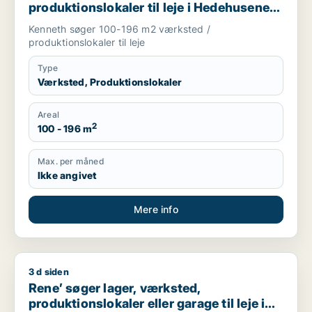
produktionslokaler til leje i Hedehusene,
Greve eller Ølstykke m.fl.
Kenneth søger 100-196 m2 værksted /
produktionslokaler til leje
Type
Værksted, Produktionslokaler
Areal
2
100 - 196 m
Max. per måned
Ikke angivet
Mere info
3 d siden
Rene’ søger lager, værksted, produktionslokaler eller garage t
Rene’ søger lager, værksted,
produktionslokaler eller garage til leje i