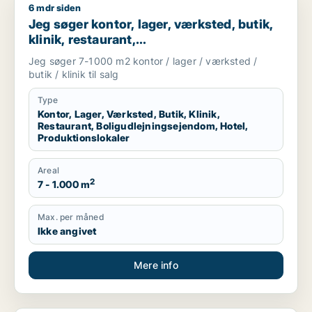
6 mdr siden
Jeg søger kontor, lager, værksted, butik, klinik, restaurant, 
Jeg søger kontor, lager, værksted, butik,
klinik, restaurant,
boligudlejningsejendom, hotel eller
Jeg søger 7-1000 m2 kontor / lager / værksted /
produktionslokaler til salg i Vordingborg,
butik / klinik til salg
Guldborgsund eller Lolland
Type
Kontor, Lager, Værksted, Butik, Klinik,
Restaurant, Boligudlejningsejendom, Hotel,
Produktionslokaler
Areal
2
7 - 1.000 m
Max. per måned
Ikke angivet
Mere info