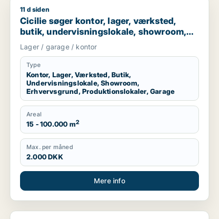
11 d siden
Cicilie søger kontor, lager, værksted, butik, undervisningslo
Cicilie søger kontor, lager, værksted,
butik, undervisningslokale, showroom,
erhvervsgrund, produktionslokaler eller
Lager / garage / kontor
garage til leje i Region Sjælland eller
Nordsjælland
Type
Kontor, Lager, Værksted, Butik,
Undervisningslokale, Showroom,
Erhvervsgrund, Produktionslokaler, Garage
Areal
2
15 - 100.000 m
Max. per måned
2.000 DKK
Mere info