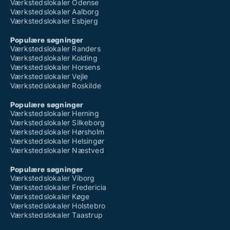
Værkstedslokaler Odense
Værkstedslokaler Aalborg
Værkstedslokaler Esbjerg
Populære søgninger
Værkstedslokaler Randers
Værkstedslokaler Kolding
Værkstedslokaler Horsens
Værkstedslokaler Vejle
Værkstedslokaler Roskilde
Populære søgninger
Værkstedslokaler Herning
Værkstedslokaler Silkeborg
Værkstedslokaler Hørsholm
Værkstedslokaler Helsingør
Værkstedslokaler Næstved
Populære søgninger
Værkstedslokaler Viborg
Værkstedslokaler Fredericia
Værkstedslokaler Køge
Værkstedslokaler Holstebro
Værkstedslokaler Taastrup