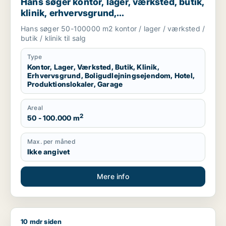
Hans søger kontor, lager, værksted, butik,
klinik, erhvervsgrund,
boligudlejningsejendom, hotel,
Hans søger 50-100000 m2 kontor / lager / værksted /
produktionslokaler eller garage til salg i
butik / klinik til salg
Region Sjælland
Type
Kontor, Lager, Værksted, Butik, Klinik,
Erhvervsgrund, Boligudlejningsejendom, Hotel,
Produktionslokaler, Garage
Areal
2
50 - 100.000 m
Max. per måned
Ikke angivet
Mere info
10 mdr siden
Heino søger lager, værksted eller produktionslokaler til salg