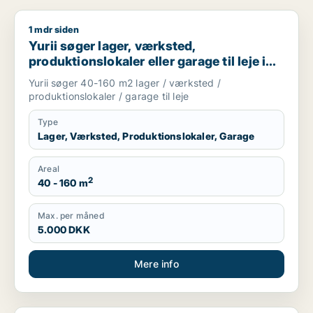
1 mdr siden
Yurii søger lager, værksted, produktionslokaler eller garage ti
Yurii søger lager, værksted,
produktionslokaler eller garage til leje i
Region Sjælland
Yurii søger 40-160 m2 lager / værksted /
produktionslokaler / garage til leje
Type
Lager, Værksted, Produktionslokaler, Garage
Areal
2
40 - 160 m
Max. per måned
5.000 DKK
Mere info