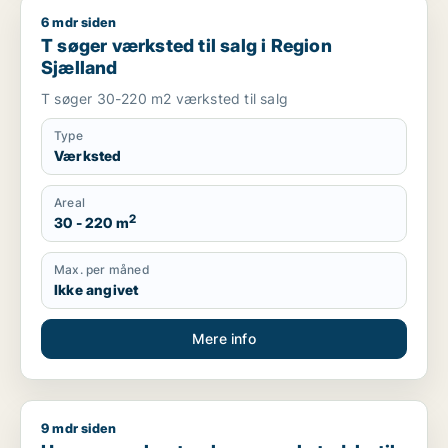
6 mdr siden
T søger værksted til salg i Region Sjælland
T søger værksted til salg i Region
Sjælland
T søger 30-220 m2 værksted til salg
Type
Værksted
Areal
2
30 - 220 m
Max. per måned
Ikke angivet
Mere info
9 mdr siden
Hans søger kontor, lager, værksted, butik, klinik, erhvervsgr