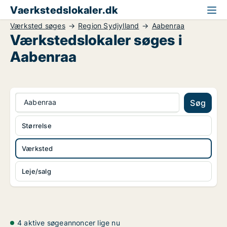
Vaerkstedslokaler.dk
Værksted søges
Region Sydjylland
Aabenraa
Værkstedslokaler søges i
Aabenraa
Aabenraa
Søg
Størrelse
Værksted
Leje/salg
4 aktive søgeannoncer lige nu