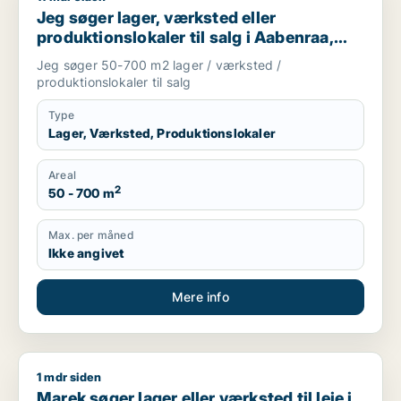
Jeg søger lager, værksted eller
produktionslokaler til salg i Aabenraa,
Rødekro eller Gråsten m.fl.
Jeg søger 50-700 m2 lager / værksted /
produktionslokaler til salg
Type
Lager, Værksted, Produktionslokaler
Areal
2
50 - 700 m
Max. per måned
Ikke angivet
Mere info
1 mdr siden
Marek søger lager eller værksted til leje i Aabenraa, Gråsten 
Marek søger lager eller værksted til leje i