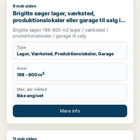
6 mdr siden
Brigitte søger lager, værksted, produktionslokaler eller garag
Brigitte søger lager, værksted,
produktionslokaler eller garage til salg i
Aabenraa, Gråsten eller Broager m.fl.
Brigitte søger 198-600 m2 lager / værksted /
produktionslokaler / garage til salg
Type
Lager, Værksted, Produktionslokaler, Garage
Areal
2
198 - 600 m
Max. per måned
Ikke angivet
Mere info
11 mdr siden
Jeg søger lager, værksted eller produktionslokaler til salg i 