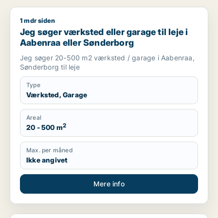
1 mdr siden
Jeg søger værksted eller garage til leje i Aabenraa eller Sø
Jeg søger værksted eller garage til leje i
Aabenraa eller Sønderborg
Jeg søger 20-500 m2 værksted / garage i Aabenraa,
Sønderborg til leje
Type
Værksted, Garage
Areal
2
20 - 500 m
Max. per måned
Ikke angivet
Mere info