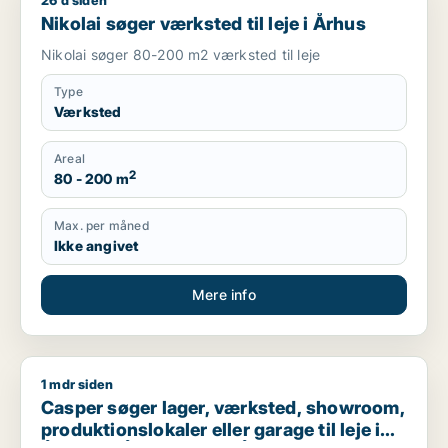
26 d siden
Nikolai søger værksted til leje i Århus
Nikolai søger værksted til leje i Århus
Nikolai søger 80-200 m2 værksted til leje
Type
Værksted
Areal
2
80 - 200 m
Max. per måned
Ikke angivet
Mere info
1 mdr siden
Casper søger lager, værksted, showroom, produktionslokaler el
Casper søger lager, værksted, showroom,
produktionslokaler eller garage til leje i