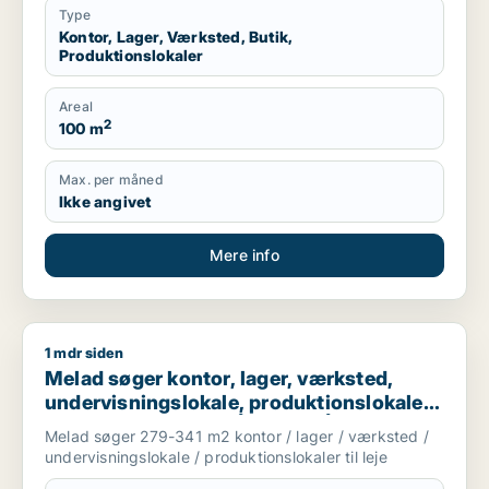
Type
Kontor, Lager, Værksted, Butik,
Produktionslokaler
Areal
2
100 m
Max. per måned
Ikke angivet
Mere info
1 mdr siden
Melad søger kontor, lager, værksted, undervisningslokale, prod
Melad søger kontor, lager, værksted,
undervisningslokale, produktionslokaler
eller garage til leje i Århus N, Århus V eller
Melad søger 279-341 m2 kontor / lager / værksted /
Brabrand m.fl.
undervisningslokale / produktionslokaler til leje