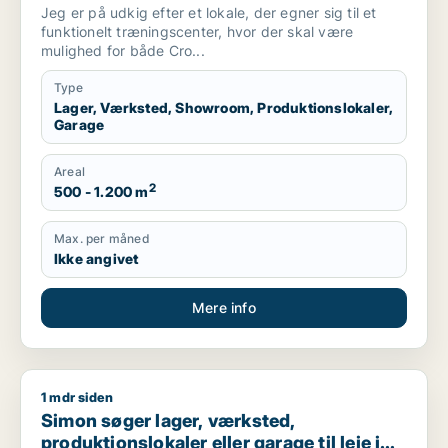
Århus C, Århus N eller Århus V m.fl.
Jeg er på udkig efter et lokale, der egner sig til et
funktionelt træningscenter, hvor der skal være
mulighed for både Cro...
Type
Lager, Værksted, Showroom, Produktionslokaler,
Garage
Areal
2
500 - 1.200 m
Max. per måned
Ikke angivet
Mere info
1 mdr siden
Simon søger lager, værksted, produktionslokaler eller garage t
Simon søger lager, værksted,
produktionslokaler eller garage til leje i