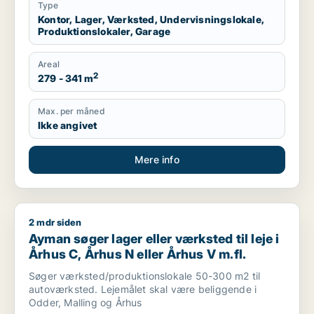
Type
Kontor, Lager, Værksted, Undervisningslokale,
Produktionslokaler, Garage
Areal
2
279 - 341 m
Max. per måned
Ikke angivet
Mere info
2 mdr siden
Ayman søger lager eller værksted til leje i Århus C, Århus N el
Ayman søger lager eller værksted til leje i
Århus C, Århus N eller Århus V m.fl.
Søger værksted/produktionslokale 50-300 m2 til
autoværksted. Lejemålet skal være beliggende i
Odder, Malling og Århus