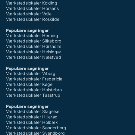
Værkstedslokaler Kolding
Værkstedslokaler Horsens
Værkstedslokaler Vejle
Værkstedslokaler Roskilde
Populære søgninger
Værkstedslokaler Herning
Værkstedslokaler Silkeborg
Værkstedslokaler Hørsholm
Værkstedslokaler Helsingør
Værkstedslokaler Næstved
Populære søgninger
Værkstedslokaler Viborg
Værkstedslokaler Fredericia
Værkstedslokaler Køge
Værkstedslokaler Holstebro
Værkstedslokaler Taastrup
Populære søgninger
Værkstedslokaler Slagelse
Værkstedslokaler Hillerød
Værkstedslokaler Holbæk
Værkstedslokaler Sønderborg
Værkstedslokaler Svendborg