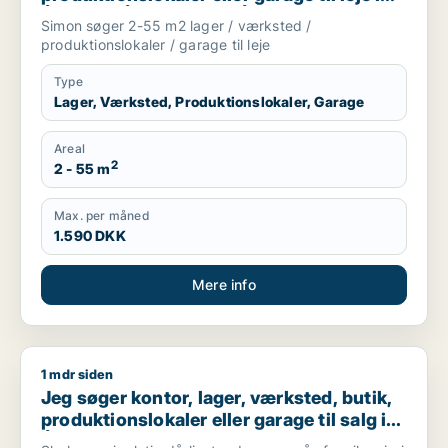
Århus C, Århus N eller Århus V m.fl.
Simon søger 2-55 m2 lager / værksted /
produktionslokaler / garage til leje
Type
Lager, Værksted, Produktionslokaler, Garage
Areal
2
2 - 55 m
Max. per måned
1.590 DKK
Mere info
1 mdr siden
Jeg søger kontor, lager, værksted, butik, produktionslokaler e
Jeg søger kontor, lager, værksted, butik,
produktionslokaler eller garage til salg i
Århus