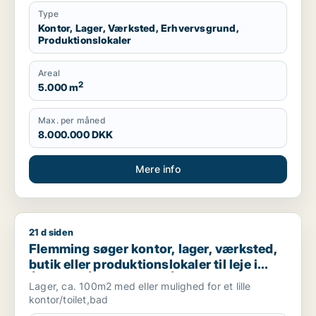
Type
Kontor, Lager, Værksted, Erhvervsgrund,
Produktionslokaler
Areal
2
5.000 m
Max. per måned
8.000.000 DKK
Mere info
21 d siden
Flemming søger kontor, lager, værksted, butik eller produktions
Flemming søger kontor, lager, værksted,
butik eller produktionslokaler til leje i
Århus N, Århus V eller Åbyhøj m.fl.
Lager, ca. 100m2 med eller mulighed for et lille
kontor/toilet,bad