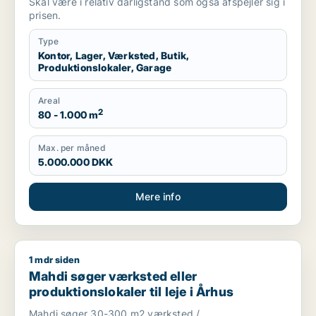
Skal være i relativ dårligstand som også afspejler sig i
prisen.
Type
Kontor, Lager, Værksted, Butik,
Produktionslokaler, Garage
Areal
2
80 - 1.000 m
Max. per måned
5.000.000 DKK
Mere info
1 mdr siden
Mahdi søger værksted eller produktionslokaler til leje i Århus
Mahdi søger værksted eller
produktionslokaler til leje i Århus
Mahdi søger 30-300 m2 værksted /