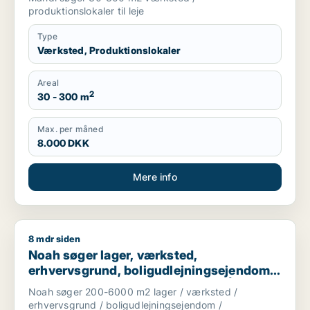
produktionslokaler til leje
Type
Værksted, Produktionslokaler
Areal
2
30 - 300 m
Max. per måned
8.000 DKK
Mere info
8 mdr siden
Noah søger lager, værksted, erhvervsgrund, boligudlejningsej
Noah søger lager, værksted,
erhvervsgrund, boligudlejningsejendom
eller produktionslokaler til salg i Århus
Noah søger 200-6000 m2 lager / værksted /
erhvervsgrund / boligudlejningsejendom /