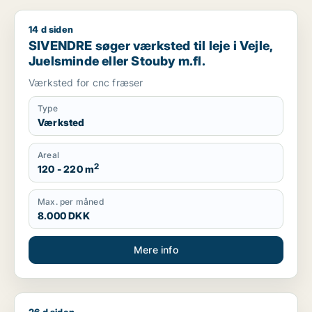
14 d siden
SIVENDRE søger værksted til leje i Vejle, Juelsminde eller St
SIVENDRE søger værksted til leje i Vejle,
Juelsminde eller Stouby m.fl.
Værksted for cnc fræser
Type
Værksted
Areal
2
120 - 220 m
Max. per måned
8.000 DKK
Mere info