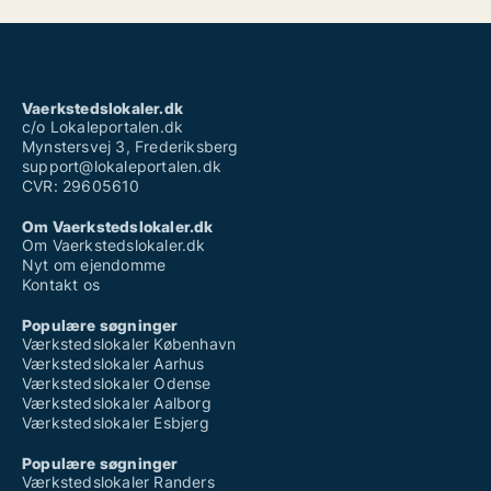
Vaerkstedslokaler.dk
c/o Lokaleportalen.dk
Mynstersvej 3, Frederiksberg
support@lokaleportalen.dk
CVR: 29605610
Om Vaerkstedslokaler.dk
Om Vaerkstedslokaler.dk
Nyt om ejendomme
Kontakt os
Populære søgninger
Værkstedslokaler København
Værkstedslokaler Aarhus
Værkstedslokaler Odense
Værkstedslokaler Aalborg
Værkstedslokaler Esbjerg
Populære søgninger
Værkstedslokaler Randers