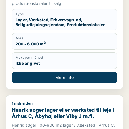
produktionslokaler til salg
Type
Lager, Værksted, Erhvervsgrund,
Boligudlejningsejendom, Produktionslokaler
Areal
2
200 - 6.000 m
Max. per måned
Ikke angivet
Mere info
1 mdr siden
Henrik søger lager eller værksted til leje i Århus C, Åbyhøj ell
Henrik søger lager eller værksted til leje i
Århus C, Åbyhøj eller Viby J m.fl.
Henrik søger 100-600 m2 lager / værksted i Århus C,