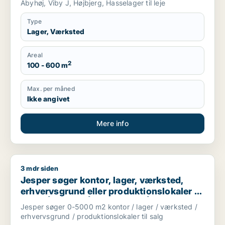
Åbyhøj, Viby J, Højbjerg, Hasselager til leje
Type
Lager, Værksted
Areal
2
100 - 600 m
Max. per måned
Ikke angivet
Mere info
3 mdr siden
Jesper søger kontor, lager, værksted, erhvervsgrund eller prod
Jesper søger kontor, lager, værksted,
erhvervsgrund eller produktionslokaler til
salg i Århus C, Århus N eller Århus V m.fl.
Jesper søger 0-5000 m2 kontor / lager / værksted /
erhvervsgrund / produktionslokaler til salg