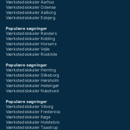
Værkstedslokaler Aarhus
Værkstedslokaler Odense
Værkstedslokaler Aalborg
Værkstedslokaler Esbjerg
Populære søgninger
Værkstedslokaler Randers
Værkstedslokaler Kolding
Værkstedslokaler Horsens
Værkstedslokaler Vejle
Værkstedslokaler Roskilde
Populære søgninger
Værkstedslokaler Herning
Værkstedslokaler Silkeborg
Værkstedslokaler Hørsholm
Værkstedslokaler Helsingør
Værkstedslokaler Næstved
Populære søgninger
Værkstedslokaler Viborg
Værkstedslokaler Fredericia
Værkstedslokaler Køge
Værkstedslokaler Holstebro
Værkstedslokaler Taastrup