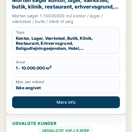
Morten søger kontor, lager, værksted,
butik, klinik, restaurant, erhvervsgrund,
boligudlejningsejendom, hotel eller
Morten søger 1-10000000 m2 kontor / lager /
produktionslokaler til salg i Region
værksted / butik / klinik til salg
Nordjylland
Type
Kontor, Lager, Værksted, Butik, Klinik,
Restaurant, Erhvervsgrund,
Boligudlejningsejendom, Hotel,
Produktionslokaler
Areal
2
1 - 10.000.000 m
Max. per måned
Ikke angivet
Mere info
UDVALGTE KUNDER
UDVALGTE VIP-LEJERE