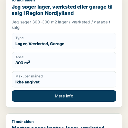
10 mdr siden
Jeg søger lager, værksted eller garage til salg i Region Nord
Jeg søger lager, værksted eller garage til
salg i Region Nordjylland
Jeg søger 300-300 m2 lager / værksted / garage til
salg
Type
Lager, Værksted, Garage
Areal
2
300 m
Max. per måned
Ikke angivet
Mere info
11 mdr siden
Morten søger kontor, lager, værksted, butik, klinik, restauran