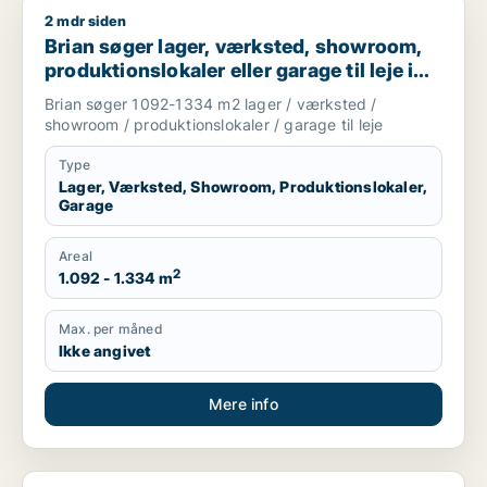
2 mdr siden
Brian søger lager, værksted, showroom, produktionslokaler el
Brian søger lager, værksted, showroom,
produktionslokaler eller garage til leje i
Odense C, Odense SØ eller Odense M
Brian søger 1092-1334 m2 lager / værksted /
m.fl.
showroom / produktionslokaler / garage til leje
Type
Lager, Værksted, Showroom, Produktionslokaler,
Garage
Areal
2
1.092 - 1.334 m
Max. per måned
Ikke angivet
Mere info