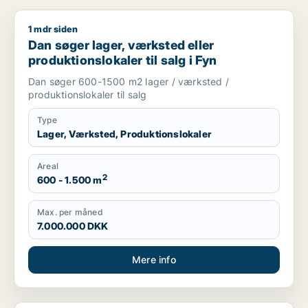
1 mdr siden
Dan søger lager, værksted eller produktionslokaler til salg i 
Dan søger lager, værksted eller
produktionslokaler til salg i Fyn
Dan søger 600-1500 m2 lager / værksted /
produktionslokaler til salg
Type
Lager, Værksted, Produktionslokaler
Areal
2
600 - 1.500 m
Max. per måned
7.000.000 DKK
Mere info