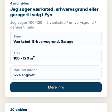
4 mdr siden
Jeg søger værksted, erhvervsgrund eller garage til salg i Fy
Jeg søger værksted, erhvervsgrund eller
garage til salg i Fyn
Jeg søger 100-120 m2 værksted / erhvervsgrund /
garage til salg
Type
Værksted, Erhvervsgrund, Garage
Areal
2
100 - 120 m
Max. per måned
Ikke angivet
Mere info
20 d siden
Jeg søger værksted eller garage til leje i Odense SØ, Odens