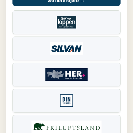
Se flere lejere
→