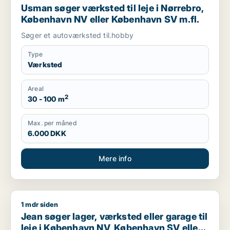
Usman søger værksted til leje i Nørrebro,
København NV eller København SV m.fl.
Søger et autoværksted til.hobby
Type
Værksted
Areal
2
30 - 100 m
Max. per måned
6.000 DKK
Mere info
1 mdr siden
Jean søger lager, værksted eller garage til leje i København
Jean søger lager, værksted eller garage til
leje i København NV, København SV eller