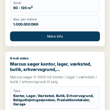
Areal
2
60 - 120 m
Max. per måned
1.000.000 DKK
Mere info
6 mdr siden
Marcus søger kontor, lager, værksted, butik, erhvervsgrund, 
Marcus søger kontor, lager, værksted,
butik, erhvervsgrund,
boligudlejningsejendom,
Marcus søger 0-1000 m2 kontor / lager / værksted /
produktionslokaler eller garage til salg i
butik / erhvervsgrund til salg
Storkøbenhavn
Type
Kontor, Lager, Værksted, Butik, Erhvervsgrund,
Boligudlejningsejendom, Produktionslokaler,
Garage