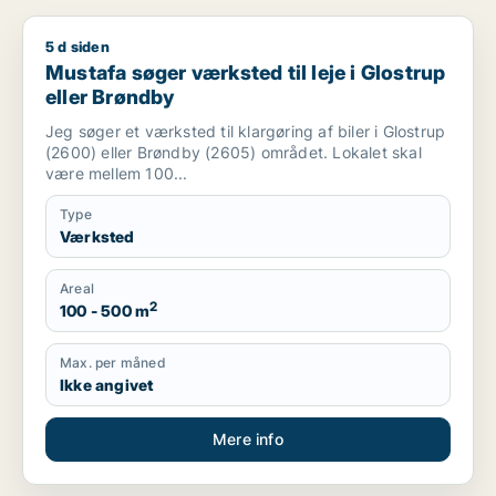
5 d siden
Mustafa søger værksted til leje i Glostrup eller Brøndby
Mustafa søger værksted til leje i Glostrup
eller Brøndby
Jeg søger et værksted til klargøring af biler i Glostrup
(2600) eller Brøndby (2605) området. Lokalet skal
være mellem 100...
Type
Værksted
Areal
2
100 - 500 m
Max. per måned
Ikke angivet
Mere info