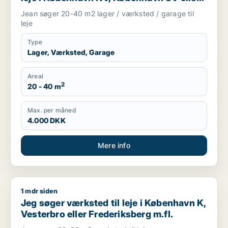
Valby m.fl.
Jean søger 20-40 m2 lager / værksted / garage til
leje
Type
Lager, Værksted, Garage
Areal
2
20 - 40 m
Max. per måned
4.000 DKK
Mere info
1 mdr siden
Jeg søger værksted til leje i København K, Vesterbro eller Fr
Jeg søger værksted til leje i København K,
Vesterbro eller Frederiksberg m.fl.