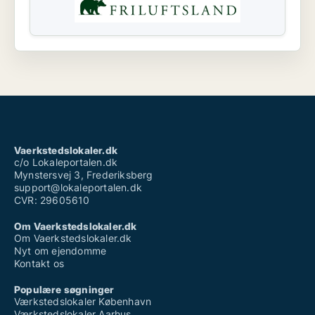
Vaerkstedslokaler.dk
c/o Lokaleportalen.dk
Mynstersvej 3, Frederiksberg
support@lokaleportalen.dk
CVR: 29605610
Om Vaerkstedslokaler.dk
Om Vaerkstedslokaler.dk
Nyt om ejendomme
Kontakt os
Populære søgninger
Værkstedslokaler København
Værkstedslokaler Aarhus