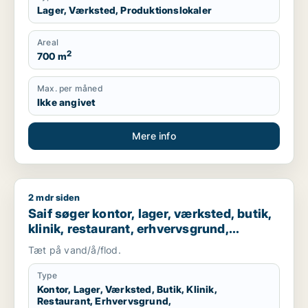
Lager, Værksted, Produktionslokaler
Areal
2
700 m
Max. per måned
Ikke angivet
Mere info
2 mdr siden
Saif søger kontor, lager, værksted, butik, klinik, restaurant
Saif søger kontor, lager, værksted, butik,
klinik, restaurant, erhvervsgrund,
boligudlejningsejendom, hotel,
Tæt på vand/å/flod.
produktionslokaler eller garage til salg i
Storkøbenhavn
Type
Kontor, Lager, Værksted, Butik, Klinik,
Restaurant, Erhvervsgrund,