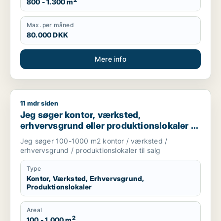
2
800 - 1.300 m
Max. per måned
80.000 DKK
Mere info
11 mdr siden
Jeg søger kontor, værksted, erhvervsgrund eller produktionsl
Jeg søger kontor, værksted,
erhvervsgrund eller produktionslokaler til
salg i Storkøbenhavn
Jeg søger 100-1000 m2 kontor / værksted /
erhvervsgrund / produktionslokaler til salg
Type
Kontor, Værksted, Erhvervsgrund,
Produktionslokaler
Areal
2
100 - 1.000 m