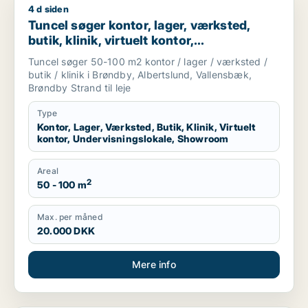
4 d siden
Tuncel søger kontor, lager, værksted, butik, klinik, virtuelt 
Tuncel søger kontor, lager, værksted,
butik, klinik, virtuelt kontor,
undervisningslokale eller showroom til
Tuncel søger 50-100 m2 kontor / lager / værksted /
leje i Brøndby, Albertslund eller
butik / klinik i Brøndby, Albertslund, Vallensbæk,
Vallensbæk
Brøndby Strand til leje
Type
Kontor, Lager, Værksted, Butik, Klinik, Virtuelt
kontor, Undervisningslokale, Showroom
Areal
2
50 - 100 m
Max. per måned
20.000 DKK
Mere info