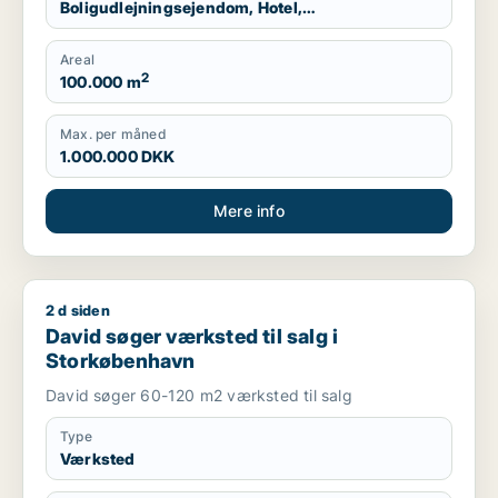
Boligudlejningsejendom, Hotel,
Produktionslokaler, Garage
Areal
2
100.000 m
Max. per måned
1.000.000 DKK
Mere info
2 d siden
David søger værksted til salg i Storkøbenhavn
David søger værksted til salg i
Storkøbenhavn
David søger 60-120 m2 værksted til salg
Type
Værksted