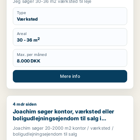
Jeg søger 30-36 m2 værksted til leje
Type
Værksted
Areal
2
30 - 36 m
Max. per måned
8.000 DKK
Mere info
4 mdr siden
Joachim søger kontor, værksted eller boligudlejningsejendom
Joachim søger kontor, værksted eller
boligudlejningsejendom til salg i
Storkøbenhavn
Joachim søger 20-2000 m2 kontor / værksted /
boligudlejningsejendom til salg