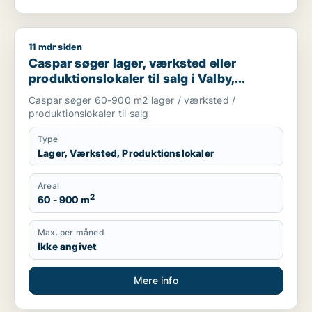
11 mdr siden
Caspar søger lager, værksted eller produktionslokaler til salg
Caspar søger lager, værksted eller
produktionslokaler til salg i Valby,
Glostrup eller Brøndby m.fl.
Caspar søger 60-900 m2 lager / værksted /
produktionslokaler til salg
Type
Lager, Værksted, Produktionslokaler
Areal
2
60 - 900 m
Max. per måned
Ikke angivet
Mere info