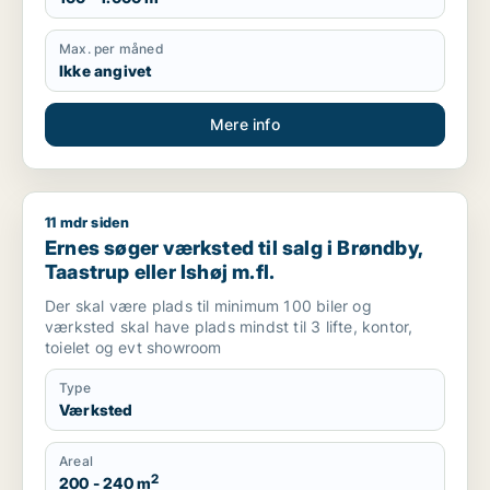
Max. per måned
Ikke angivet
Mere info
11 mdr siden
Ernes søger værksted til salg i Brøndby, Taastrup eller Ishøj 
Ernes søger værksted til salg i Brøndby,
Taastrup eller Ishøj m.fl.
Der skal være plads til minimum 100 biler og
værksted skal have plads mindst til 3 lifte, kontor,
toielet og evt showroom
Type
Værksted
Areal
2
200 - 240 m