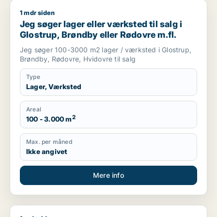
1 mdr siden
Jeg søger lager eller værksted til salg i Glostrup, Brøndby el
Jeg søger lager eller værksted til salg i
Glostrup, Brøndby eller Rødovre m.fl.
Jeg søger 100-3000 m2 lager / værksted i Glostrup,
Brøndby, Rødovre, Hvidovre til salg
Type
Lager, Værksted
Areal
2
100 - 3.000 m
Max. per måned
Ikke angivet
Mere info