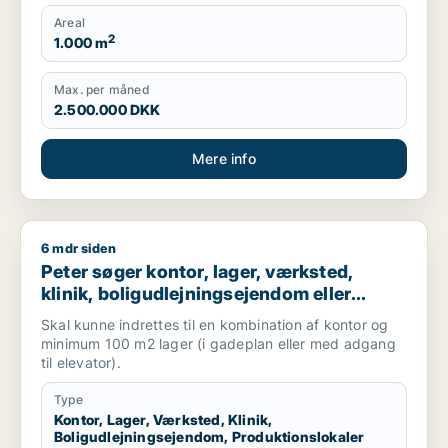
Areal
2
1.000 m
Max. per måned
2.500.000 DKK
Mere info
6 mdr siden
Peter søger kontor, lager, værksted, klinik, boligudlejningsej
Peter søger kontor, lager, værksted,
klinik, boligudlejningsejendom eller
produktionslokaler til salg i
Skal kunne indrettes til en kombination af kontor og
Frederiksberg, Østerbro eller Nordhavn
minimum 100 m2 lager (i gadeplan eller med adgang
m.fl.
til elevator).
Type
Kontor, Lager, Værksted, Klinik,
Boligudlejningsejendom, Produktionslokaler