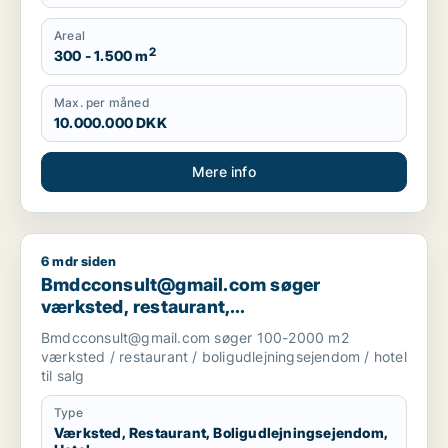
Areal
2
300 - 1.500 m
Max. per måned
10.000.000 DKK
Mere info
6 mdr siden
Bmdcconsult@gmail.com søger værksted, restaurant, boligudl
Bmdcconsult@gmail.com søger
værksted, restaurant,
boligudlejningsejendom eller hotel til salg
Bmdcconsult@gmail.com søger 100-2000 m2
i Storkøbenhavn
værksted / restaurant / boligudlejningsejendom / hotel
til salg
Type
Værksted, Restaurant, Boligudlejningsejendom,