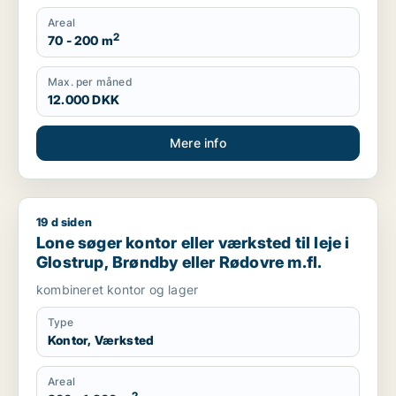
Areal
2
70 - 200 m
Max. per måned
12.000 DKK
Mere info
19 d siden
Lone søger kontor eller værksted til leje i Glostrup, Brøndby 
Lone søger kontor eller værksted til leje i
Glostrup, Brøndby eller Rødovre m.fl.
kombineret kontor og lager
Type
Kontor, Værksted
Areal