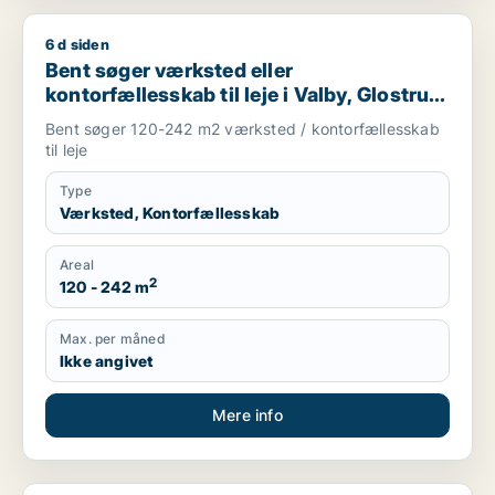
6 d siden
Bent søger værksted eller kontorfællesskab til leje i Valby, G
Bent søger værksted eller
kontorfællesskab til leje i Valby, Glostrup
eller Brøndby m.fl.
Bent søger 120-242 m2 værksted / kontorfællesskab
til leje
Type
Værksted, Kontorfællesskab
Areal
2
120 - 242 m
Max. per måned
Ikke angivet
Mere info