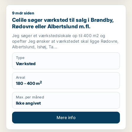
9 mdr siden
Celile søger værksted til salg i Brøndby, Rødovre eller Albert
Celile søger værksted til salg i Brøndby,
Rødovre eller Albertslund m.fl.
Jeg søger et værkstedslokale op til 400 m2 og
opefter Jeg ønsker at værkstedet skal ligge Rødovre,
Albertslund, Ishøj, Ta...
Type
Værksted
Areal
2
180 - 400 m
Max. per måned
Ikke angivet
Mere info