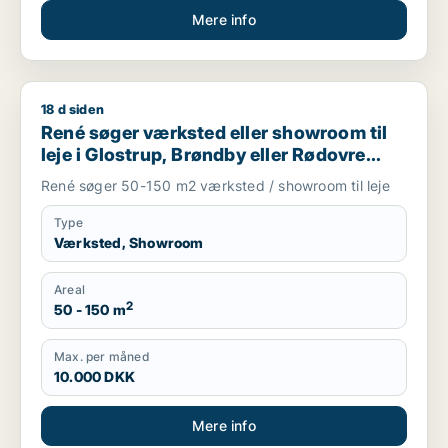
Mere info
18 d siden
René søger værksted eller showroom til leje i Glostrup, Brønd
René søger værksted eller showroom til
leje i Glostrup, Brøndby eller Rødovre
m.fl.
René søger 50-150 m2 værksted / showroom til leje
Type
Værksted, Showroom
Areal
2
50 - 150 m
Max. per måned
10.000 DKK
Mere info