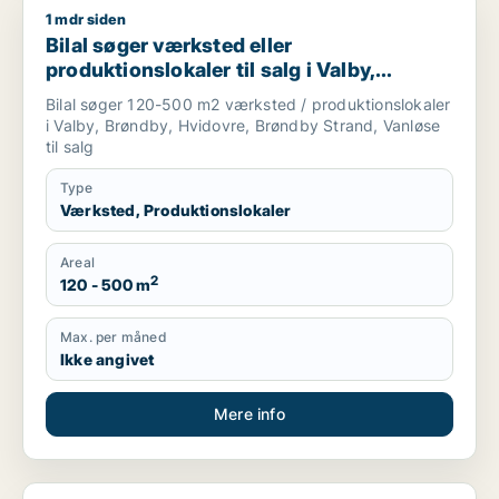
1 mdr siden
Bilal søger værksted eller produktionslokaler til salg i Valby,
Bilal søger værksted eller
produktionslokaler til salg i Valby,
Brøndby eller Hvidovre m.fl.
Bilal søger 120-500 m2 værksted / produktionslokaler
i Valby, Brøndby, Hvidovre, Brøndby Strand, Vanløse
til salg
Type
Værksted, Produktionslokaler
Areal
2
120 - 500 m
Max. per måned
Ikke angivet
Mere info