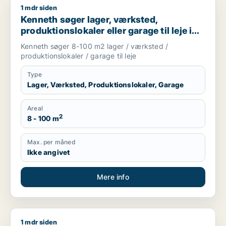
1 mdr siden
Kenneth søger lager, værksted, produktionslokaler eller garag
Kenneth søger lager, værksted,
produktionslokaler eller garage til leje i
Frederiksberg, København SV eller Valby
Kenneth søger 8-100 m2 lager / værksted /
m.fl.
produktionslokaler / garage til leje
Type
Lager, Værksted, Produktionslokaler, Garage
Areal
2
8 - 100 m
Max. per måned
Ikke angivet
Mere info
1 mdr siden
Usman søger værksted til leje i Nørrebro, København NV ell