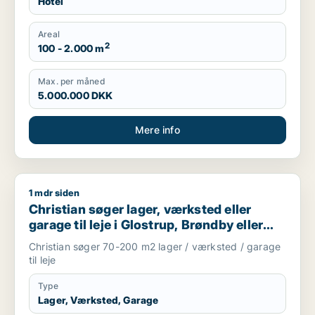
Hotel
Areal
2
100 - 2.000 m
Max. per måned
5.000.000 DKK
Mere info
1 mdr siden
Christian søger lager, værksted eller garage til leje i Glostru
Christian søger lager, værksted eller
garage til leje i Glostrup, Brøndby eller
Rødovre m.fl.
Christian søger 70-200 m2 lager / værksted / garage
til leje
Type
Lager, Værksted, Garage