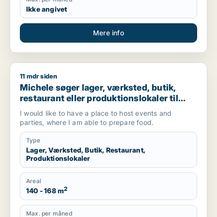
Ikke angivet
Mere info
11 mdr siden
Michele søger lager, værksted, butik, restaurant eller produkti
Michele søger lager, værksted, butik,
restaurant eller produktionslokaler til
salg i Valby, Glostrup eller Brøndby m.fl.
I would like to have a place to host events and
parties, where I am able to prepare food.
Type
Lager, Værksted, Butik, Restaurant,
Produktionslokaler
Areal
2
140 - 168 m
Max. per måned