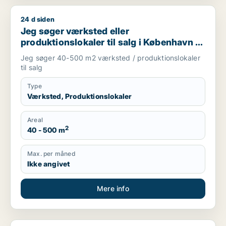
24 d siden
Jeg søger værksted eller produktionslokaler til salg i Københ
Jeg søger værksted eller
produktionslokaler til salg i København K,
Vesterbro eller Frederiksberg m.fl.
Jeg søger 40-500 m2 værksted / produktionslokaler
til salg
Type
Værksted, Produktionslokaler
Areal
2
40 - 500 m
Max. per måned
Ikke angivet
Mere info