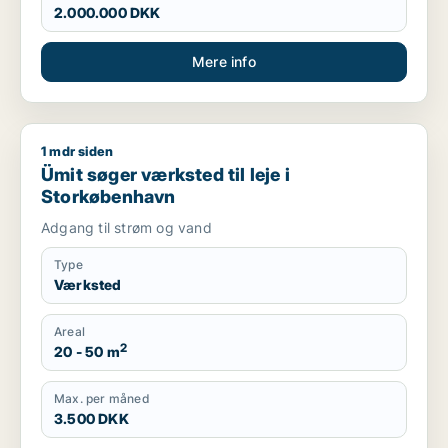
2.000.000 DKK
Mere info
1 mdr siden
Ümit søger værksted til leje i Storkøbenhavn
Ümit søger værksted til leje i
Storkøbenhavn
Adgang til strøm og vand
Type
Værksted
Areal
2
20 - 50 m
Max. per måned
3.500 DKK