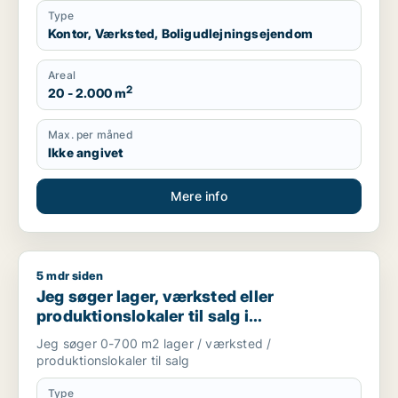
Type
Kontor, Værksted, Boligudlejningsejendom
Areal
2
20 - 2.000 m
Max. per måned
Ikke angivet
Mere info
5 mdr siden
Jeg søger lager, værksted eller produktionslokaler til salg 
Jeg søger lager, værksted eller
produktionslokaler til salg i
Storkøbenhavn
Jeg søger 0-700 m2 lager / værksted /
produktionslokaler til salg
Type