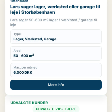
1 mdr siden
Lars søger lager, værksted eller garage til leje i Storkøbenh
Lars søger lager, værksted eller garage til
leje i Storkøbenhavn
Lars søger 50-600 m2 lager / værksted / garage til
leje
Type
Lager, Værksted, Garage
Areal
2
50 - 600 m
Max. per måned
6.000 DKK
Mere info
UDVALGTE KUNDER
UDVALGTE VIP-LEJERE