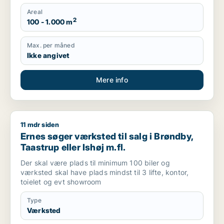
Areal
2
100 - 1.000 m
Max. per måned
Ikke angivet
Mere info
11 mdr siden
Ernes søger værksted til salg i Brøndby, Taastrup eller Ishøj 
Ernes søger værksted til salg i Brøndby,
Taastrup eller Ishøj m.fl.
Der skal være plads til minimum 100 biler og
værksted skal have plads mindst til 3 lifte, kontor,
toielet og evt showroom
Type
Værksted