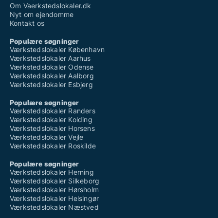
Om Vaerkstedslokaler.dk
Nyt om ejendomme
Kontakt os
Populære søgninger
Værkstedslokaler København
Værkstedslokaler Aarhus
Værkstedslokaler Odense
Værkstedslokaler Aalborg
Værkstedslokaler Esbjerg
Populære søgninger
Værkstedslokaler Randers
Værkstedslokaler Kolding
Værkstedslokaler Horsens
Værkstedslokaler Vejle
Værkstedslokaler Roskilde
Populære søgninger
Værkstedslokaler Herning
Værkstedslokaler Silkeborg
Værkstedslokaler Hørsholm
Værkstedslokaler Helsingør
Værkstedslokaler Næstved