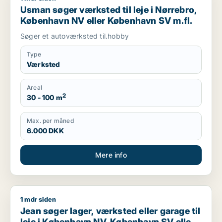
Usman søger værksted til leje i Nørrebro,
København NV eller København SV m.fl.
Søger et autoværksted til.hobby
Type
Værksted
Areal
2
30 - 100 m
Max. per måned
6.000 DKK
Mere info
1 mdr siden
Jean søger lager, værksted eller garage til leje i København
Jean søger lager, værksted eller garage til
leje i København NV, København SV eller