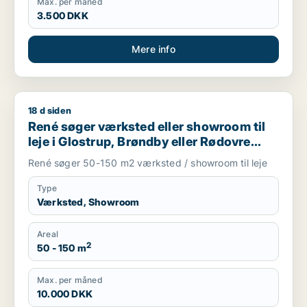
Max. per måned
3.500 DKK
Mere info
18 d siden
René søger værksted eller showroom til leje i Glostrup, Brønd
René søger værksted eller showroom til
leje i Glostrup, Brøndby eller Rødovre
m.fl.
René søger 50-150 m2 værksted / showroom til leje
Type
Værksted, Showroom
Areal
2
50 - 150 m
Max. per måned
10.000 DKK