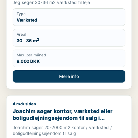
Jeg søger 30-36 m2 værksted til leje
Type
Værksted
Areal
2
30 - 36 m
Max. per måned
8.000 DKK
Mere info
4 mdr siden
Joachim søger kontor, værksted eller boligudlejningsejendom
Joachim søger kontor, værksted eller
boligudlejningsejendom til salg i
Storkøbenhavn
Joachim søger 20-2000 m2 kontor / værksted /
boligudlejningsejendom til salg