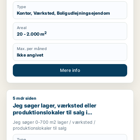
Type
Kontor, Værksted, Boligudlejningsejendom
Areal
2
20 - 2.000 m
Max. per måned
Ikke angivet
Mere info
5 mdr siden
Jeg søger lager, værksted eller produktionslokaler til salg 
Jeg søger lager, værksted eller
produktionslokaler til salg i
Storkøbenhavn
Jeg søger 0-700 m2 lager / værksted /
produktionslokaler til salg
Type