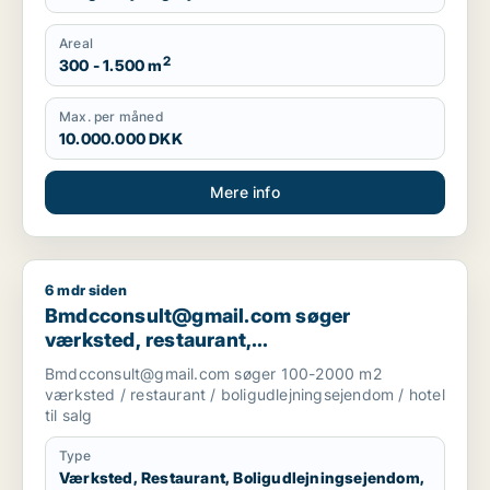
Areal
2
300 - 1.500 m
Max. per måned
10.000.000 DKK
Mere info
6 mdr siden
Bmdcconsult@gmail.com søger værksted, restaurant, boligudl
Bmdcconsult@gmail.com søger
værksted, restaurant,
boligudlejningsejendom eller hotel til salg
Bmdcconsult@gmail.com søger 100-2000 m2
i Storkøbenhavn
værksted / restaurant / boligudlejningsejendom / hotel
til salg
Type
Værksted, Restaurant, Boligudlejningsejendom,