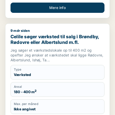
Mere info
9 mdr siden
Celile søger værksted til salg i Brøndby, Rødovre eller Albert
Celile søger værksted til salg i Brøndby,
Rødovre eller Albertslund m.fl.
Jeg søger et værkstedslokale op til 400 m2 og
opefter Jeg ønsker at værkstedet skal ligge Rødovre,
Albertslund, Ishøj, Ta...
Type
Værksted
Areal
2
180 - 400 m
Max. per måned
Ikke angivet