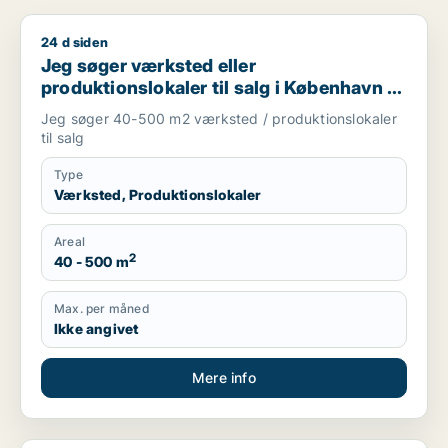
24 d siden
Jeg søger værksted eller produktionslokaler til salg i Københ
Jeg søger værksted eller
produktionslokaler til salg i København K,
Vesterbro eller Frederiksberg m.fl.
Jeg søger 40-500 m2 værksted / produktionslokaler
til salg
Type
Værksted, Produktionslokaler
Areal
2
40 - 500 m
Max. per måned
Ikke angivet
Mere info