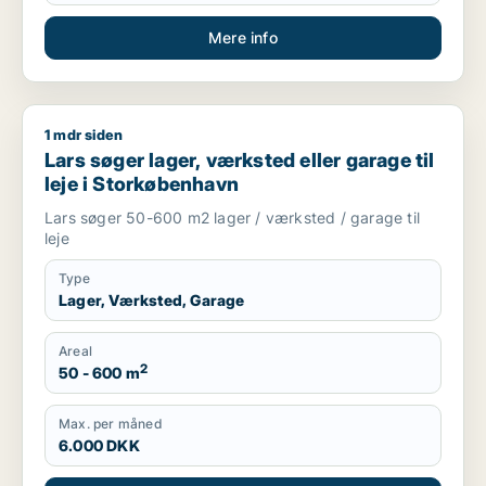
Mere info
1 mdr siden
Lars søger lager, værksted eller garage til leje i Storkøbenh
Lars søger lager, værksted eller garage til
leje i Storkøbenhavn
Lars søger 50-600 m2 lager / værksted / garage til
leje
Type
Lager, Værksted, Garage
Areal
2
50 - 600 m
Max. per måned
6.000 DKK