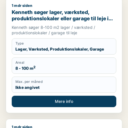
1 mdr siden
Kenneth søger lager, værksted, produktionslokaler eller garag
Kenneth søger lager, værksted,
produktionslokaler eller garage til leje i
Frederiksberg, København SV eller Valby
Kenneth søger 8-100 m2 lager / værksted /
m.fl.
produktionslokaler / garage til leje
Type
Lager, Værksted, Produktionslokaler, Garage
Areal
2
8 - 100 m
Max. per måned
Ikke angivet
Mere info
1 mdr siden
Usman søger værksted til leje i Nørrebro, København NV ell