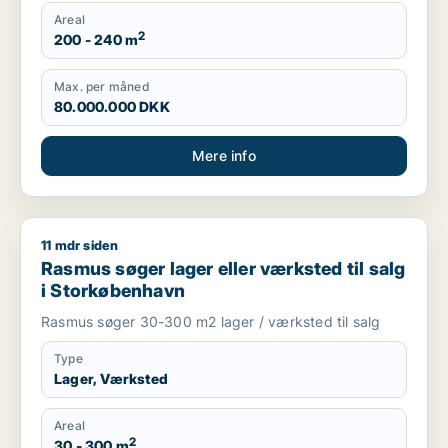
Areal
2
200 - 240 m
Max. per måned
80.000.000 DKK
Mere info
11 mdr siden
Rasmus søger lager eller værksted til salg i Storkøbenhavn
Rasmus søger lager eller værksted til salg
i Storkøbenhavn
Rasmus søger 30-300 m2 lager / værksted til salg
Type
Lager, Værksted
Areal
2
30 - 300 m