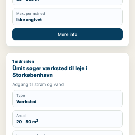
Max. per måned
Ikke angivet
Mere info
1 mdr siden
Ümit søger værksted til leje i Storkøbenhavn
Ümit søger værksted til leje i
Storkøbenhavn
Adgang til strøm og vand
Type
Værksted
Areal
2
20 - 50 m