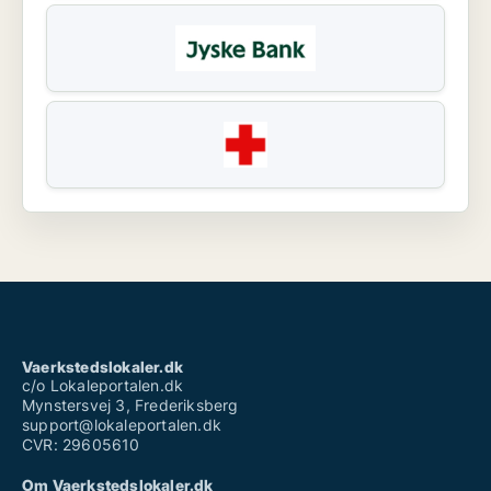
Vaerkstedslokaler.dk
c/o Lokaleportalen.dk
Mynstersvej 3, Frederiksberg
support@lokaleportalen.dk
CVR: 29605610
Om Vaerkstedslokaler.dk