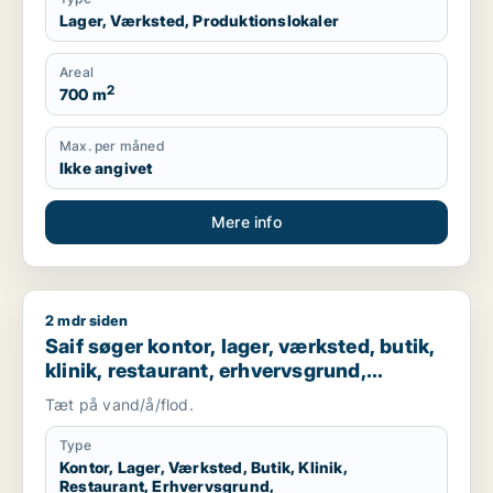
Lager, Værksted, Produktionslokaler
Areal
2
700 m
Max. per måned
Ikke angivet
Mere info
2 mdr siden
Saif søger kontor, lager, værksted, butik, klinik, restaurant
Saif søger kontor, lager, værksted, butik,
klinik, restaurant, erhvervsgrund,
boligudlejningsejendom, hotel,
Tæt på vand/å/flod.
produktionslokaler eller garage til salg i
Storkøbenhavn
Type
Kontor, Lager, Værksted, Butik, Klinik,
Restaurant, Erhvervsgrund,