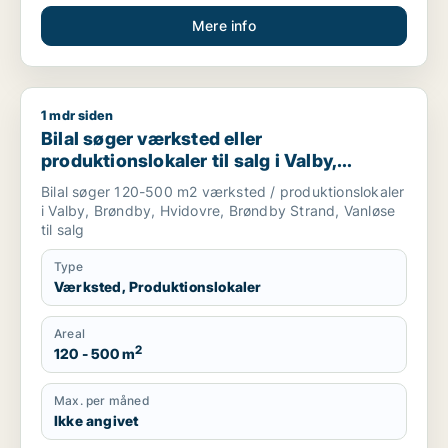
Mere info
1 mdr siden
Bilal søger værksted eller produktionslokaler til salg i Valby,
Bilal søger værksted eller
produktionslokaler til salg i Valby,
Brøndby eller Hvidovre m.fl.
Bilal søger 120-500 m2 værksted / produktionslokaler
i Valby, Brøndby, Hvidovre, Brøndby Strand, Vanløse
til salg
Type
Værksted, Produktionslokaler
Areal
2
120 - 500 m
Max. per måned
Ikke angivet