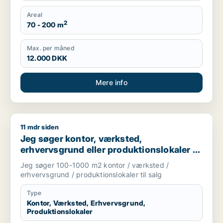
Areal
2
70 - 200 m
Max. per måned
12.000 DKK
Mere info
11 mdr siden
Jeg søger kontor, værksted, erhvervsgrund eller produktionsl
Jeg søger kontor, værksted,
erhvervsgrund eller produktionslokaler til
salg i Storkøbenhavn
Jeg søger 100-1000 m2 kontor / værksted /
erhvervsgrund / produktionslokaler til salg
Type
Kontor, Værksted, Erhvervsgrund,
Produktionslokaler