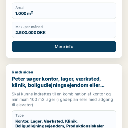
Areal
2
1.000 m
Max. per måned
2.500.000 DKK
Mere info
6 mdr siden
Peter søger kontor, lager, værksted, klinik, boligudlejningsej
Peter søger kontor, lager, værksted,
klinik, boligudlejningsejendom eller
produktionslokaler til salg i
Skal kunne indrettes til en kombination af kontor og
Frederiksberg, Østerbro eller Nordhavn
minimum 100 m2 lager (i gadeplan eller med adgang
m.fl.
til elevator).
Type
Kontor, Lager, Værksted, Klinik,
Boligudlejningsejendom, Produktionslokaler