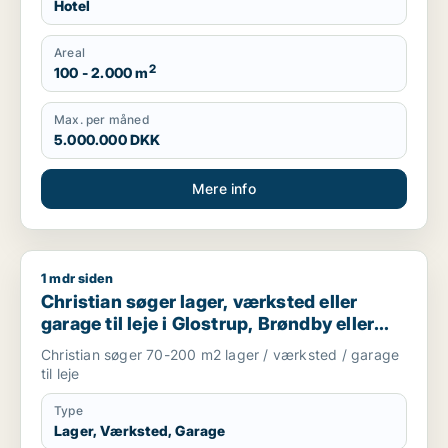
Hotel
Areal
2
100 - 2.000 m
Max. per måned
5.000.000 DKK
Mere info
1 mdr siden
Christian søger lager, værksted eller garage til leje i Glostru
Christian søger lager, værksted eller
garage til leje i Glostrup, Brøndby eller
Rødovre m.fl.
Christian søger 70-200 m2 lager / værksted / garage
til leje
Type
Lager, Værksted, Garage