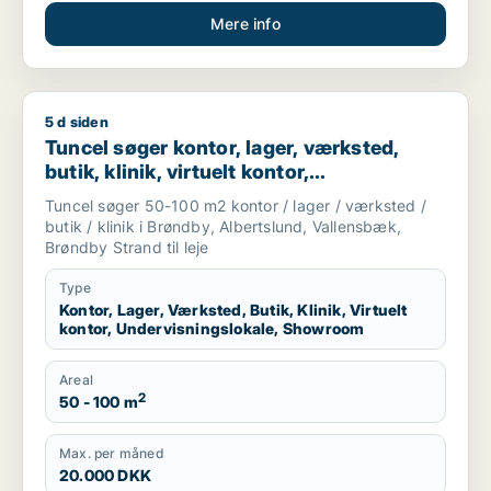
Mere info
5 d siden
Tuncel søger kontor, lager, værksted, butik, klinik, virtuelt 
Tuncel søger kontor, lager, værksted,
butik, klinik, virtuelt kontor,
undervisningslokale eller showroom til
Tuncel søger 50-100 m2 kontor / lager / værksted /
leje i Brøndby, Albertslund eller
butik / klinik i Brøndby, Albertslund, Vallensbæk,
Vallensbæk
Brøndby Strand til leje
Type
Kontor, Lager, Værksted, Butik, Klinik, Virtuelt
kontor, Undervisningslokale, Showroom
Areal
2
50 - 100 m
Max. per måned
20.000 DKK