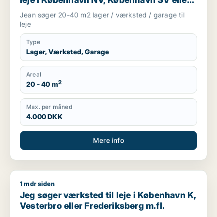
Valby m.fl.
Jean søger 20-40 m2 lager / værksted / garage til
leje
Type
Lager, Værksted, Garage
Areal
2
20 - 40 m
Max. per måned
4.000 DKK
Mere info
1 mdr siden
Jeg søger værksted til leje i København K, Vesterbro eller Fr
Jeg søger værksted til leje i København K,
Vesterbro eller Frederiksberg m.fl.