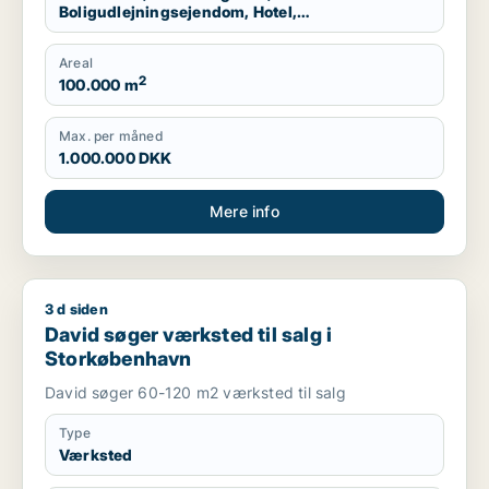
Boligudlejningsejendom, Hotel,
Produktionslokaler, Garage
Areal
2
100.000 m
Max. per måned
1.000.000 DKK
Mere info
3 d siden
David søger værksted til salg i Storkøbenhavn
David søger værksted til salg i
Storkøbenhavn
David søger 60-120 m2 værksted til salg
Type
Værksted