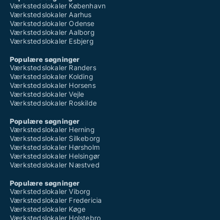
Værkstedslokaler København
Værkstedslokaler Aarhus
Værkstedslokaler Odense
Værkstedslokaler Aalborg
Værkstedslokaler Esbjerg
Populære søgninger
Værkstedslokaler Randers
Værkstedslokaler Kolding
Værkstedslokaler Horsens
Værkstedslokaler Vejle
Værkstedslokaler Roskilde
Populære søgninger
Værkstedslokaler Herning
Værkstedslokaler Silkeborg
Værkstedslokaler Hørsholm
Værkstedslokaler Helsingør
Værkstedslokaler Næstved
Populære søgninger
Værkstedslokaler Viborg
Værkstedslokaler Fredericia
Værkstedslokaler Køge
Værkstedslokaler Holstebro