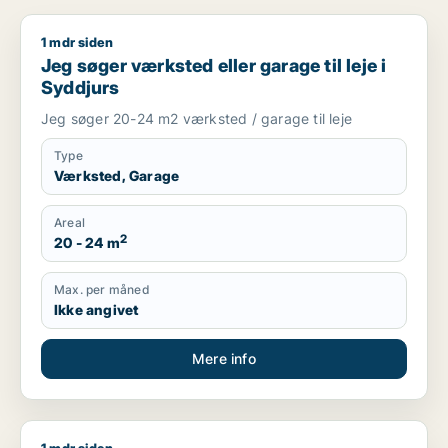
1 mdr siden
Jeg søger værksted eller garage til leje i Syddjurs
Jeg søger værksted eller garage til leje i
Syddjurs
Jeg søger 20-24 m2 værksted / garage til leje
Type
Værksted, Garage
Areal
2
20 - 24 m
Max. per måned
Ikke angivet
Mere info