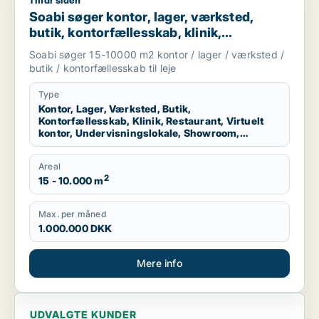
1 mdr siden
Soabi søger kontor, lager, værksted, butik, kontorfællesskab, 
Soabi søger kontor, lager, værksted,
butik, kontorfællesskab, klinik,
restaurant, virtuelt kontor,
Soabi søger 15-10000 m2 kontor / lager / værksted /
undervisningslokale, showroom,
butik / kontorfællesskab til leje
erhvervsgrund, produktionslokaler eller
garage til leje i Vejle Øst, Juelsminde eller
Type
Kontor, Lager, Værksted, Butik,
Stouby m.fl.
Kontorfællesskab, Klinik, Restaurant, Virtuelt
kontor, Undervisningslokale, Showroom,
Erhvervsgrund, Produktionslokaler, Garage
Areal
2
15 - 10.000 m
Max. per måned
1.000.000 DKK
Mere info
UDVALGTE KUNDER