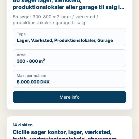
Bo søger lager, værksted,
produktionslokaler eller garage til salg i
Nordsjælland
Bo søger 300-800 m2 lager / værksted /
produktionslokaler / garage til salg
Type
Lager, Værksted, Produktionslokaler, Garage
Areal
2
300 - 800 m
Max. per måned
8.000.000 DKK
Mere info
14 d siden
Cicilie søger kontor, lager, værksted, butik, undervisningslo
Cicilie søger kontor, lager, værksted,
butik, undervisningslokale, showroom,