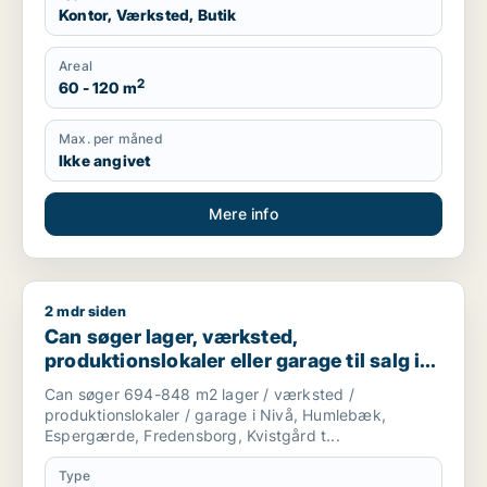
Kontor, Værksted, Butik
Areal
2
60 - 120 m
Max. per måned
Ikke angivet
Mere info
2 mdr siden
Can søger lager, værksted, produktionslokaler eller garage t
Can søger lager, værksted,
produktionslokaler eller garage til salg i
Nivå, Humlebæk eller Espergærde m.fl.
Can søger 694-848 m2 lager / værksted /
produktionslokaler / garage i Nivå, Humlebæk,
Espergærde, Fredensborg, Kvistgård t...
Type