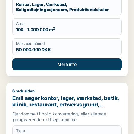
Kontor, Lager, Værksted,
Boligudlejningsejendom, Produktionslokaler
Areal
2
100 - 1.000.000 m
Max. per måned
50.000.000 DKK
Mere info
6 mdr siden
Emil søger kontor, lager, værksted, butik, klinik, restaurant,
Emil søger kontor, lager, værksted, butik,
klinik, restaurant, erhvervsgrund,
boligudlejningsejendom, hotel,
Ejendomme til bolig konvertering, eller allerede
produktionslokaler eller garage til salg i
igangværende driftsejendomme.
Nordsjælland
Type