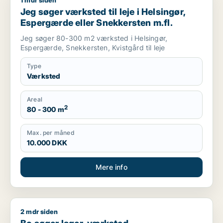
1 mdr siden
Jeg søger værksted til leje i Helsingør, Espergærde eller Sne
Jeg søger værksted til leje i Helsingør,
Espergærde eller Snekkersten m.fl.
Jeg søger 80-300 m2 værksted i Helsingør,
Espergærde, Snekkersten, Kvistgård til leje
Type
Værksted
Areal
2
80 - 300 m
Max. per måned
10.000 DKK
Mere info
2 mdr siden
Bo søger lager, værksted, produktionslokaler eller garage til