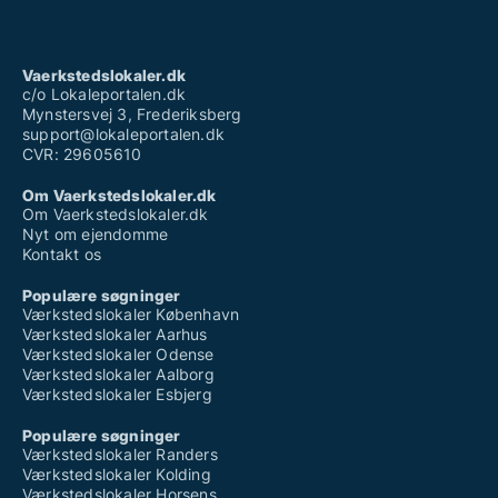
Vaerkstedslokaler.dk
c/o Lokaleportalen.dk
Mynstersvej 3, Frederiksberg
support@lokaleportalen.dk
CVR: 29605610
Om Vaerkstedslokaler.dk
Om Vaerkstedslokaler.dk
Nyt om ejendomme
Kontakt os
Populære søgninger
Værkstedslokaler København
Værkstedslokaler Aarhus
Værkstedslokaler Odense
Værkstedslokaler Aalborg
Værkstedslokaler Esbjerg
Populære søgninger
Værkstedslokaler Randers
Værkstedslokaler Kolding
Værkstedslokaler Horsens