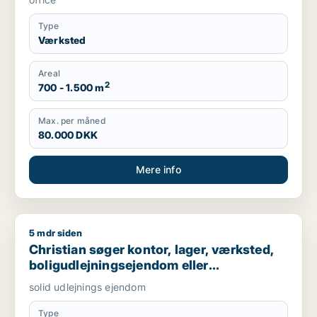
Type
Værksted
Areal
2
700 - 1.500 m
Max. per måned
80.000 DKK
Mere info
5 mdr siden
Christian søger kontor, lager, værksted, boligudlejningsejend
Christian søger kontor, lager, værksted,
boligudlejningsejendom eller
produktionslokaler til salg i Nordsjælland,
solid udlejnings ejendom
Roskilde eller Holbæk
Type