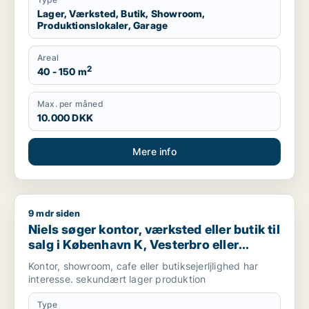
Lager, Værksted, Butik, Showroom,
Produktionslokaler, Garage
Areal
2
40 - 150 m
Max. per måned
10.000 DKK
Mere info
9 mdr siden
Niels søger kontor, værksted eller butik til salg i København 
Niels søger kontor, værksted eller butik til
salg i København K, Vesterbro eller
Frederiksberg m.fl.
Kontor, showroom, cafe eller butiksejerljlighed har
interesse. sekundært lager produktion
Type