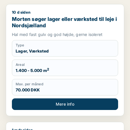
10 d siden
Morten søger lager eller værksted til leje i Nordsjælland
Morten søger lager eller værksted til leje i
Nordsjælland
Hal med fast gulv og god højde, gerne isoleret
Type
Lager, Værksted
Areal
2
1.400 - 5.000 m
Max. per måned
70.000 DKK
Mere info