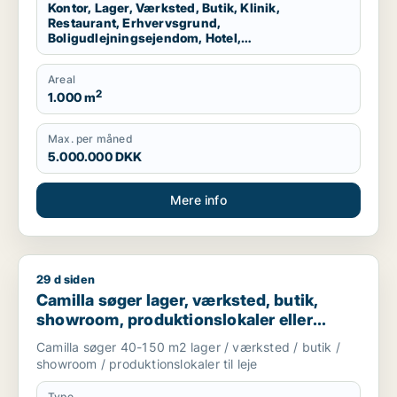
Kontor, Lager, Værksted, Butik, Klinik,
Restaurant, Erhvervsgrund,
Boligudlejningsejendom, Hotel,
Produktionslokaler, Garage
Areal
2
1.000 m
Max. per måned
5.000.000 DKK
Mere info
29 d siden
Camilla søger lager, værksted, butik, showroom, produktionslo
Camilla søger lager, værksted, butik,
showroom, produktionslokaler eller
garage til leje i Nordsjælland
Camilla søger 40-150 m2 lager / værksted / butik /
showroom / produktionslokaler til leje
Type