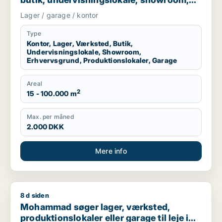
erhvervsgrund, produktionslokaler eller
Lager / garage / kontor
garage til leje i Region Sjælland eller
Nordsjælland
Type
Kontor, Lager, Værksted, Butik,
Undervisningslokale, Showroom,
Erhvervsgrund, Produktionslokaler, Garage
Areal
2
15 - 100.000 m
Max. per måned
2.000 DKK
Mere info
8 d siden
Mohammad søger lager, værksted, produktionslokaler eller ga
Mohammad søger lager, værksted,
produktionslokaler eller garage til leje i