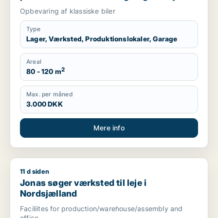
Helsingør eller Humlebæk
Opbevaring af klassiske biler
Type
Lager, Værksted, Produktionslokaler, Garage
Areal
2
80 - 120 m
Max. per måned
3.000 DKK
Mere info
11 d siden
Jonas søger værksted til leje i Nordsjælland
Jonas søger værksted til leje i
Nordsjælland
Faciliites for production/warehouse/assembly and
office