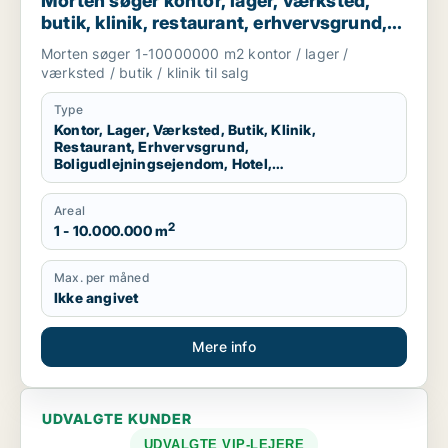
Morten søger kontor, lager, værksted,
butik, klinik, restaurant, erhvervsgrund,
boligudlejningsejendom, hotel eller
Morten søger 1-10000000 m2 kontor / lager /
produktionslokaler til salg i Region
værksted / butik / klinik til salg
Nordjylland
Type
Kontor, Lager, Værksted, Butik, Klinik,
Restaurant, Erhvervsgrund,
Boligudlejningsejendom, Hotel,
Produktionslokaler
Areal
2
1 - 10.000.000 m
Max. per måned
Ikke angivet
Mere info
UDVALGTE KUNDER
UDVALGTE VIP-LEJERE