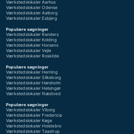
Værkstedslokaler Aarhus
Værkstedslokaler Odense
Værkstedslokaler Aalborg
Værkstedslokaler Esbjerg
Populære søgninger
Værkstedslokaler Randers
Værkstedslokaler Kolding
Værkstedslokaler Horsens
Værkstedslokaler Vejle
Værkstedslokaler Roskilde
Populære søgninger
Værkstedslokaler Herning
Værkstedslokaler Silkeborg
Værkstedslokaler Hørsholm
Værkstedslokaler Helsingør
Værkstedslokaler Næstved
Populære søgninger
Værkstedslokaler Viborg
Værkstedslokaler Fredericia
Værkstedslokaler Køge
Værkstedslokaler Holstebro
Værkstedslokaler Taastrup