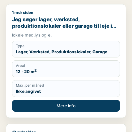
1 mdr siden
Jeg søger lager, værksted, produktionslokaler eller garage til 
Jeg søger lager, værksted,
produktionslokaler eller garage til leje i
Tjele, Fårup eller Mariagerfjord m.fl.
lokale med.lys og el.
Type
Lager, Værksted, Produktionslokaler, Garage
Areal
2
12 - 20 m
Max. per måned
Ikke angivet
Mere info