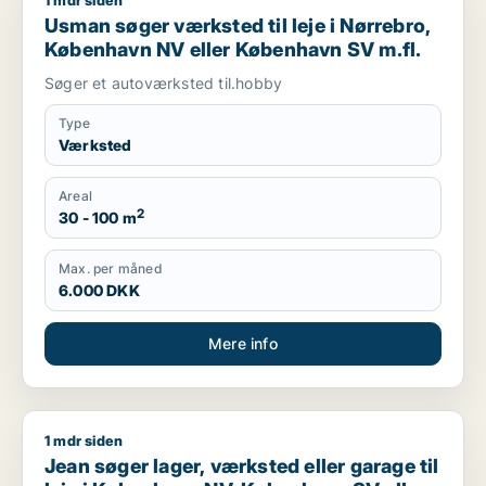
1 mdr siden
Usman søger værksted til leje i Nørrebro, København NV ell
Usman søger værksted til leje i Nørrebro,
København NV eller København SV m.fl.
Søger et autoværksted til.hobby
Type
Værksted
Areal
2
30 - 100 m
Max. per måned
6.000 DKK
Mere info
1 mdr siden
Jean søger lager, værksted eller garage til leje i København
Jean søger lager, værksted eller garage til