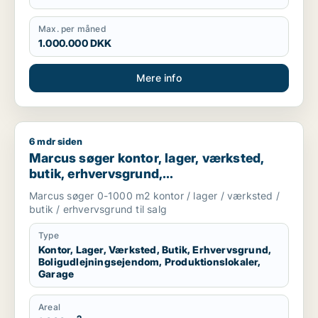
Max. per måned
1.000.000 DKK
Mere info
6 mdr siden
Marcus søger kontor, lager, værksted, butik, erhvervsgrund, 
Marcus søger kontor, lager, værksted,
butik, erhvervsgrund,
boligudlejningsejendom,
Marcus søger 0-1000 m2 kontor / lager / værksted /
produktionslokaler eller garage til salg i
butik / erhvervsgrund til salg
Storkøbenhavn
Type
Kontor, Lager, Værksted, Butik, Erhvervsgrund,
Boligudlejningsejendom, Produktionslokaler,
Garage
Areal