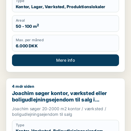
Type
Kontor, Lager, Værksted, Produktionslokaler
Areal
2
50 - 100 m
Max. per måned
6.000 DKK
Mere info
4 mdr siden
Joachim søger kontor, værksted eller boligudlejningsejendom
Joachim søger kontor, værksted eller
boligudlejningsejendom til salg i
Storkøbenhavn
Joachim søger 20-2000 m2 kontor / værksted /
boligudlejningsejendom til salg
Type
Kontor, Værksted, Boligudlejningsejendom