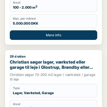
Areal
2
100 - 2.000 m
Max. per måned
5.000.000 DKK
Mere info
29 d siden
Christian søger lager, værksted eller garage til leje i Glostru
Christian søger lager, værksted eller
garage til leje i Glostrup, Brøndby eller
Rødovre m.fl.
Christian søger 70-200 m2 lager / værksted / garage
til leje
Type
Lager, Værksted, Garage
Areal