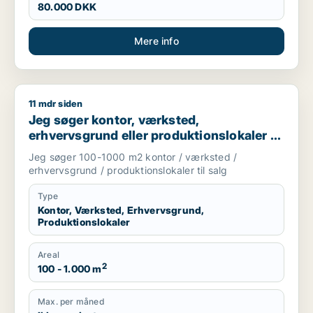
80.000 DKK
Mere info
11 mdr siden
Jeg søger kontor, værksted, erhvervsgrund eller produktionsl
Jeg søger kontor, værksted,
erhvervsgrund eller produktionslokaler til
salg i Storkøbenhavn
Jeg søger 100-1000 m2 kontor / værksted /
erhvervsgrund / produktionslokaler til salg
Type
Kontor, Værksted, Erhvervsgrund,
Produktionslokaler
Areal
2
100 - 1.000 m
Max. per måned