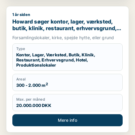
1 år siden
Howard søger kontor, lager, værksted, butik, klinik, restaurant
Howard søger kontor, lager, værksted,
butik, klinik, restaurant, erhvervsgrund,
hotel eller produktionslokaler til salg i
Forsamlingslokaler, kirke, spejde hytte, eller grund
Herlev, Hillerød eller Værløse m.fl.
Type
Kontor, Lager, Værksted, Butik, Klinik,
Restaurant, Erhvervsgrund, Hotel,
Produktionslokaler
Areal
2
300 - 2.000 m
Max. per måned
20.000.000 DKK
Mere info