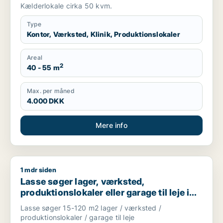
Herlev eller Ballerup m.fl.
Kælderlokale cirka 50 kvm.
Type
Kontor, Værksted, Klinik, Produktionslokaler
Areal
2
40 - 55 m
Max. per måned
4.000 DKK
Mere info
1 mdr siden
Lasse søger lager, værksted, produktionslokaler eller garage 
Lasse søger lager, værksted,
produktionslokaler eller garage til leje i
Storkøbenhavn
Lasse søger 15-120 m2 lager / værksted /
produktionslokaler / garage til leje