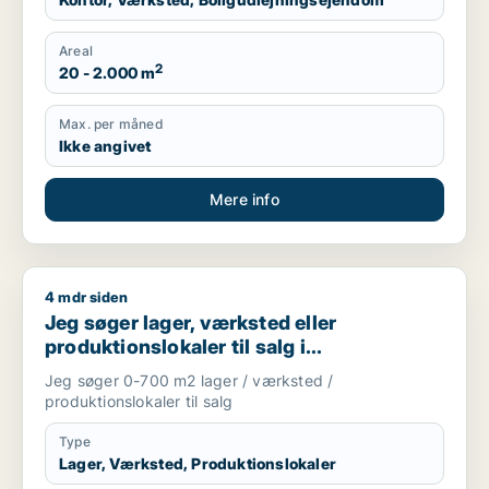
Areal
2
20 - 2.000 m
Max. per måned
Ikke angivet
Mere info
4 mdr siden
Jeg søger lager, værksted eller produktionslokaler til salg 
Jeg søger lager, værksted eller
produktionslokaler til salg i
Storkøbenhavn
Jeg søger 0-700 m2 lager / værksted /
produktionslokaler til salg
Type
Lager, Værksted, Produktionslokaler