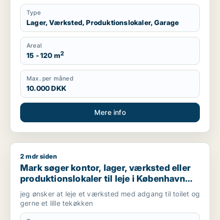
Type
Lager, Værksted, Produktionslokaler, Garage
Areal
2
15 - 120 m
Max. per måned
10.000 DKK
Mere info
2 mdr siden
Mark søger kontor, lager, værksted eller produktionslokaler ti
Mark søger kontor, lager, værksted eller
produktionslokaler til leje i København
NV, Brønshøj eller Herlev m.fl.
jeg ønsker at leje et værksted med adgang til toilet og
gerne et lille tekøkken