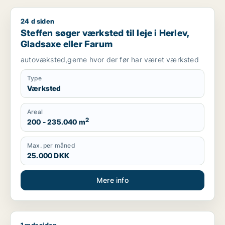
24 d siden
Steffen søger værksted til leje i Herlev, Gladsaxe eller Faru
Steffen søger værksted til leje i Herlev,
Gladsaxe eller Farum
autovæksted,gerne hvor der før har været værksted
Type
Værksted
Areal
2
200 - 235.040 m
Max. per måned
25.000 DKK
Mere info