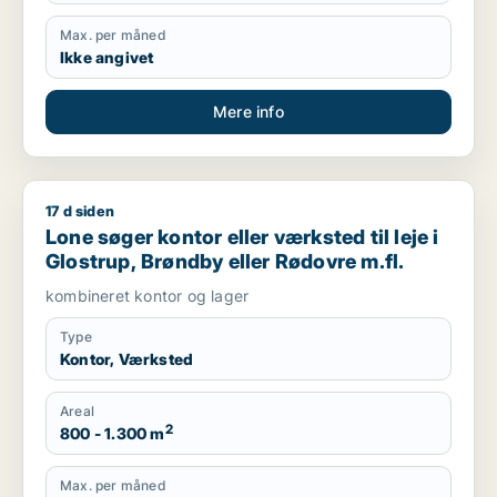
Max. per måned
Ikke angivet
Mere info
17 d siden
Lone søger kontor eller værksted til leje i Glostrup, Brøndby 
Lone søger kontor eller værksted til leje i
Glostrup, Brøndby eller Rødovre m.fl.
kombineret kontor og lager
Type
Kontor, Værksted
Areal
2
800 - 1.300 m
Max. per måned