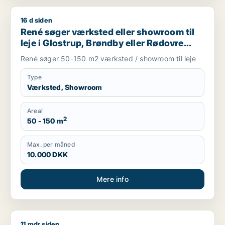
16 d siden
René søger værksted eller showroom til leje i Glostrup, Brønd
René søger værksted eller showroom til
leje i Glostrup, Brøndby eller Rødovre
m.fl.
René søger 50-150 m2 værksted / showroom til leje
Type
Værksted, Showroom
Areal
2
50 - 150 m
Max. per måned
10.000 DKK
Mere info
11 mdr siden
Caspar søger lager, værksted eller produktionslokaler til salg