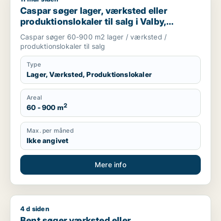
Caspar søger lager, værksted eller
produktionslokaler til salg i Valby,
Glostrup eller Brøndby m.fl.
Caspar søger 60-900 m2 lager / værksted /
produktionslokaler til salg
Type
Lager, Værksted, Produktionslokaler
Areal
2
60 - 900 m
Max. per måned
Ikke angivet
Mere info
4 d siden
Bent søger værksted eller kontorfællesskab til leje i Valby, G
Bent søger værksted eller