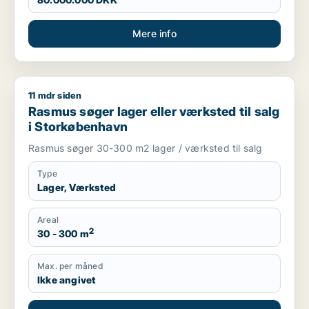
Mere info
11 mdr siden
Rasmus søger lager eller værksted til salg i Storkøbenhavn
Rasmus søger lager eller værksted til salg
i Storkøbenhavn
Rasmus søger 30-300 m2 lager / værksted til salg
Type
Lager, Værksted
Areal
2
30 - 300 m
Max. per måned
Ikke angivet