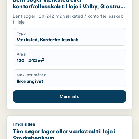
kontorfællesskab til leje i Valby, Glostrup
eller Brøndby m.fl.
Bent søger 120-242 m2 værksted / kontorfællesskab
til leje
Type
Værksted, Kontorfællesskab
Areal
2
120 - 242 m
Max. per måned
Ikke angivet
Mere info
1 mdr siden
Tim søger lager eller værksted til leje i Storkøbenhavn
Tim søger lager eller værksted til leje i
Storkøbenhavn