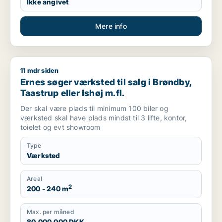
Ikke angivet
Mere info
11 mdr siden
Ernes søger værksted til salg i Brøndby, Taastrup eller Ishøj 
Ernes søger værksted til salg i Brøndby,
Taastrup eller Ishøj m.fl.
Der skal være plads til minimum 100 biler og
værksted skal have plads mindst til 3 lifte, kontor,
toielet og evt showroom
Type
Værksted
Areal
2
200 - 240 m
Max. per måned
80.000.000 DKK