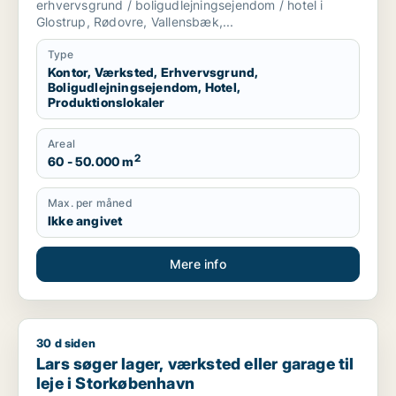
erhvervsgrund / boligudlejningsejendom / hotel i
Glostrup, Rødovre, Vallensbæk,...
Type
Kontor, Værksted, Erhvervsgrund,
Boligudlejningsejendom, Hotel,
Produktionslokaler
Areal
2
60 - 50.000 m
Max. per måned
Ikke angivet
Mere info
30 d siden
Lars søger lager, værksted eller garage til leje i Storkøbenh
Lars søger lager, værksted eller garage til
leje i Storkøbenhavn