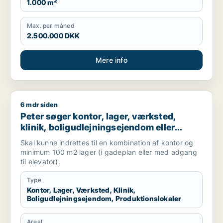
2
1.000 m
Max. per måned
2.500.000 DKK
Mere info
6 mdr siden
Peter søger kontor, lager, værksted, klinik, boligudlejningsej
Peter søger kontor, lager, værksted,
klinik, boligudlejningsejendom eller
produktionslokaler til salg i
Skal kunne indrettes til en kombination af kontor og
Frederiksberg, Østerbro eller Nordhavn
minimum 100 m2 lager (i gadeplan eller med adgang
m.fl.
til elevator).
Type
Kontor, Lager, Værksted, Klinik,
Boligudlejningsejendom, Produktionslokaler
Areal