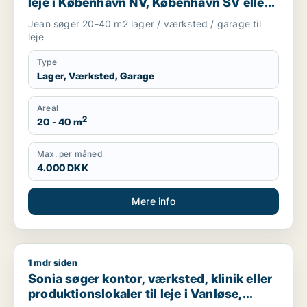
leje i København NV, København SV eller
Valby m.fl.
Jean søger 20-40 m2 lager / værksted / garage til
leje
Type
Lager, Værksted, Garage
Areal
2
20 - 40 m
Max. per måned
4.000 DKK
Mere info
1 mdr siden
Sonia søger kontor, værksted, klinik eller produktionslokaler ti
Sonia søger kontor, værksted, klinik eller
produktionslokaler til leje i Vanløse,