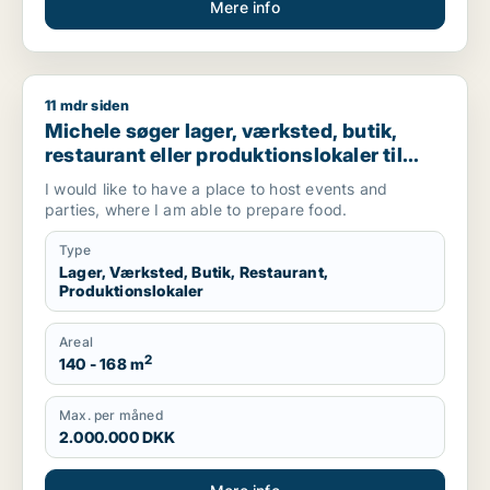
Mere info
11 mdr siden
Michele søger lager, værksted, butik, restaurant eller produkti
Michele søger lager, værksted, butik,
restaurant eller produktionslokaler til
salg i Valby, Glostrup eller Brøndby m.fl.
I would like to have a place to host events and
parties, where I am able to prepare food.
Type
Lager, Værksted, Butik, Restaurant,
Produktionslokaler
Areal
2
140 - 168 m
Max. per måned
2.000.000 DKK