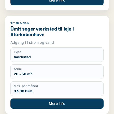
Mere info
1 mdr siden
Ümit søger værksted til leje i Storkøbenhavn
Ümit søger værksted til leje i
Storkøbenhavn
Adgang til strøm og vand
Type
Værksted
Areal
2
20 - 50 m
Max. per måned
3.500 DKK
Mere info