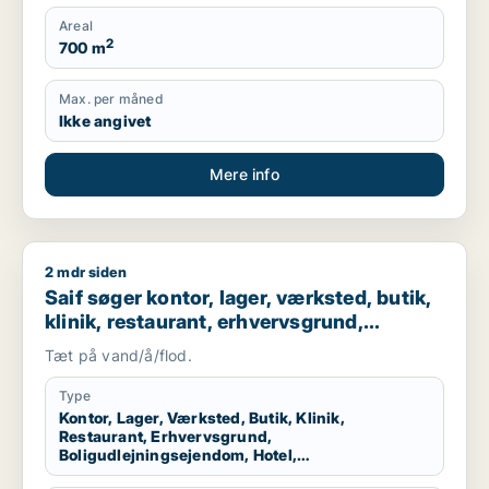
Areal
2
700 m
Max. per måned
Ikke angivet
Mere info
2 mdr siden
Saif søger kontor, lager, værksted, butik, klinik, restaurant
Saif søger kontor, lager, værksted, butik,
klinik, restaurant, erhvervsgrund,
boligudlejningsejendom, hotel,
Tæt på vand/å/flod.
produktionslokaler eller garage til salg i
Storkøbenhavn
Type
Kontor, Lager, Værksted, Butik, Klinik,
Restaurant, Erhvervsgrund,
Boligudlejningsejendom, Hotel,
Produktionslokaler, Garage