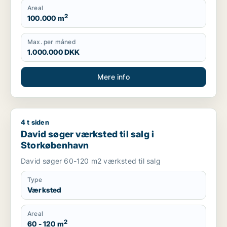
Areal
2
100.000 m
Max. per måned
1.000.000 DKK
Mere info
4 t siden
David søger værksted til salg i Storkøbenhavn
David søger værksted til salg i
Storkøbenhavn
David søger 60-120 m2 værksted til salg
Type
Værksted
Areal
2
60 - 120 m