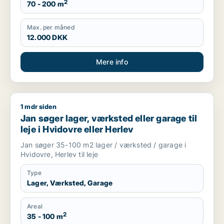
2
70 - 200 m
Max. per måned
12.000 DKK
Mere info
1 mdr siden
Jan søger lager, værksted eller garage til leje i Hvidovre elle
Jan søger lager, værksted eller garage til
leje i Hvidovre eller Herlev
Jan søger 35-100 m2 lager / værksted / garage i
Hvidovre, Herlev til leje
Type
Lager, Værksted, Garage
Areal
2
35 - 100 m