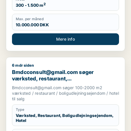
2
300 - 1.500 m
Max. per måned
10.000.000 DKK
Mere info
6 mdr siden
Bmdcconsult@gmail.com søger værksted, restaurant, boligudl
Bmdcconsult@gmail.com søger
værksted, restaurant,
boligudlejningsejendom eller hotel til salg
Bmdcconsult@gmail.com søger 100-2000 m2
i Storkøbenhavn
værksted / restaurant / boligudlejningsejendom / hotel
til salg
Type
Værksted, Restaurant, Boligudlejningsejendom,
Hotel