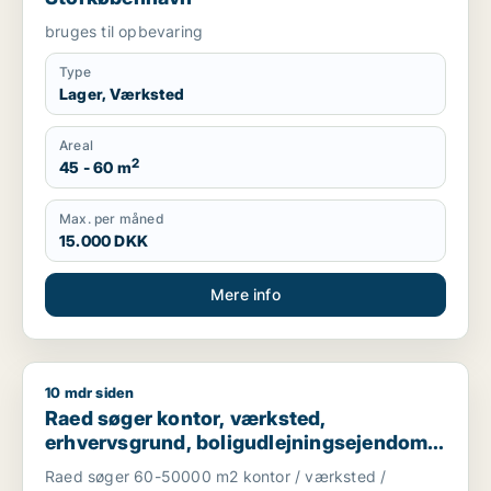
bruges til opbevaring
Type
Lager, Værksted
Areal
2
45 - 60 m
Max. per måned
15.000 DKK
Mere info
10 mdr siden
Raed søger kontor, værksted, erhvervsgrund, boligudlejningsej
Raed søger kontor, værksted,
erhvervsgrund, boligudlejningsejendom,
hotel eller produktionslokaler til salg i
Raed søger 60-50000 m2 kontor / værksted /
Glostrup, Rødovre eller Vallensbæk m.fl.