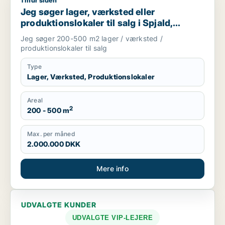
1 mdr siden
Jeg søger lager, værksted eller produktionslokaler til salg i S
Jeg søger lager, værksted eller
produktionslokaler til salg i Spjald,
Ørnhøj eller Tim m.fl.
Jeg søger 200-500 m2 lager / værksted /
produktionslokaler til salg
Type
Lager, Værksted, Produktionslokaler
Areal
2
200 - 500 m
Max. per måned
2.000.000 DKK
Mere info
UDVALGTE KUNDER
UDVALGTE VIP-LEJERE