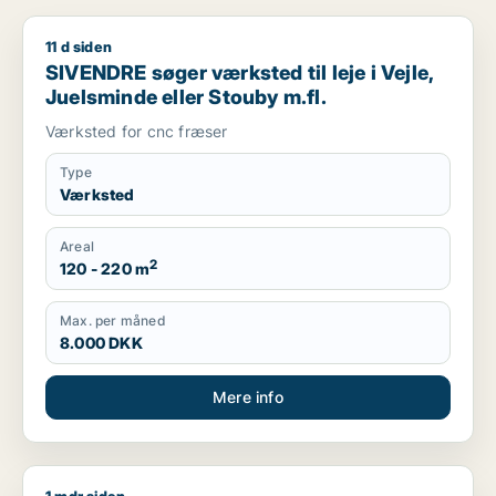
11 d siden
SIVENDRE søger værksted til leje i Vejle, Juelsminde eller St
SIVENDRE søger værksted til leje i Vejle,
Juelsminde eller Stouby m.fl.
Værksted for cnc fræser
Type
Værksted
Areal
2
120 - 220 m
Max. per måned
8.000 DKK
Mere info