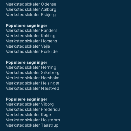
Værkstedslokaler Odense
Værkstedslokaler Aalborg
Værkstedslokaler Esbjerg
Populære søgninger
Værkstedslokaler Randers
Værkstedslokaler Kolding
Værkstedslokaler Horsens
Værkstedslokaler Vejle
Værkstedslokaler Roskilde
Populære søgninger
Værkstedslokaler Herning
Værkstedslokaler Silkeborg
Værkstedslokaler Hørsholm
Værkstedslokaler Helsingør
Værkstedslokaler Næstved
Populære søgninger
Værkstedslokaler Viborg
Værkstedslokaler Fredericia
Værkstedslokaler Køge
Værkstedslokaler Holstebro
Værkstedslokaler Taastrup