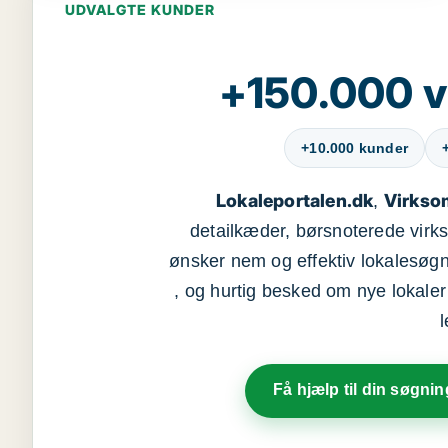
UDVALGTE KUNDER
+150.000 v
+10.000 kunder
Lokaleportalen.dk
Virkso
,
detailkæder, børsnoterede vir
ønsker nem og effektiv lokalesøg
, og hurtig besked om nye lokaler t
Få hjælp til din søgnin