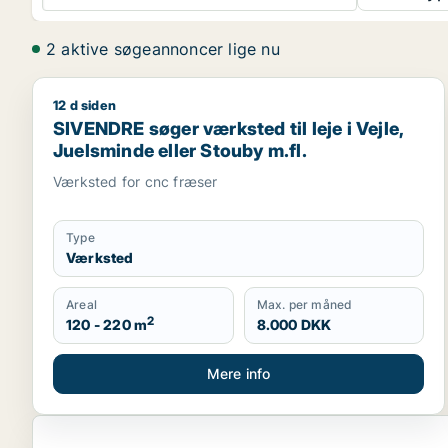
2 aktive søgeannoncer lige nu
12 d siden
SIVENDRE søger værksted til leje i Vejle, Juelsmind
SIVENDRE søger værksted til leje i Vejle,
Juelsminde eller Stouby m.fl.
Værksted for cnc fræser
Type
Værksted
Areal
Max. per måned
2
120 - 220 m
8.000 DKK
Mere info