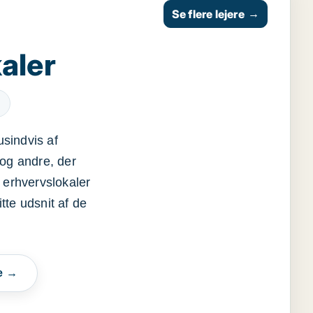
Se flere lejere
→
aler
usindvis af
og andre, der
 erhvervslokaler
itte udsnit af de
e →