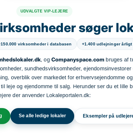
UDVALGTE VIP-LEJERE
irksomheder søger lok
+150.000 virksomheder i databasen
+1.400 udlejninger årligt
mhedslokaler.dk
Companyspace.com
, og
bruges af t
ksomheder, sundhedsvirksomheder, ejendomsinvestorer 
ning, overblik over markedet for erhvervsejendomme og
il leje og ejendomme til salg. Herunder ser du et lille b
lejere der anvender Lokaleportalen.dk:
g
Se alle ledige lokaler
Eksempler på udlejer