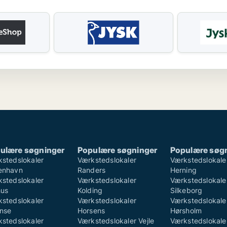
ulære søgninger
Populære søgninger
Populære søg
stedslokaler
Værkstedslokaler
Værkstedslokale
enhavn
Randers
Herning
stedslokaler
Værkstedslokaler
Værkstedslokale
hus
Kolding
Silkeborg
stedslokaler
Værkstedslokaler
Værkstedslokale
nse
Horsens
Hørsholm
stedslokaler
Værkstedslokaler Vejle
Værkstedslokale