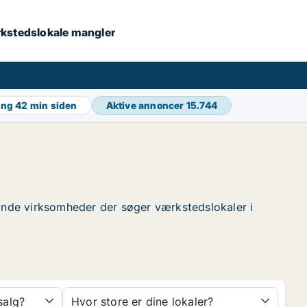
værkstedslokale mangler
ing
42 min siden
Aktive annoncer
15.744
t finde virksomheder der søger værkstedslokaler i
 salg?
Hvor store er dine lokaler?