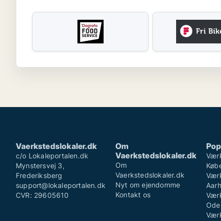
Vaerkstedslokaler.dk
Om
Pop
Vaerkstedslokaler.dk
c/o Lokaleportalen.dk
Værk
Om
Mynstersvej 3,
Køb
Vaerkstedslokaler.dk
Frederiksberg
Værk
Nyt om ejendomme
support@lokaleportalen.dk
Aar
Kontakt os
CVR: 29605610
Værk
Ode
Værk