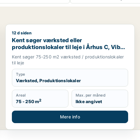
12 d siden
e eller Stouby m.fl.
Kent søger værksted eller produktionslokaler til leje 
Kent søger værksted eller
produktionslokaler til leje i Århus C, Viby J
eller Højbjerg m.fl.
Kent søger 75-250 m2 værksted / produktionslokaler
til leje
Type
Værksted, Produktionslokaler
Areal
Max. per måned
2
75 - 250 m
Ikke angivet
Mere info