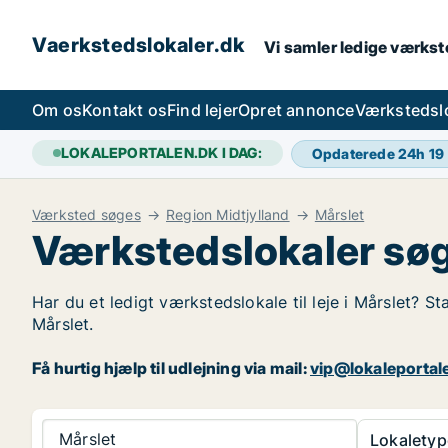
Vaerkstedslokaler.dk
Vi samler ledige værkste
Om os
Kontakt os
Find lejer
Opret annonce
Værkstedsl
LOKALEPORTALEN.DK I DAG:
Opdaterede 24h
19
Værksted søges
Region Midtjylland
Mårslet
Værkstedslokaler søg
Har du et ledigt værkstedslokale til leje i Mårslet? S
Mårslet.
Få hurtig hjælp til udlejning via mail:
vip@lokaleportal
Mårslet
Lokaletyp