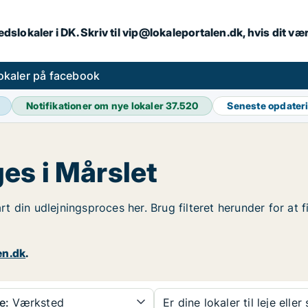
dslokaler i DK. Skriv til vip@lokaleportalen.dk, hvis dit 
okaler på facebook
Notifikationer om nye lokaler
37.520
Seneste opdater
es i Mårslet
tart din udlejningsproces her. Brug filteret herunder for a
en.dk
.
e:
Værksted
Er dine lokaler til leje eller