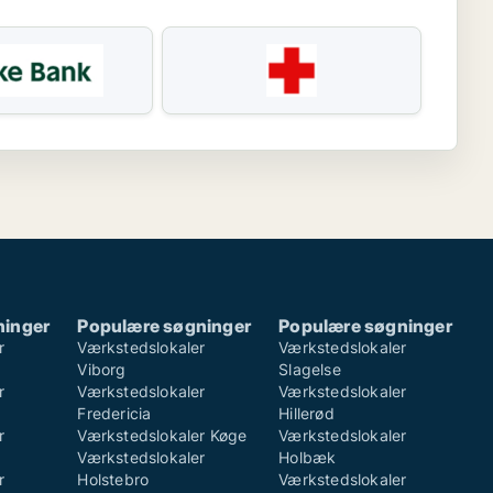
ninger
Populære søgninger
Populære søgninger
r
Værkstedslokaler
Værkstedslokaler
Viborg
Slagelse
r
Værkstedslokaler
Værkstedslokaler
Fredericia
Hillerød
r
Værkstedslokaler Køge
Værkstedslokaler
Værkstedslokaler
Holbæk
r
Holstebro
Værkstedslokaler