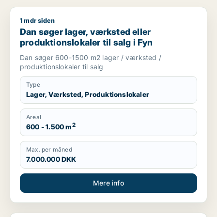
1 mdr siden
Dan søger lager, værksted eller produktionslokaler til salg i 
Dan søger lager, værksted eller
produktionslokaler til salg i Fyn
Dan søger 600-1500 m2 lager / værksted /
produktionslokaler til salg
Type
Lager, Værksted, Produktionslokaler
Areal
2
600 - 1.500 m
Max. per måned
7.000.000 DKK
Mere info