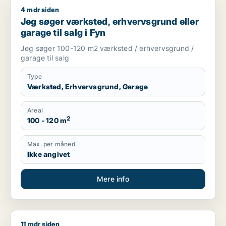
4 mdr siden
Jeg søger værksted, erhvervsgrund eller garage til salg i Fy
Jeg søger værksted, erhvervsgrund eller
garage til salg i Fyn
Jeg søger 100-120 m2 værksted / erhvervsgrund /
garage til salg
Type
Værksted, Erhvervsgrund, Garage
Areal
2
100 - 120 m
Max. per måned
Ikke angivet
Mere info
11 mdr siden
Mogens søger lager eller værksted til salg i Odense, Morud e