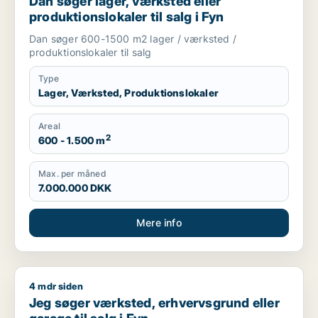
Dan søger lager, værksted eller
produktionslokaler til salg i Fyn
Dan søger 600-1500 m2 lager / værksted /
produktionslokaler til salg
Type
Lager, Værksted, Produktionslokaler
Areal
2
600 - 1.500 m
Max. per måned
7.000.000 DKK
Mere info
4 mdr siden
Jeg søger værksted, erhvervsgrund eller garage til salg i Fy
Jeg søger værksted, erhvervsgrund eller