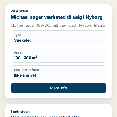
24 d siden
Michael søger værksted til salg i Nyborg
Michael søger værksted til salg i Nyborg
Michael søger 100-300 m2 værksted i Nyborg til salg
Type
Værksted
Areal
2
100 - 300 m
Max. per måned
Ikke angivet
Mere info
1 mdr siden
Dan søger lager, værksted eller produktionslokaler til salg i 