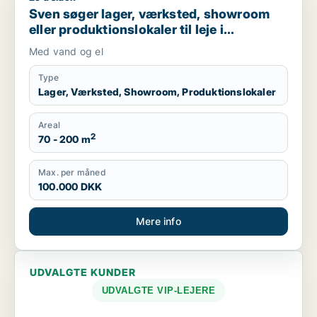
Sven søger lager, værksted, showroom
eller produktionslokaler til leje i
Svendborg, Stenstrup eller Skårup Fyn
Med vand og el
m.fl.
Type
Lager, Værksted, Showroom, Produktionslokaler
Areal
2
70 - 200 m
Max. per måned
100.000 DKK
Mere info
UDVALGTE KUNDER
UDVALGTE VIP-LEJERE