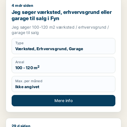
4 mdr siden
Jeg søger værksted, erhvervsgrund eller garage til salg i Fy
Jeg søger værksted, erhvervsgrund eller
garage til salg i Fyn
Jeg søger 100-120 m2 værksted / erhvervsgrund /
garage til salg
Type
Værksted, Erhvervsgrund, Garage
Areal
2
100 - 120 m
Max. per måned
Ikke angivet
Mere info
29 d siden
Sven søger lager, værksted, showroom eller produktionslokale