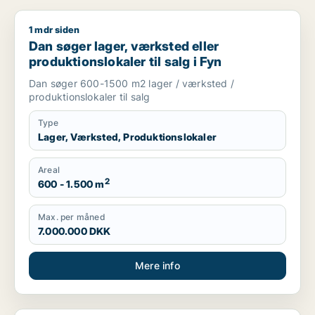
1 mdr siden
Dan søger lager, værksted eller produktionslokaler til salg i 
Dan søger lager, værksted eller
produktionslokaler til salg i Fyn
Dan søger 600-1500 m2 lager / værksted /
produktionslokaler til salg
Type
Lager, Værksted, Produktionslokaler
Areal
2
600 - 1.500 m
Max. per måned
7.000.000 DKK
Mere info