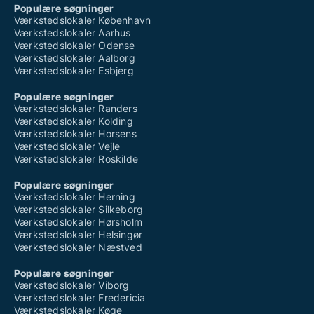
Populære søgninger
Værkstedslokaler København
Værkstedslokaler Aarhus
Værkstedslokaler Odense
Værkstedslokaler Aalborg
Værkstedslokaler Esbjerg
Populære søgninger
Værkstedslokaler Randers
Værkstedslokaler Kolding
Værkstedslokaler Horsens
Værkstedslokaler Vejle
Værkstedslokaler Roskilde
Populære søgninger
Værkstedslokaler Herning
Værkstedslokaler Silkeborg
Værkstedslokaler Hørsholm
Værkstedslokaler Helsingør
Værkstedslokaler Næstved
Populære søgninger
Værkstedslokaler Viborg
Værkstedslokaler Fredericia
Værkstedslokaler Køge