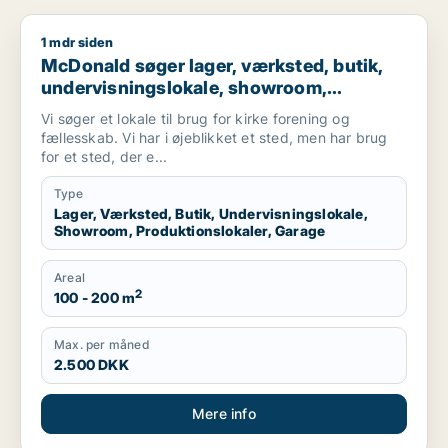
1 mdr siden
McDonald søger lager, værksted, butik, undervisningslokale, 
McDonald søger lager, værksted, butik,
undervisningslokale, showroom,
produktionslokaler eller garage til leje i
Vi søger et lokale til brug for kirke forening og
Randers eller Randers SV
fællesskab. Vi har i øjeblikket et sted, men har brug
for et sted, der e...
Type
Lager, Værksted, Butik, Undervisningslokale,
Showroom, Produktionslokaler, Garage
Areal
2
100 - 200 m
Max. per måned
2.500 DKK
Mere info