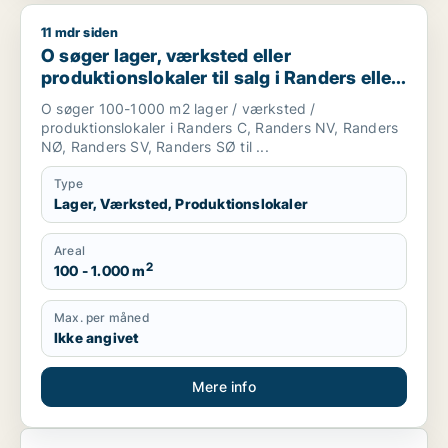
11 mdr siden
O søger lager, værksted eller produktionslokaler til salg i R
O søger lager, værksted eller
produktionslokaler til salg i Randers eller
Randers SV
O søger 100-1000 m2 lager / værksted /
produktionslokaler i Randers C, Randers NV, Randers
NØ, Randers SV, Randers SØ til ...
Type
Lager, Værksted, Produktionslokaler
Areal
2
100 - 1.000 m
Max. per måned
Ikke angivet
Mere info