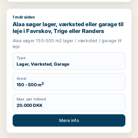
1 mdr siden
Alaa søger lager, værksted eller garage til leje i Favrskov, Tr
Alaa søger lager, værksted eller garage til
leje i Favrskov, Trige eller Randers
Alaa søger 150-500 m2 lager / værksted / garage til
leje
Type
Lager, Værksted, Garage
Areal
2
150 - 500 m
Max. per måned
20.000 DKK
Mere info