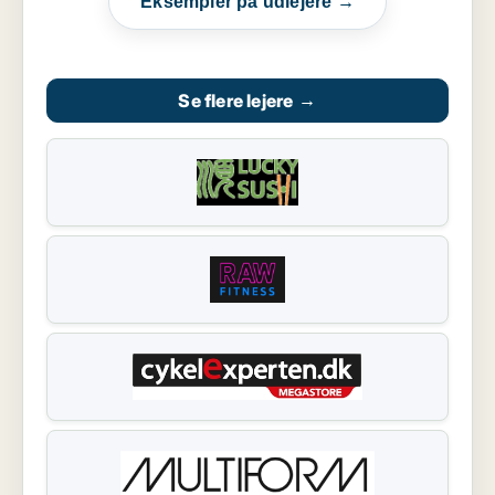
Eksempler på udlejere →
Se flere lejere
→