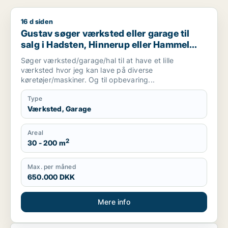
16 d siden
Gustav søger værksted eller garage til salg i Hadsten, Hinne
Gustav søger værksted eller garage til
salg i Hadsten, Hinnerup eller Hammel
m.fl.
Søger værksted/garage/hal til at have et lille
værksted hvor jeg kan lave på diverse
køretøjer/maskiner. Og til opbevaring...
Type
Værksted, Garage
Areal
2
30 - 200 m
Max. per måned
650.000 DKK
Mere info