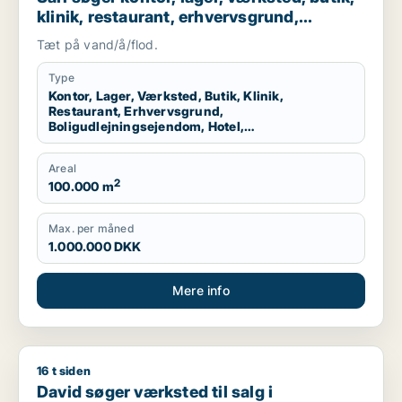
klinik, restaurant, erhvervsgrund,
boligudlejningsejendom, hotel,
Tæt på vand/å/flod.
produktionslokaler eller garage til salg i
Storkøbenhavn
Type
Kontor, Lager, Værksted, Butik, Klinik,
Restaurant, Erhvervsgrund,
Boligudlejningsejendom, Hotel,
Produktionslokaler, Garage
Areal
2
100.000 m
Max. per måned
1.000.000 DKK
Mere info
16 t siden
David søger værksted til salg i Storkøbenhavn
David søger værksted til salg i