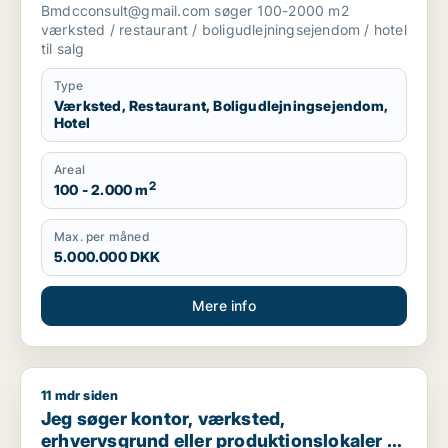
boligudlejningsejendom eller hotel til salg
Bmdcconsult@gmail.com søger 100-2000 m2
i Storkøbenhavn
værksted / restaurant / boligudlejningsejendom / hotel
til salg
Type
Værksted, Restaurant, Boligudlejningsejendom,
Hotel
Areal
2
100 - 2.000 m
Max. per måned
5.000.000 DKK
Mere info
11 mdr siden
Jeg søger kontor, værksted, erhvervsgrund eller produktionsl
Jeg søger kontor, værksted,
erhvervsgrund eller produktionslokaler til