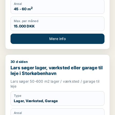
Areal
2
45 - 60 m
Max. per måned
15.000 DKK
Mere info
30 d siden
Lars søger lager, værksted eller garage til leje i Storkøbenh
Lars søger lager, værksted eller garage til
leje i Storkøbenhavn
Lars søger 50-600 m2 lager / værksted / garage til
leje
Type
Lager, Værksted, Garage
Areal