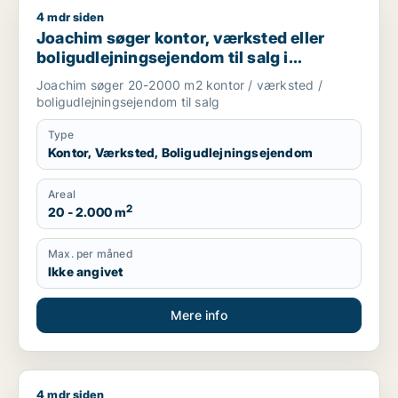
4 mdr siden
Joachim søger kontor, værksted eller boligudlejningsejendom
Joachim søger kontor, værksted eller
boligudlejningsejendom til salg i
Storkøbenhavn
Joachim søger 20-2000 m2 kontor / værksted /
boligudlejningsejendom til salg
Type
Kontor, Værksted, Boligudlejningsejendom
Areal
2
20 - 2.000 m
Max. per måned
Ikke angivet
Mere info
4 mdr siden
Jeg søger lager, værksted eller produktionslokaler til salg 