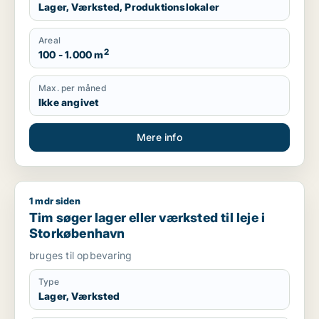
Lager, Værksted, Produktionslokaler
Areal
2
100 - 1.000 m
Max. per måned
Ikke angivet
Mere info
1 mdr siden
Tim søger lager eller værksted til leje i Storkøbenhavn
Tim søger lager eller værksted til leje i
Storkøbenhavn
bruges til opbevaring
Type
Lager, Værksted