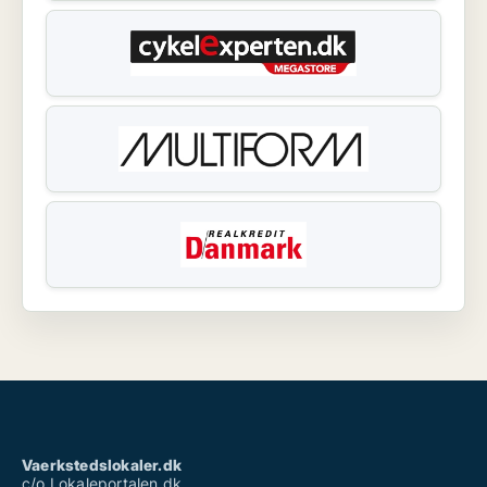
Vaerkstedslokaler.dk
c/o Lokaleportalen.dk