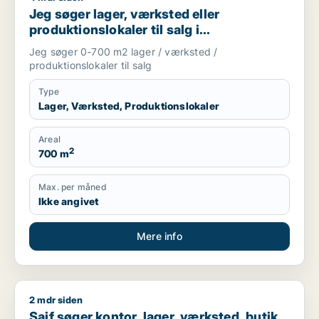
Jeg søger lager, værksted eller
produktionslokaler til salg i
Storkøbenhavn
Jeg søger 0-700 m2 lager / værksted /
produktionslokaler til salg
Type
Lager, Værksted, Produktionslokaler
Areal
2
700 m
Max. per måned
Ikke angivet
Mere info
2 mdr siden
Saif søger kontor, lager, værksted, butik, klinik, restaurant
Saif søger kontor, lager, værksted, butik,