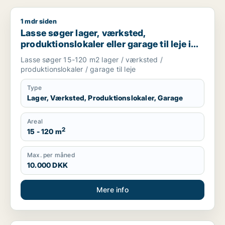
1 mdr siden
Lasse søger lager, værksted, produktionslokaler eller garage 
Lasse søger lager, værksted,
produktionslokaler eller garage til leje i
Storkøbenhavn
Lasse søger 15-120 m2 lager / værksted /
produktionslokaler / garage til leje
Type
Lager, Værksted, Produktionslokaler, Garage
Areal
2
15 - 120 m
Max. per måned
10.000 DKK
Mere info