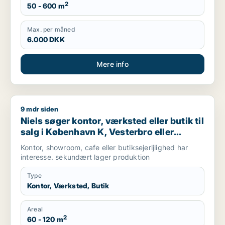
2
50 - 600 m
Max. per måned
6.000 DKK
Mere info
9 mdr siden
Niels søger kontor, værksted eller butik til salg i København 
Niels søger kontor, værksted eller butik til
salg i København K, Vesterbro eller
Frederiksberg m.fl.
Kontor, showroom, cafe eller butiksejerljlighed har
interesse. sekundært lager produktion
Type
Kontor, Værksted, Butik
Areal
2
60 - 120 m