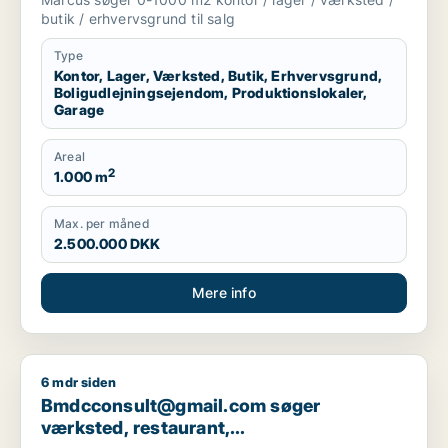
produktionslokaler eller garage til salg i
butik / erhvervsgrund til salg
Storkøbenhavn
Type
Kontor, Lager, Værksted, Butik, Erhvervsgrund,
Boligudlejningsejendom, Produktionslokaler,
Garage
Areal
2
1.000 m
Max. per måned
2.500.000 DKK
Mere info
6 mdr siden
Bmdcconsult@gmail.com søger værksted, restaurant, boligudl
Bmdcconsult@gmail.com søger
værksted, restaurant,