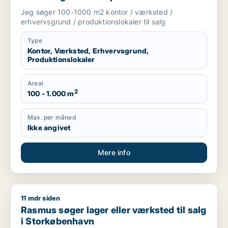
salg i Storkøbenhavn
Jeg søger 100-1000 m2 kontor / værksted /
erhvervsgrund / produktionslokaler til salg
Type
Kontor, Værksted, Erhvervsgrund,
Produktionslokaler
Areal
2
100 - 1.000 m
Max. per måned
Ikke angivet
Mere info
11 mdr siden
Rasmus søger lager eller værksted til salg i Storkøbenhavn
Rasmus søger lager eller værksted til salg
i Storkøbenhavn