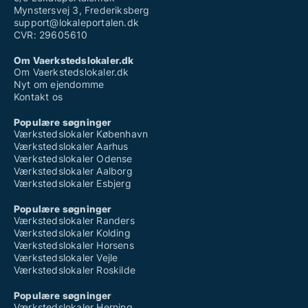
Mynstersvej 3, Frederiksberg
support@lokaleportalen.dk
CVR: 29605610
Om Vaerkstedslokaler.dk
Om Vaerkstedslokaler.dk
Nyt om ejendomme
Kontakt os
Populære søgninger
Værkstedslokaler København
Værkstedslokaler Aarhus
Værkstedslokaler Odense
Værkstedslokaler Aalborg
Værkstedslokaler Esbjerg
Populære søgninger
Værkstedslokaler Randers
Værkstedslokaler Kolding
Værkstedslokaler Horsens
Værkstedslokaler Vejle
Værkstedslokaler Roskilde
Populære søgninger
Værkstedslokaler Herning