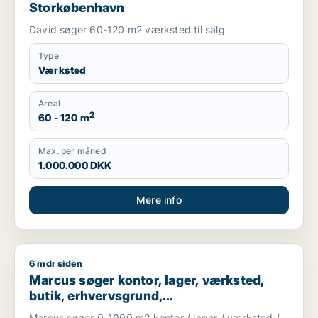
Storkøbenhavn
David søger 60-120 m2 værksted til salg
Type
Værksted
Areal
2
60 - 120 m
Max. per måned
1.000.000 DKK
Mere info
6 mdr siden
Marcus søger kontor, lager, værksted, butik, erhvervsgrund, 
Marcus søger kontor, lager, værksted,
butik, erhvervsgrund,
boligudlejningsejendom,
Marcus søger 0-1000 m2 kontor / lager / værksted /