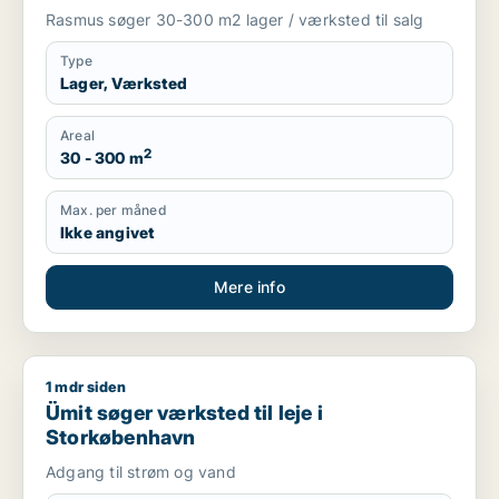
Rasmus søger 30-300 m2 lager / værksted til salg
Type
Lager, Værksted
Areal
2
30 - 300 m
Max. per måned
Ikke angivet
Mere info
1 mdr siden
Ümit søger værksted til leje i Storkøbenhavn
Ümit søger værksted til leje i
Storkøbenhavn
Adgang til strøm og vand