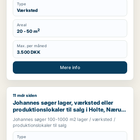
Type
Værksted
Areal
2
20 - 50 m
Max. per måned
3.500 DKK
Mere info
11 mdr siden
Johannes søger lager, værksted eller produktionslokaler til 
Johannes søger lager, værksted eller
produktionslokaler til salg i Holte, Nærum
eller Skodsborg m.fl.
Johannes søger 100-1000 m2 lager / værksted /
produktionslokaler til salg
Type