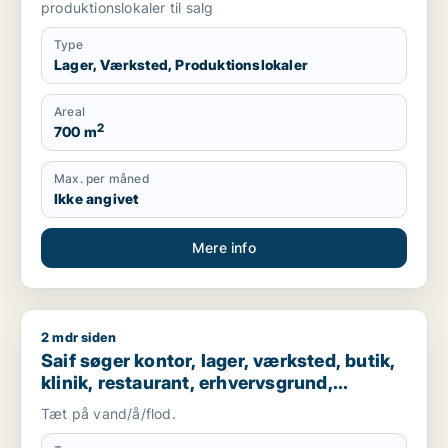
produktionslokaler til salg
Type
Lager, Værksted, Produktionslokaler
Areal
2
700 m
Max. per måned
Ikke angivet
Mere info
2 mdr siden
Saif søger kontor, lager, værksted, butik, klinik, restaurant
Saif søger kontor, lager, værksted, butik,
klinik, restaurant, erhvervsgrund,
boligudlejningsejendom, hotel,
Tæt på vand/å/flod.
produktionslokaler eller garage til salg i