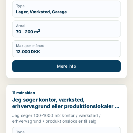
Type
Lager, Værksted, Garage
Areal
2
70 - 200 m
Max. per måned
12.000 DKK
Mere info
11 mdr siden
Jeg søger kontor, værksted, erhvervsgrund eller produktionsl
Jeg søger kontor, værksted,
erhvervsgrund eller produktionslokaler til
salg i Storkøbenhavn
Jeg søger 100-1000 m2 kontor / værksted /
erhvervsgrund / produktionslokaler til salg
Type