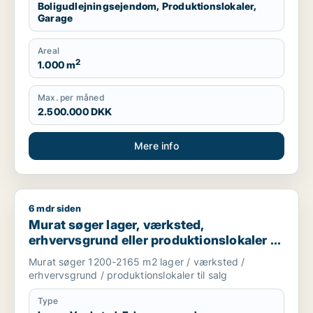
Boligudlejningsejendom, Produktionslokaler,
Garage
Areal
2
1.000 m
Max. per måned
2.500.000 DKK
Mere info
6 mdr siden
Murat søger lager, værksted, erhvervsgrund eller produktionsl
Murat søger lager, værksted,
erhvervsgrund eller produktionslokaler til
salg i Albertslund, Vallensbæk eller Høje
Murat søger 1200-2165 m2 lager / værksted /
Taastrup m.fl.
erhvervsgrund / produktionslokaler til salg
Type