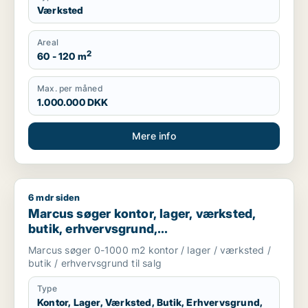
Værksted
Areal
2
60 - 120 m
Max. per måned
1.000.000 DKK
Mere info
6 mdr siden
Marcus søger kontor, lager, værksted, butik, erhvervsgrund, 
Marcus søger kontor, lager, værksted,
butik, erhvervsgrund,
boligudlejningsejendom,
Marcus søger 0-1000 m2 kontor / lager / værksted /
produktionslokaler eller garage til salg i
butik / erhvervsgrund til salg
Storkøbenhavn
Type
Kontor, Lager, Værksted, Butik, Erhvervsgrund,