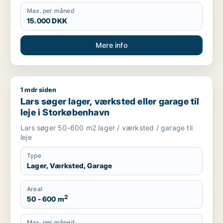
Max. per måned
15.000 DKK
Mere info
1 mdr siden
Lars søger lager, værksted eller garage til leje i Storkøbenh
Lars søger lager, værksted eller garage til
leje i Storkøbenhavn
Lars søger 50-600 m2 lager / værksted / garage til
leje
Type
Lager, Værksted, Garage
Areal
2
50 - 600 m
Max. per måned