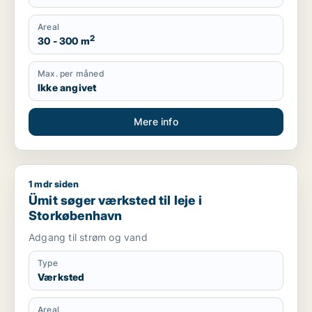
Areal
2
30 - 300 m
Max. per måned
Ikke angivet
Mere info
1 mdr siden
Ümit søger værksted til leje i Storkøbenhavn
Ümit søger værksted til leje i
Storkøbenhavn
Adgang til strøm og vand
Type
Værksted
Areal