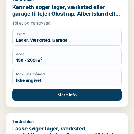
1 mdr siden
Kenneth søger lager, værksted eller garage til leje i Glostrup
Kenneth søger lager, værksted eller
garage til leje i Glostrup, Albertslund eller
Vallensbæk m.fl.
Toilet og håndvask
Type
Lager, Værksted, Garage
Areal
2
130 - 269 m
Max. per måned
Ikke angivet
Mere info
1 mdr siden
Lasse søger lager, værksted, produktionslokaler eller garage 
Lasse søger lager, værksted,