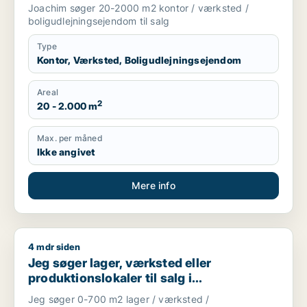
Storkøbenhavn
Joachim søger 20-2000 m2 kontor / værksted /
boligudlejningsejendom til salg
Type
Kontor, Værksted, Boligudlejningsejendom
Areal
2
20 - 2.000 m
Max. per måned
Ikke angivet
Mere info
4 mdr siden
Jeg søger lager, værksted eller produktionslokaler til salg 
Jeg søger lager, værksted eller
produktionslokaler til salg i
Storkøbenhavn
Jeg søger 0-700 m2 lager / værksted /