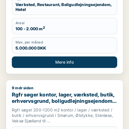
Værksted, Restaurant, Boligudlejningsejendom,
Hotel
Areal
2
100 - 2.000 m
Max. per måned
5.000.000 DKK
Mere info
9 mdr siden
Rgfr søger kontor, lager, værksted, butik, erhvervsgrund, bol
Rgfr søger kontor, lager, værksted, butik,
erhvervsgrund, boligudlejningsejendom,
produktionslokaler eller garage til salg i
Rgfr søger 200-1200 m2 kontor / lager / værksted /
Egedal
butik / erhvervsgrund i Smørum, Ølstykke, Stenløse,
Veksø Sjælland til ...