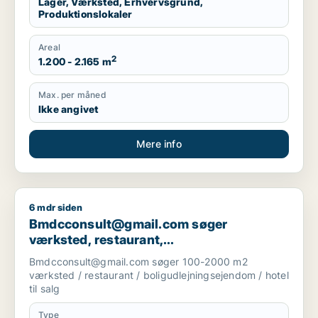
Lager, Værksted, Erhvervsgrund,
Produktionslokaler
Areal
2
1.200 - 2.165 m
Max. per måned
Ikke angivet
Mere info
6 mdr siden
Bmdcconsult@gmail.com søger værksted, restaurant, boligudl
Bmdcconsult@gmail.com søger
værksted, restaurant,
boligudlejningsejendom eller hotel til salg
Bmdcconsult@gmail.com søger 100-2000 m2
i Storkøbenhavn
værksted / restaurant / boligudlejningsejendom / hotel
til salg
Type