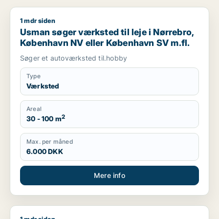
1 mdr siden
Usman søger værksted til leje i Nørrebro, København NV ell
Usman søger værksted til leje i Nørrebro,
København NV eller København SV m.fl.
Søger et autoværksted til.hobby
Type
Værksted
Areal
2
30 - 100 m
Max. per måned
6.000 DKK
Mere info