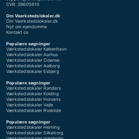
CVR: 29605610
Om Vaerkstedslokaler.dk
Om Vaerkstedslokaler.dk
Nyt om ejendomme
Kontakt os
Populære søgninger
Værkstedslokaler København
Værkstedslokaler Aarhus
Værkstedslokaler Odense
Værkstedslokaler Aalborg
Værkstedslokaler Esbjerg
Populære søgninger
Værkstedslokaler Randers
Værkstedslokaler Kolding
Værkstedslokaler Horsens
Værkstedslokaler Vejle
Værkstedslokaler Roskilde
Populære søgninger
Værkstedslokaler Herning
Værkstedslokaler Silkeborg
Værkstedslokaler Hørsholm