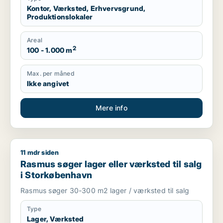
Kontor, Værksted, Erhvervsgrund,
Produktionslokaler
Areal
2
100 - 1.000 m
Max. per måned
Ikke angivet
Mere info
11 mdr siden
Rasmus søger lager eller værksted til salg i Storkøbenhavn
Rasmus søger lager eller værksted til salg
i Storkøbenhavn
Rasmus søger 30-300 m2 lager / værksted til salg
Type
Lager, Værksted