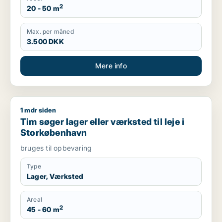
2
20 - 50 m
Max. per måned
3.500 DKK
Mere info
1 mdr siden
Tim søger lager eller værksted til leje i Storkøbenhavn
Tim søger lager eller værksted til leje i
Storkøbenhavn
bruges til opbevaring
Type
Lager, Værksted
Areal
2
45 - 60 m