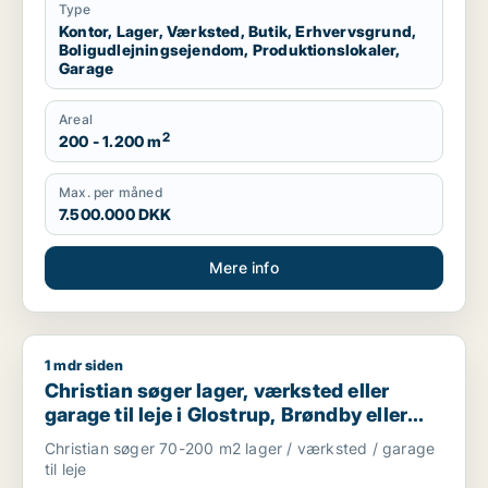
Type
Kontor, Lager, Værksted, Butik, Erhvervsgrund,
Boligudlejningsejendom, Produktionslokaler,
Garage
Areal
2
200 - 1.200 m
Max. per måned
7.500.000 DKK
Mere info
1 mdr siden
Christian søger lager, værksted eller garage til leje i Glostru
Christian søger lager, værksted eller
garage til leje i Glostrup, Brøndby eller
Rødovre m.fl.
Christian søger 70-200 m2 lager / værksted / garage
til leje