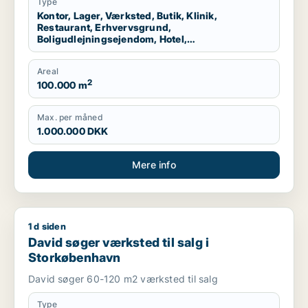
Storkøbenhavn
Type
Kontor, Lager, Værksted, Butik, Klinik,
Restaurant, Erhvervsgrund,
Boligudlejningsejendom, Hotel,
Produktionslokaler, Garage
Areal
2
100.000 m
Max. per måned
1.000.000 DKK
Mere info
1 d siden
David søger værksted til salg i Storkøbenhavn
David søger værksted til salg i
Storkøbenhavn
David søger 60-120 m2 værksted til salg
Type