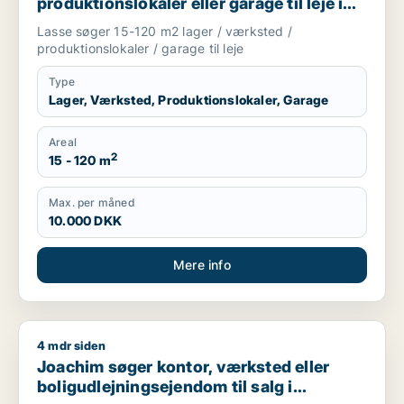
produktionslokaler eller garage til leje i
Storkøbenhavn
Lasse søger 15-120 m2 lager / værksted /
produktionslokaler / garage til leje
Type
Lager, Værksted, Produktionslokaler, Garage
Areal
2
15 - 120 m
Max. per måned
10.000 DKK
Mere info
4 mdr siden
Joachim søger kontor, værksted eller boligudlejningsejendom
Joachim søger kontor, værksted eller
boligudlejningsejendom til salg i