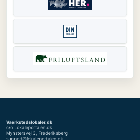
Vaerkstedslokaler.dk
c/o Lokaleportalen.dk
Mynstersvej 3, Frederiksberg
support@lokaleportalen.dk