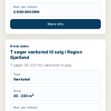
Max. per måned
2.500.000 DKK
Mere info
6 mdr siden
T søger værksted til salg i Region Sjælland
T søger værksted til salg i Region
Sjælland
T søger 30-220 m2 værksted til salg
Type
Værksted
Areal
2
30 - 220 m
Max. per måned