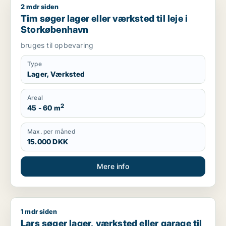
2 mdr siden
Tim søger lager eller værksted til leje i Storkøbenhavn
Tim søger lager eller værksted til leje i
Storkøbenhavn
bruges til opbevaring
Type
Lager, Værksted
Areal
2
45 - 60 m
Max. per måned
15.000 DKK
Mere info
1 mdr siden
Lars søger lager, værksted eller garage til leje i Storkøbenh
Lars søger lager, værksted eller garage til