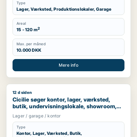
Type
Lager, Værksted, Produktionslokaler, Garage
Areal
2
15 - 120 m
Max. per måned
10.000 DKK
Mere info
12 d siden
Cicilie søger kontor, lager, værksted, butik, undervisningslo
Cicilie søger kontor, lager, værksted,
butik, undervisningslokale, showroom,
erhvervsgrund, produktionslokaler eller
Lager / garage / kontor
garage til leje i Region Sjælland eller
Nordsjælland
Type
Kontor, Lager, Værksted, Butik,