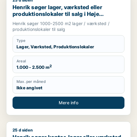
23 d siden
Henrik søger lager, værksted eller produktionslokaler til salg 
Henrik søger lager, værksted eller
produktionslokaler til salg i Høje
Taastrup, Ishøj eller Greve m.fl.
Henrik søger 1000-2500 m2 lager / værksted /
produktionslokaler til salg
Type
Lager, Værksted, Produktionslokaler
Areal
2
1.000 - 2.500 m
Max. per måned
Ikke angivet
Mere info
25 d siden
Henrik søger kontor, lager eller værksted til leje i Solrød Str