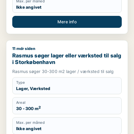
Max. per måned
Ikke angivet
Mere info
11 mdr siden
Rasmus søger lager eller værksted til salg i Storkøbenhavn
Rasmus søger lager eller værksted til salg
i Storkøbenhavn
Rasmus søger 30-300 m2 lager / værksted til salg
Type
Lager, Værksted
Areal
2
30 - 300 m
Max. per måned
Ikke angivet