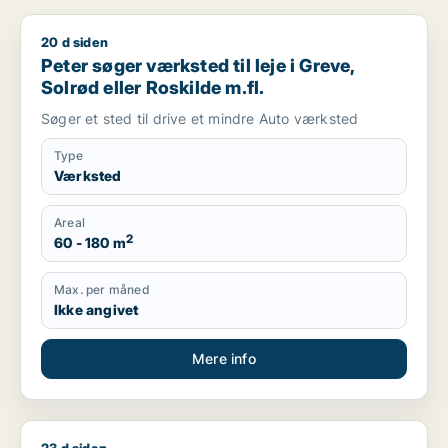
20 d siden
Peter søger værksted til leje i Greve, Solrød eller Roskilde m.f
Peter søger værksted til leje i Greve,
Solrød eller Roskilde m.fl.
Søger et sted til drive et mindre Auto værksted
Type
Værksted
Areal
2
60 - 180 m
Max. per måned
Ikke angivet
Mere info