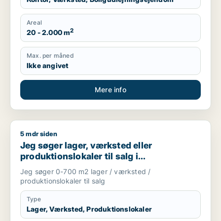
Areal
2
20 - 2.000 m
Max. per måned
Ikke angivet
Mere info
5 mdr siden
Jeg søger lager, værksted eller produktionslokaler til salg 
Jeg søger lager, værksted eller
produktionslokaler til salg i
Storkøbenhavn
Jeg søger 0-700 m2 lager / værksted /
produktionslokaler til salg
Type
Lager, Værksted, Produktionslokaler