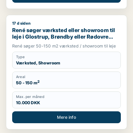
17 d siden
René søger værksted eller showroom til leje i Glostrup, Brønd
René søger værksted eller showroom til
leje i Glostrup, Brøndby eller Rødovre
m.fl.
René søger 50-150 m2 værksted / showroom til leje
Type
Værksted, Showroom
Areal
2
50 - 150 m
Max. per måned
10.000 DKK
Mere info