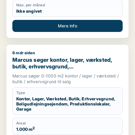
Max. per måned
Ikke angivet
Mere info
6 mdr siden
Marcus søger kontor, lager, værksted, butik, erhvervsgrund, 
Marcus søger kontor, lager, værksted,
butik, erhvervsgrund,
boligudlejningsejendom,
Marcus søger 0-1000 m2 kontor / lager / værksted /
produktionslokaler eller garage til salg i
butik / erhvervsgrund til salg
Storkøbenhavn
Type
Kontor, Lager, Værksted, Butik, Erhvervsgrund,
Boligudlejningsejendom, Produktionslokaler,
Garage
Areal
2
1.000 m