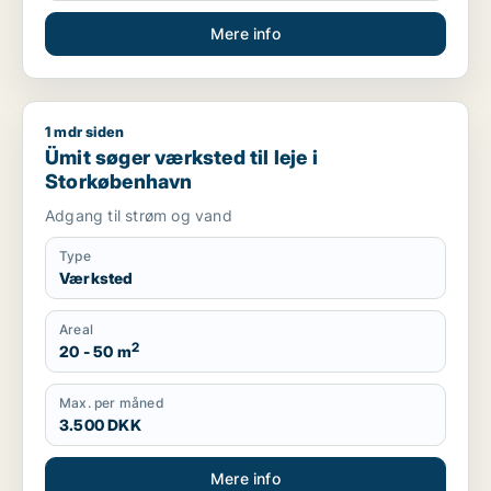
Mere info
1 mdr siden
Ümit søger værksted til leje i Storkøbenhavn
Ümit søger værksted til leje i
Storkøbenhavn
Adgang til strøm og vand
Type
Værksted
Areal
2
20 - 50 m
Max. per måned
3.500 DKK
Mere info