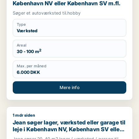
København NV eller København SV m.fl.
Søger et autoværksted til.hobby
Type
Værksted
Areal
2
30 - 100 m
Max. per måned
6.000 DKK
Mere info
1 mdr siden
Jean søger lager, værksted eller garage til leje i København
Jean søger lager, værksted eller garage til
leje i København NV, København SV eller
Valby m.fl.
Jean søger 20-40 m2 lager / værksted / garage til