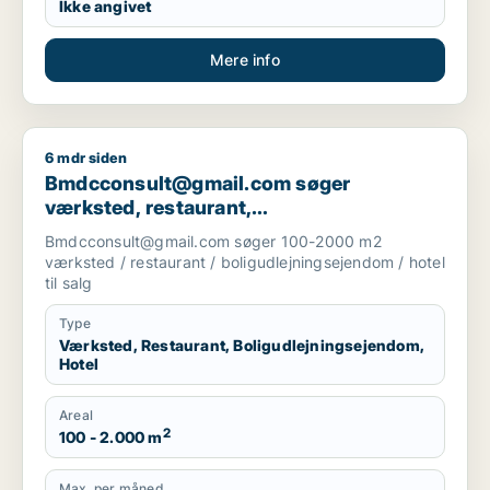
Ikke angivet
Mere info
6 mdr siden
Bmdcconsult@gmail.com søger værksted, restaurant, boligudl
Bmdcconsult@gmail.com søger
værksted, restaurant,
boligudlejningsejendom eller hotel til salg
Bmdcconsult@gmail.com søger 100-2000 m2
i Storkøbenhavn
værksted / restaurant / boligudlejningsejendom / hotel
til salg
Type
Værksted, Restaurant, Boligudlejningsejendom,
Hotel
Areal
2
100 - 2.000 m
Max. per måned