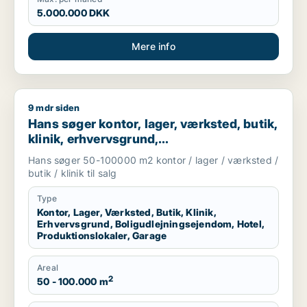
5.000.000 DKK
Mere info
9 mdr siden
Hans søger kontor, lager, værksted, butik, klinik, erhvervsgr
Hans søger kontor, lager, værksted, butik,
klinik, erhvervsgrund,
boligudlejningsejendom, hotel,
Hans søger 50-100000 m2 kontor / lager / værksted /
produktionslokaler eller garage til salg i
butik / klinik til salg
Region Sjælland
Type
Kontor, Lager, Værksted, Butik, Klinik,
Erhvervsgrund, Boligudlejningsejendom, Hotel,
Produktionslokaler, Garage
Areal
2
50 - 100.000 m