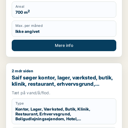
Areal
2
700 m
Max. per måned
Ikke angivet
Mere info
2 mdr siden
Saif søger kontor, lager, værksted, butik, klinik, restaurant
Saif søger kontor, lager, værksted, butik,
klinik, restaurant, erhvervsgrund,
boligudlejningsejendom, hotel,
Tæt på vand/å/flod.
produktionslokaler eller garage til salg i
Storkøbenhavn
Type
Kontor, Lager, Værksted, Butik, Klinik,
Restaurant, Erhvervsgrund,
Boligudlejningsejendom, Hotel,
Produktionslokaler, Garage