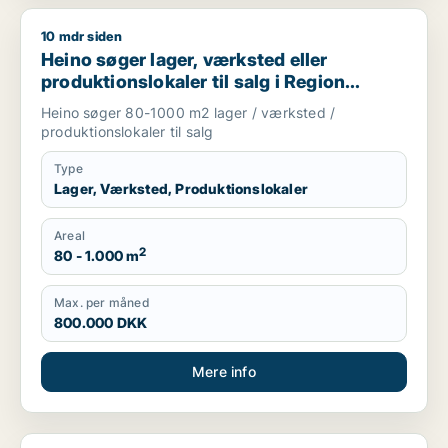
10 mdr siden
Heino søger lager, værksted eller produktionslokaler til salg
Heino søger lager, værksted eller
produktionslokaler til salg i Region
Sjælland
Heino søger 80-1000 m2 lager / værksted /
produktionslokaler til salg
Type
Lager, Værksted, Produktionslokaler
Areal
2
80 - 1.000 m
Max. per måned
800.000 DKK
Mere info