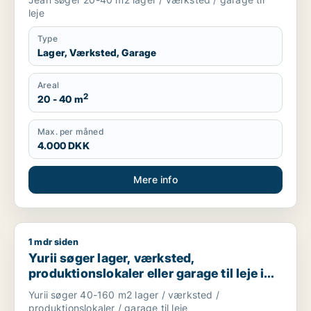
leje
Type
Lager, Værksted, Garage
Areal
2
20 - 40 m
Max. per måned
4.000 DKK
Mere info
1 mdr siden
Yurii søger lager, værksted, produktionslokaler eller garage ti
Yurii søger lager, værksted,
produktionslokaler eller garage til leje i
Region Sjælland
Yurii søger 40-160 m2 lager / værksted /
produktionslokaler / garage til leje