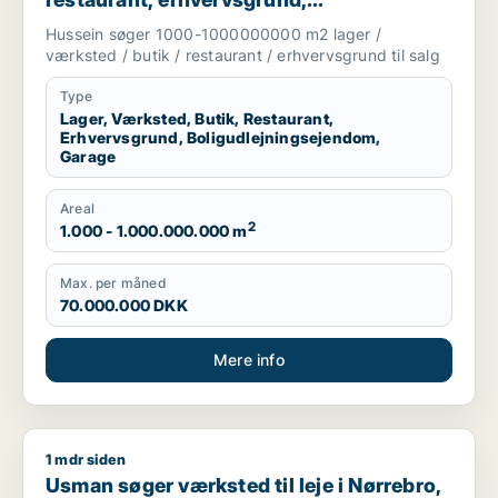
boligudlejningsejendom eller garage til
Hussein søger 1000-1000000000 m2 lager /
salg i Greve, Solrød eller Roskilde m.fl.
værksted / butik / restaurant / erhvervsgrund til salg
Type
Lager, Værksted, Butik, Restaurant,
Erhvervsgrund, Boligudlejningsejendom,
Garage
Areal
2
1.000 - 1.000.000.000 m
Max. per måned
70.000.000 DKK
Mere info
1 mdr siden
Usman søger værksted til leje i Nørrebro, København NV ell
Usman søger værksted til leje i Nørrebro,