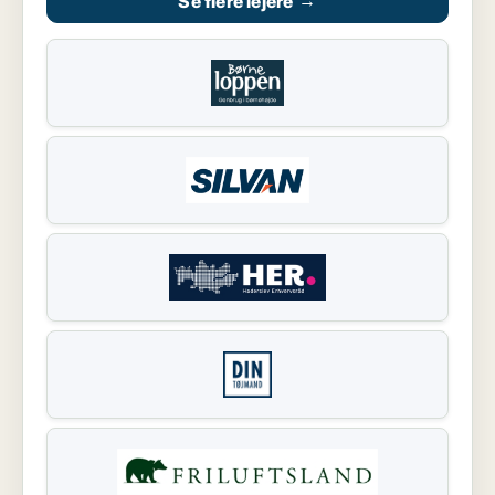
Se flere lejere
→