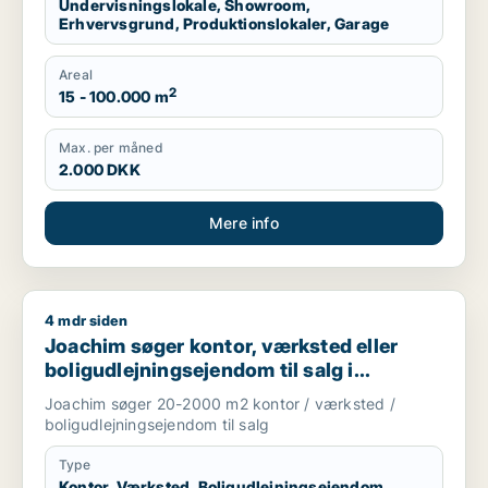
Undervisningslokale, Showroom,
Erhvervsgrund, Produktionslokaler, Garage
Areal
2
15 - 100.000 m
Max. per måned
2.000 DKK
Mere info
4 mdr siden
Joachim søger kontor, værksted eller boligudlejningsejendom
Joachim søger kontor, værksted eller
boligudlejningsejendom til salg i
Storkøbenhavn
Joachim søger 20-2000 m2 kontor / værksted /
boligudlejningsejendom til salg
Type
Kontor, Værksted, Boligudlejningsejendom