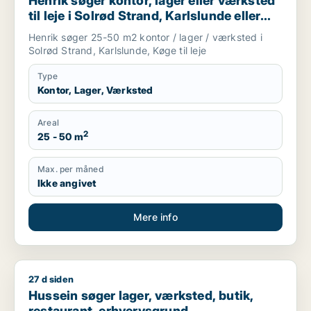
Henrik søger kontor, lager eller værksted
til leje i Solrød Strand, Karlslunde eller
Køge
Henrik søger 25-50 m2 kontor / lager / værksted i
Solrød Strand, Karlslunde, Køge til leje
Type
Kontor, Lager, Værksted
Areal
2
25 - 50 m
Max. per måned
Ikke angivet
Mere info
27 d siden
Hussein søger lager, værksted, butik, restaurant, erhvervsgru
Hussein søger lager, værksted, butik,
restaurant, erhvervsgrund,