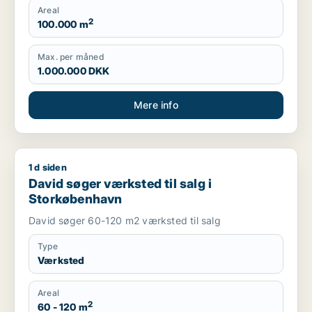
Areal
2
100.000 m
Max. per måned
1.000.000 DKK
Mere info
1 d siden
David søger værksted til salg i Storkøbenhavn
David søger værksted til salg i
Storkøbenhavn
David søger 60-120 m2 værksted til salg
Type
Værksted
Areal
2
60 - 120 m