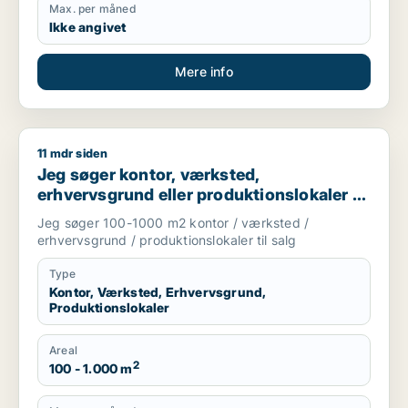
Max. per måned
Ikke angivet
Mere info
11 mdr siden
Jeg søger kontor, værksted, erhvervsgrund eller produktionsl
Jeg søger kontor, værksted,
erhvervsgrund eller produktionslokaler til
salg i Storkøbenhavn
Jeg søger 100-1000 m2 kontor / værksted /
erhvervsgrund / produktionslokaler til salg
Type
Kontor, Værksted, Erhvervsgrund,
Produktionslokaler
Areal
2
100 - 1.000 m