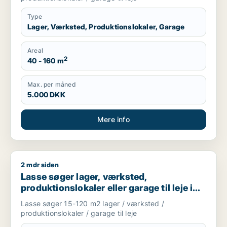
Type
Lager, Værksted, Produktionslokaler, Garage
Areal
2
40 - 160 m
Max. per måned
5.000 DKK
Mere info
2 mdr siden
Lasse søger lager, værksted, produktionslokaler eller garage 
Lasse søger lager, værksted,
produktionslokaler eller garage til leje i
Storkøbenhavn
Lasse søger 15-120 m2 lager / værksted /
produktionslokaler / garage til leje