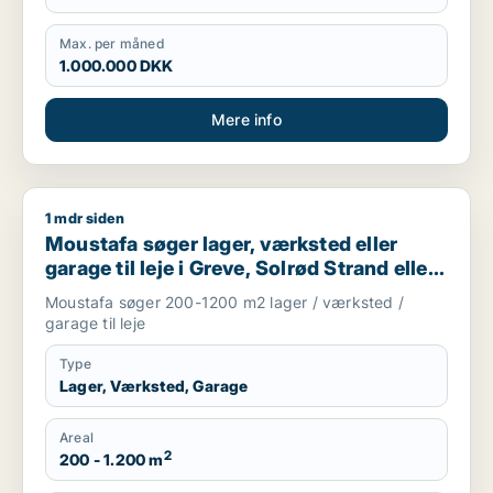
Max. per måned
1.000.000 DKK
Mere info
1 mdr siden
Moustafa søger lager, værksted eller garage til leje i Greve, 
Moustafa søger lager, værksted eller
garage til leje i Greve, Solrød Strand eller
Roskilde m.fl.
Moustafa søger 200-1200 m2 lager / værksted /
garage til leje
Type
Lager, Værksted, Garage
Areal
2
200 - 1.200 m