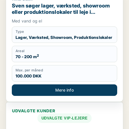
Sven søger lager, værksted, showroom
eller produktionslokaler til leje i
Svendborg, Stenstrup eller Skårup Fyn
Med vand og el
m.fl.
Type
Lager, Værksted, Showroom, Produktionslokaler
Areal
2
70 - 200 m
Max. per måned
100.000 DKK
Mere info
UDVALGTE KUNDER
UDVALGTE VIP-LEJERE