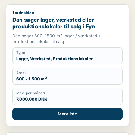
1 mdr siden
Dan søger lager, værksted eller produktionslokaler til salg i 
Dan søger lager, værksted eller
produktionslokaler til salg i Fyn
Dan søger 600-1500 m2 lager / værksted /
produktionslokaler til salg
Type
Lager, Værksted, Produktionslokaler
Areal
2
600 - 1.500 m
Max. per måned
7.000.000 DKK
Mere info