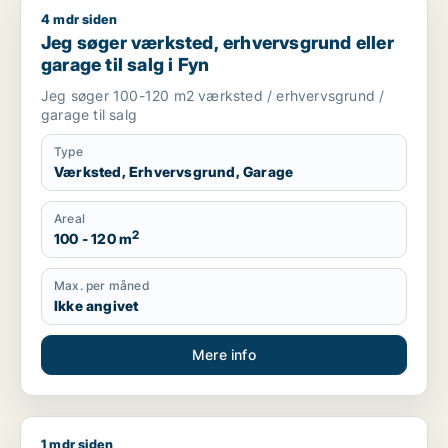
4 mdr siden
Jeg søger værksted, erhvervsgrund eller garage til salg i Fy
Jeg søger værksted, erhvervsgrund eller
garage til salg i Fyn
Jeg søger 100-120 m2 værksted / erhvervsgrund /
garage til salg
Type
Værksted, Erhvervsgrund, Garage
Areal
2
100 - 120 m
Max. per måned
Ikke angivet
Mere info
1 mdr siden
Sven søger lager, værksted, showroom eller produktionslokale