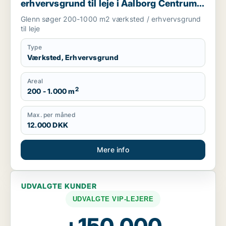
erhvervsgrund til leje i Aalborg Centrum,
Aalborg SV eller Aalborg SØ m.fl.
Glenn søger 200-1000 m2 værksted / erhvervsgrund
til leje
Type
Værksted, Erhvervsgrund
Areal
2
200 - 1.000 m
Max. per måned
12.000 DKK
Mere info
UDVALGTE KUNDER
UDVALGTE VIP-LEJERE
+150.000