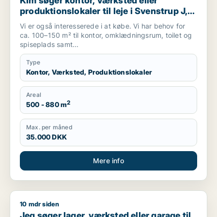
Kim søger kontor, værksted eller
produktionslokaler til leje i Svenstrup J,
Nibe eller Gistrup m.fl.
Vi er også interesserede i at købe. Vi har behov for
ca. 100–150 m² til kontor, omklædningsrum, toilet og
spiseplads samt...
Type
Kontor, Værksted, Produktionslokaler
Areal
2
500 - 880 m
Max. per måned
35.000 DKK
Mere info
10 mdr siden
Jeg søger lager, værksted eller garage til salg i Region Nord
Jeg søger lager, værksted eller garage til