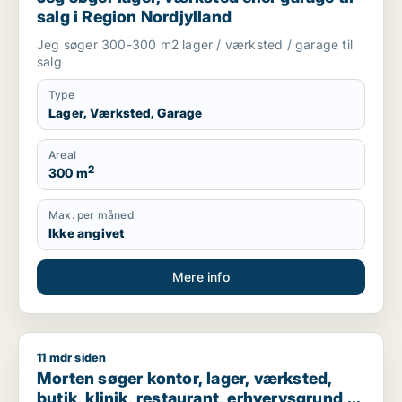
salg i Region Nordjylland
Jeg søger 300-300 m2 lager / værksted / garage til
salg
Type
Lager, Værksted, Garage
Areal
2
300 m
Max. per måned
Ikke angivet
Mere info
11 mdr siden
Morten søger kontor, lager, værksted, butik, klinik, restauran
Morten søger kontor, lager, værksted,
butik, klinik, restaurant, erhvervsgrund,