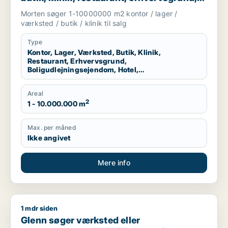
boligudlejningsejendom, hotel eller
Morten søger 1-10000000 m2 kontor / lager /
produktionslokaler til salg i Region
værksted / butik / klinik til salg
Nordjylland
Type
Kontor, Lager, Værksted, Butik, Klinik,
Restaurant, Erhvervsgrund,
Boligudlejningsejendom, Hotel,
Produktionslokaler
Areal
2
1 - 10.000.000 m
Max. per måned
Ikke angivet
Mere info
1 mdr siden
Glenn søger værksted eller erhvervsgrund til leje i Aalborg 
Glenn søger værksted eller