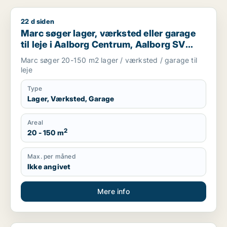
22 d siden
Marc søger lager, værksted eller garage til leje i Aalborg Ce
Marc søger lager, værksted eller garage
til leje i Aalborg Centrum, Aalborg SV
eller Aalborg SØ m.fl.
Marc søger 20-150 m2 lager / værksted / garage til
leje
Type
Lager, Værksted, Garage
Areal
2
20 - 150 m
Max. per måned
Ikke angivet
Mere info