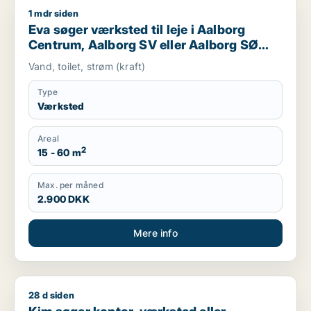
1 mdr siden
Eva søger værksted til leje i Aalborg Centrum, Aalborg SV el
Eva søger værksted til leje i Aalborg
Centrum, Aalborg SV eller Aalborg SØ
m.fl.
Vand, toilet, strøm (kraft)
Type
Værksted
Areal
2
15 - 60 m
Max. per måned
2.900 DKK
Mere info
28 d siden
Kim søger kontor, værksted eller produktionslokaler til leje i 