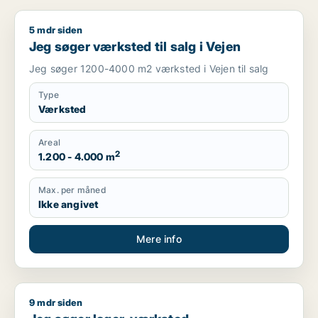
5 mdr siden
Jeg søger værksted til salg i Vejen
Jeg søger værksted til salg i Vejen
Jeg søger 1200-4000 m2 værksted i Vejen til salg
Type
Værksted
Areal
2
1.200 - 4.000 m
Max. per måned
Ikke angivet
Mere info
9 mdr siden
Jeg søger lager, værksted, produktionslokaler eller garage til