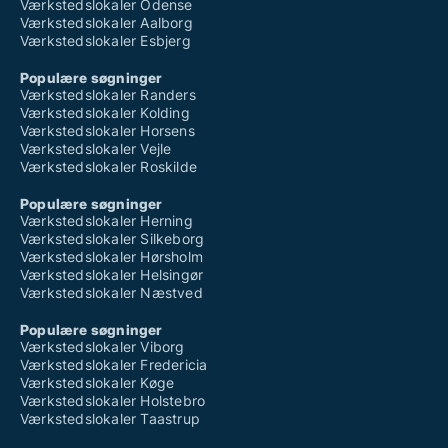
Værkstedslokaler Odense
Værkstedslokaler Aalborg
Værkstedslokaler Esbjerg
Populære søgninger
Værkstedslokaler Randers
Værkstedslokaler Kolding
Værkstedslokaler Horsens
Værkstedslokaler Vejle
Værkstedslokaler Roskilde
Populære søgninger
Værkstedslokaler Herning
Værkstedslokaler Silkeborg
Værkstedslokaler Hørsholm
Værkstedslokaler Helsingør
Værkstedslokaler Næstved
Populære søgninger
Værkstedslokaler Viborg
Værkstedslokaler Fredericia
Værkstedslokaler Køge
Værkstedslokaler Holstebro
Værkstedslokaler Taastrup