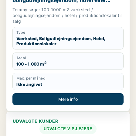
boligudlejningsejendom, hotel eller
produktionslokaler til salg i
Tommy søger 100-1000 m2 værksted /
Trekantsområdet
boligudlejningsejendom / hotel / produktionslokaler til
salg
Type
Værksted, Boligudlejningsejendom, Hotel,
Produktionslokaler
Areal
2
100 - 1.000 m
Max. per måned
Ikke angivet
Mere info
UDVALGTE KUNDER
UDVALGTE VIP-LEJERE