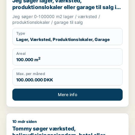
Jeg søger lager, værksted,
produktionslokaler eller garage til salg i
Vejen, Brørup eller Holsted m.fl.
Jeg søger 0-100000 m2 lager / værksted /
produktionslokaler / garage til salg
Type
Lager, Værksted, Produktionslokaler, Garage
Areal
2
100.000 m
Max. per måned
100.000.000 DKK
Mere info
10 mdr siden
Tommy søger værksted, boligudlejningsejendom, hotel eller p
Tommy søger værksted,